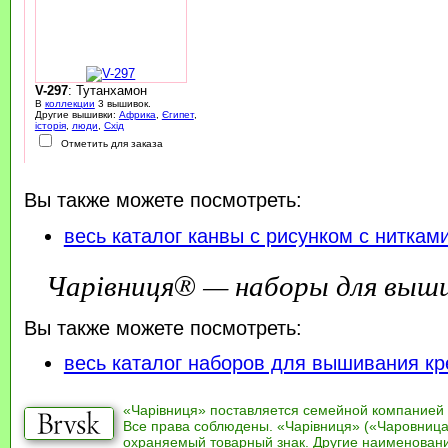
V-297
: Тутанхамон
В
коллекции
3 вышивок.
Другие вышивки:
Африка
,
Єгипет
,
історія
,
люди
,
Схід
Отметить для заказа
Вы также можете посмотреть:
весь каталог канвы с рисунком с ниткам
Чарівниця® — наборы для выш
Вы также можете посмотреть:
весь каталог наборов для вышивания кр
«Чарівниця» поставляется семейной компанией
Все права соблюдены. «Чарівниця» («Чаровница
охраняемый товарный знак. Другие наименован