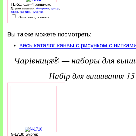
TL-51
: Сан-Франциско
Другие вышивки:
Америка
,
декор
,
джаз
,
картини
,
музика
Отметить для заказа
Вы также можете посмотреть:
весь каталог канвы с рисунком с ниткам
Чарівниця® — наборы для выш
набір для вишивання 1
N-1710
: Бурґер