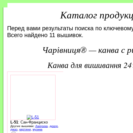
Каталог продук
Перед вами результаты поиска по ключевому
Всего найдено 11 вышивок.
Чарівниця® — канва с р
канва для вишивання 2
L-51
: Сан-Франциско
Другие вышивки:
Америка
,
декор
,
джаз
,
картини
,
музика