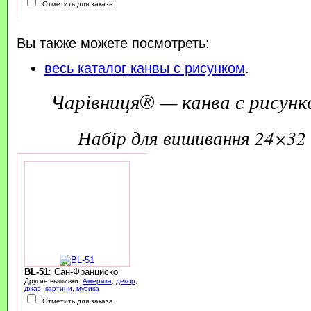
Отметить для заказа
Вы также можете посмотреть:
весь каталог канвы с рисунком
.
Чарівниця® — канва с рисунк
набір для вишивання 24×32 
BL-51
: Сан-Франциско
Другие вышивки:
Америка
,
декор
,
джаз
,
картини
,
музика
Отметить для заказа