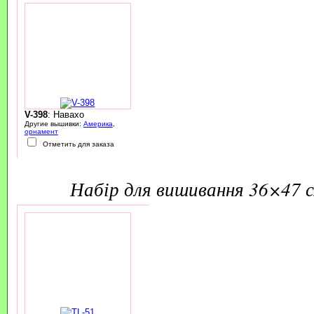
V-398
: Навахо
Другие вышивки:
Америка
,
орнамент
Отметить для заказа
набір для вишивання 36×47 