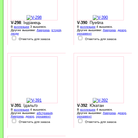
V-298
: Індіанець
V-390
: Пуебла
В
коллекции
3 вышивок.
В
коллекции
4 вышивок.
Другие вышивки:
Америка
,
історія
,
Другие вышивки:
Америка
,
декор
,
люди
орнамент
Отметить для заказа
Отметить для заказа
V-391
: Ідальґо
V-392
: Юкатан
В
коллекции
4 вышивок.
В
коллекции
4 вышивок.
Другие вышивки:
абстракція
,
Другие вышивки:
Америка
,
декор
,
Америка
,
декор
,
орнамент
орнамент
Отметить для заказа
Отметить для заказа