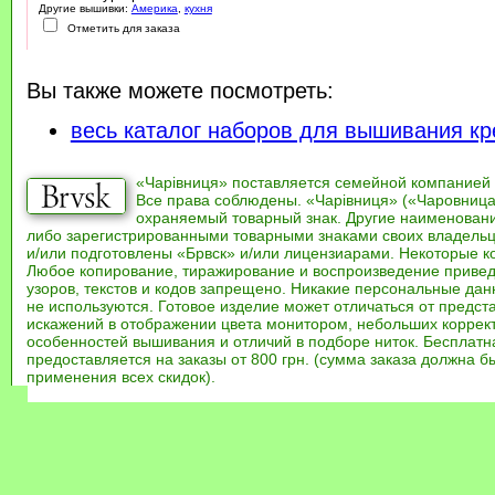
Другие вышивки:
Америка
,
кухня
Отметить для заказа
Вы также можете посмотреть:
весь каталог наборов для вышивания кр
«Чарівниця» поставляется семейной компанией
Все права соблюдены. «Чарівниця» («Чаровница
охраняемый товарный знак. Другие наименован
либо зарегистрированными товарными знаками своих владель
и/или подготовлены «Брвск» и/или лицензиарами. Некоторые к
Любое копирование, тиражирование и воспроизведение привед
узоров, текстов и кодов запрещено. Никакие персональные дан
не используются. Готовое изделие может отличаться от предст
искажений в отображении цвета монитором, небольших коррек
особенностей вышивания и отличий в подборе ниток. Бесплат
предоставляется на заказы от 800 грн. (сумма заказа должна бы
применения всех скидок).