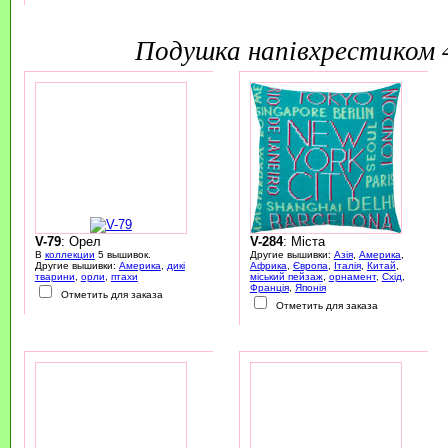
подушка напівхрестиком
V-79
: Орел
V-284
: Міста
В
коллекции
5 вышивок.
Другие вышивки:
Азія
,
Америка
,
Другие вышивки:
Америка
,
дикі
Африка
,
Європа
,
Італія
,
Китай
,
тварини
,
орли
,
птахи
міський пейзаж
,
орнамент
,
Схід
,
Франція
,
Японія
Отметить для заказа
Отметить для заказа