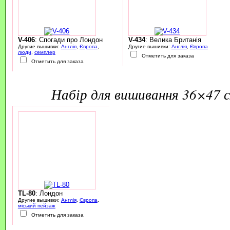
V-406
: Спогади про Лондон
V-434
: Велика Британія
Другие вышивки:
Англія
,
Європа
,
Другие вышивки:
Англія
,
Європа
люди
,
семплер
Отметить для заказа
Отметить для заказа
набір для вишивання 36×47 
TL-80
: Лондон
Другие вышивки:
Англія
,
Європа
,
міський пейзаж
Отметить для заказа