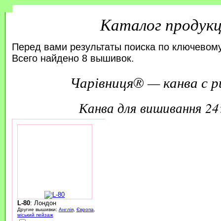
Каталог продук
Перед вами результаты поиска по ключевому
Всего найдено 8 вышивок.
Чарівниця® — канва с р
канва для вишивання 2
L-80
: Лондон
Другие вышивки:
Англія
,
Європа
,
міський пейзаж