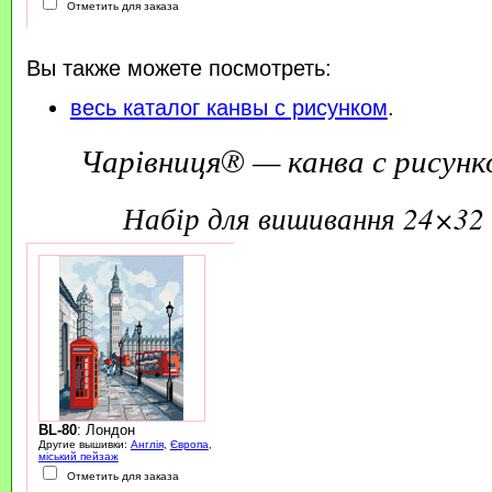
Отметить для заказа
Вы также можете посмотреть:
весь каталог канвы с рисунком
.
Чарівниця® — канва с рисунк
набір для вишивання 24×32 
BL-80
: Лондон
Другие вышивки:
Англія
,
Європа
,
міський пейзаж
Отметить для заказа