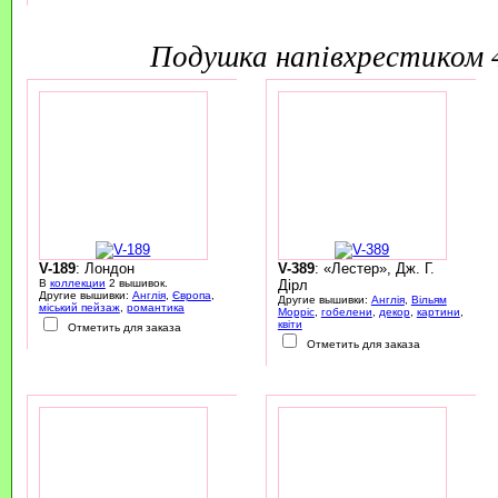
подушка напівхрестиком
V-189
: Лондон
V-389
: «Лестер», Дж. Г.
В
коллекции
2 вышивок.
Дірл
Другие вышивки:
Англія
,
Європа
,
Другие вышивки:
Англія
,
Вільям
міський пейзаж
,
романтика
Морріс
,
гобелени
,
декор
,
картини
,
квіти
Отметить для заказа
Отметить для заказа