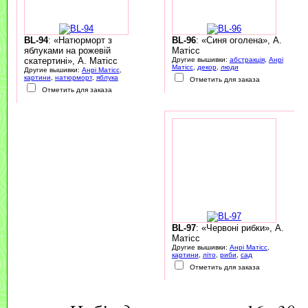
BL-94
: «Натюрморт з
BL-96
: «Синя оголена», А.
яблуками на рожевій
Матісс
скатертині», А. Матісс
Другие вышивки:
абстракція
,
Анрі
Матісс
,
декор
,
люди
Другие вышивки:
Анрі Матісс
,
картини
,
натюрморт
,
яблука
Отметить для заказа
Отметить для заказа
BL-97
: «Червоні рибки», А.
Матісс
Другие вышивки:
Анрі Матісс
,
картини
,
літо
,
риби
,
сад
Отметить для заказа