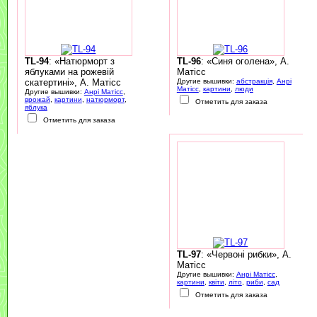
TL-94
: «Натюрморт з
TL-96
: «Синя оголена», А.
яблуками на рожевій
Матісс
скатертині», А. Матісс
Другие вышивки:
абстракція
,
Анрі
Матісс
,
картини
,
люди
Другие вышивки:
Анрі Матісс
,
врожай
,
картини
,
натюрморт
,
Отметить для заказа
яблука
Отметить для заказа
TL-97
: «Червоні рибки», А.
Матісс
Другие вышивки:
Анрі Матісс
,
картини
,
квіти
,
літо
,
риби
,
сад
Отметить для заказа