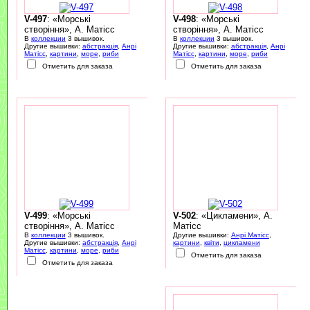
V-497
: «Морські
V-498
: «Морські
створіння», А. Матісс
створіння», А. Матісс
В
коллекции
3 вышивок.
В
коллекции
3 вышивок.
Другие вышивки:
абстракція
,
Анрі
Другие вышивки:
абстракція
,
Анрі
Матісс
,
картини
,
море
,
риби
Матісс
,
картини
,
море
,
риби
Отметить для заказа
Отметить для заказа
V-499
: «Морські
V-502
: «Цикламени», А.
створіння», А. Матісс
Матісс
В
коллекции
3 вышивок.
Другие вышивки:
Анрі Матісс
,
Другие вышивки:
абстракція
,
Анрі
картини
,
квіти
,
цикламени
Матісс
,
картини
,
море
,
риби
Отметить для заказа
Отметить для заказа