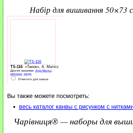
набір для вишивання 50×73 
TS-116
: «Танок», А. Матісс
Другие вышивки:
Анрі Матісс
,
картини
,
люди
Отметить для заказа
Вы также можете посмотреть:
весь каталог канвы с рисунком с ниткам
Чарівниця® — наборы для выш