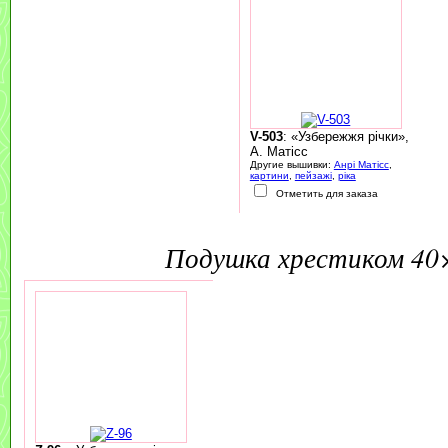
V-503
: «Узбережжя річки»,
А. Матісс
Другие вышивки:
Анрі Матісс
,
картини
,
пейзажі
,
ріка
Отметить для заказа
подушка хрестиком 40