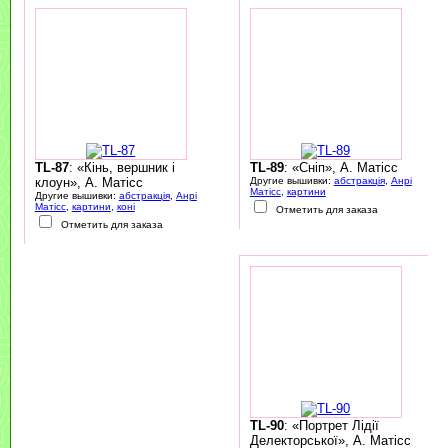
TL-87
: «Кінь, вершник і
TL-89
: «Сніп», А. Матісс
клоун», А. Матісс
Другие вышивки:
абстракція
,
Анрі
Матісс
,
картини
Другие вышивки:
абстракція
,
Анрі
Матісс
,
картини
,
коні
Отметить для заказа
Отметить для заказа
TL-90
: «Портрет Лідії
Делекторської», А. Матісс