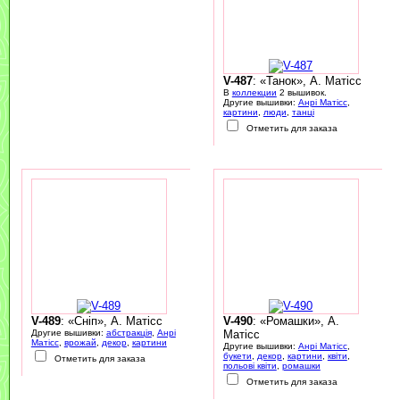
V-487
: «Танок», А. Матісс
В
коллекции
2 вышивок.
Другие вышивки:
Анрі Матісс
,
картини
,
люди
,
танці
Отметить для заказа
V-489
: «Сніп», А. Матісс
V-490
: «Ромашки», А.
Другие вышивки:
абстракція
,
Анрі
Матісс
Матісс
,
врожай
,
декор
,
картини
Другие вышивки:
Анрі Матісс
,
букети
,
декор
,
картини
,
квіти
,
Отметить для заказа
польові квіти
,
ромашки
Отметить для заказа