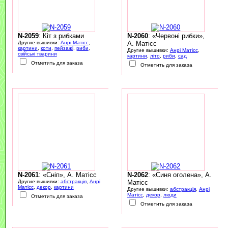
N-2059
: Кіт з рибками
N-2060
: «Червоні рибки»,
Другие вышивки:
Анрі Матісс
,
А. Матісс
картини
,
коти
,
пейзажі
,
риби
,
Другие вышивки:
Анрі Матісс
,
свійські тварини
картини
,
літо
,
риби
,
сад
Отметить для заказа
Отметить для заказа
N-2061
: «Сніп», А. Матісс
N-2062
: «Синя оголена», А.
Другие вышивки:
абстракція
,
Анрі
Матісс
Матісс
,
декор
,
картини
Другие вышивки:
абстракція
,
Анрі
Матісс
,
декор
,
люди
Отметить для заказа
Отметить для заказа