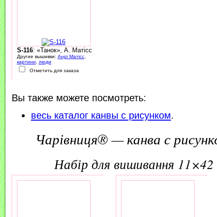
S-116
: «Танок», А. Матісс
Другие вышивки:
Анрі Матісс
,
картини
,
люди
Отметить для заказа
Вы также можете посмотреть:
весь каталог канвы с рисунком
.
Чарівниця® — канва с рисунк
набір для вишивання 11×42 