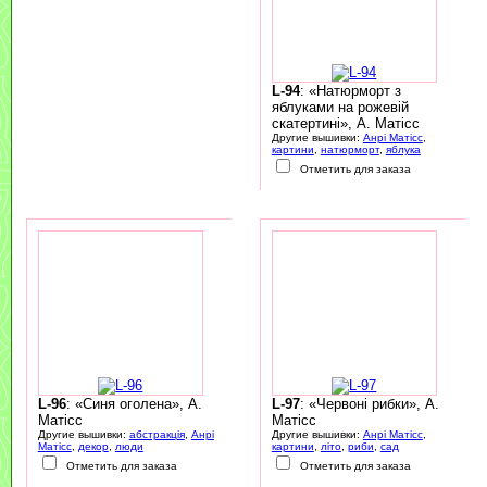
L-94
: «Натюрморт з
яблуками на рожевій
скатертині», А. Матісс
Другие вышивки:
Анрі Матісс
,
картини
,
натюрморт
,
яблука
Отметить для заказа
L-96
: «Синя оголена», А.
L-97
: «Червоні рибки», А.
Матісс
Матісс
Другие вышивки:
абстракція
,
Анрі
Другие вышивки:
Анрі Матісс
,
Матісс
,
декор
,
люди
картини
,
літо
,
риби
,
сад
Отметить для заказа
Отметить для заказа