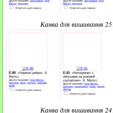
Другие вышивки:
абстракція
,
Анрі
Другие вышивки:
абстракція
,
Анрі
Матісс
,
картини
Матісс
,
картини
Отметить для заказа
Отметить для заказа
канва для вишивання 2
E-80
: «Червоні рибки», А.
E-81
: «Натюрморт з
Матісс
яблуками на рожевій
Другие вышивки:
Анрі Матісс
,
скатертині», А. Матісс
картини
,
квіти
,
лотоси
,
пейзажі
,
Другие вышивки:
Анрі Матісс
,
риби
картини
,
натюрморт
,
осінь
,
плоди
,
яблука
Отметить для заказа
Отметить для заказа
канва для вишивання 2