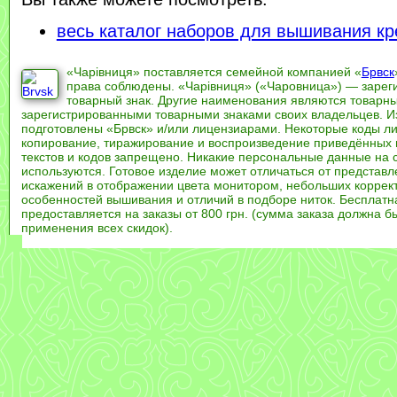
весь каталог наборов для вышивания кр
«Чарівниця» поставляется семейной компанией «
Брвск
права соблюдены. «Чарівниця» («Чаровница») — заре
товарный знак. Другие наименования являются товарн
зарегистрированными товарными знаками своих владельцев. И
подготовлены «Брвск» и/или лицензиарами. Некоторые коды л
копирование, тиражирование и воспроизведение приведённых и
текстов и кодов запрещено. Никакие персональные данные на 
используются. Готовое изделие может отличаться от представл
искажений в отображении цвета монитором, небольших коррек
особенностей вышивания и отличий в подборе ниток. Бесплат
предоставляется на заказы от 800 грн. (сумма заказа должна бы
применения всех скидок).