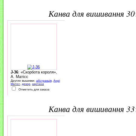
канва для вишивання 3
J-36
: «Скорбота короля»,
А. Матісс
Другие вышивки:
абстракція
,
Анрі
Матісс
,
декор
,
картини
Отметить для заказа
канва для вишивання 3