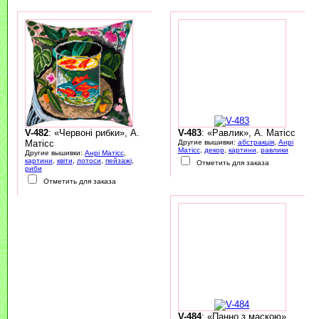
V-482
: «Червоні рибки», А.
V-483
: «Равлик», А. Матісс
Матісс
Другие вышивки:
абстракція
,
Анрі
Матісс
,
декор
,
картини
,
равлики
Другие вышивки:
Анрі Матісс
,
картини
,
квіти
,
лотоси
,
пейзажі
,
Отметить для заказа
риби
Отметить для заказа
V-484
: «Панно з маскою»,