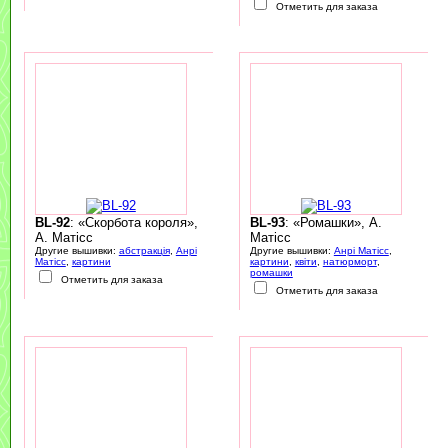
Отметить для заказа
BL-92
: «Скорбота короля»,
BL-93
: «Ромашки», А.
А. Матісс
Матісс
Другие вышивки:
абстракція
,
Анрі
Другие вышивки:
Анрі Матісс
,
Матісс
,
картини
картини
,
квіти
,
натюрморт
,
ромашки
Отметить для заказа
Отметить для заказа