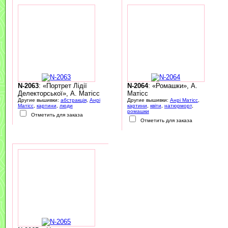
N-2063
: «Портрет Лідії
N-2064
: «Ромашки», А.
Делекторської», А. Матісс
Матісс
Другие вышивки:
абстракція
,
Анрі
Другие вышивки:
Анрі Матісс
,
Матісс
,
картини
,
люди
картини
,
квіти
,
натюрморт
,
ромашки
Отметить для заказа
Отметить для заказа