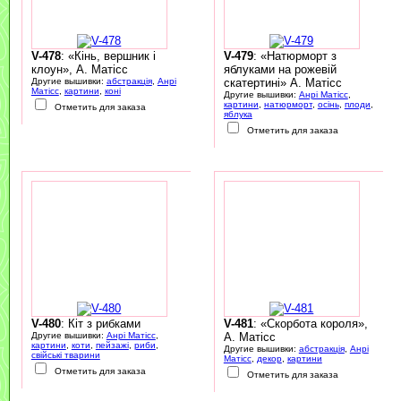
V-478
: «Кінь, вершник і
V-479
: «Натюрморт з
клоун», А. Матісс
яблуками на рожевій
Другие вышивки:
абстракція
,
Анрі
скатертині» А. Матісс
Матісс
,
картини
,
коні
Другие вышивки:
Анрі Матісс
,
картини
,
натюрморт
,
осінь
,
плоди
,
Отметить для заказа
яблука
Отметить для заказа
V-480
: Кіт з рибками
V-481
: «Скорбота короля»,
Другие вышивки:
Анрі Матісс
,
А. Матісс
картини
,
коти
,
пейзажі
,
риби
,
Другие вышивки:
абстракція
,
Анрі
свійські тварини
Матісс
,
декор
,
картини
Отметить для заказа
Отметить для заказа