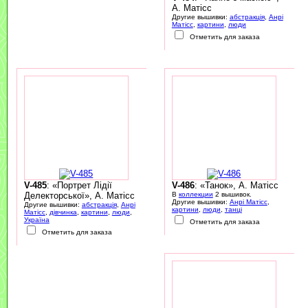
А. Матісс
Другие вышивки:
абстракція
,
Анрі
Матісс
,
картини
,
люди
Отметить для заказа
V-485
: «Портрет Лідії
V-486
: «Танок», А. Матісс
Делекторської», А. Матісс
В
коллекции
2 вышивок.
Другие вышивки:
Анрі Матісс
,
Другие вышивки:
абстракція
,
Анрі
картини
,
люди
,
танці
Матісс
,
дівчинка
,
картини
,
люди
,
Україна
Отметить для заказа
Отметить для заказа