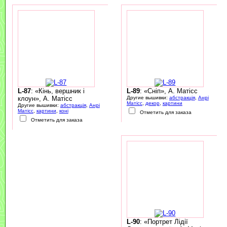
L-87
: «Кінь, вершник і
L-89
: «Сніп», А. Матісс
клоун», А. Матісс
Другие вышивки:
абстракція
,
Анрі
Матісс
,
декор
,
картини
Другие вышивки:
абстракція
,
Анрі
Матісс
,
картини
,
коні
Отметить для заказа
Отметить для заказа
L-90
: «Портрет Лідії