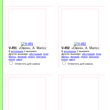
V-491
: «Овочі», А. Матісс
V-492
: «Овочі», А. Матісс
В
коллекции
2 вышивок.
В
коллекции
2 вышивок.
Другие вышивки:
абстракція
,
Анрі
Другие вышивки:
абстракція
,
Анрі
Матісс
,
врожай
,
декор
,
картини
,
Матісс
,
врожай
,
декор
,
картини
,
кухня
,
овочі
кухня
,
овочі
Отметить для заказа
Отметить для заказа