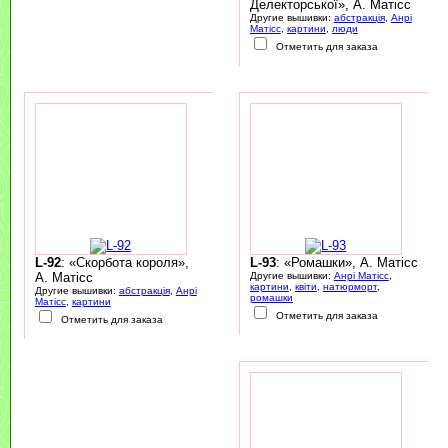
Делекторської», А. Матісс
Другие вышивки:
абстракція
,
Анрі
Матісс
,
картини
,
люди
Отметить для заказа
L-92
: «Скорбота короля»,
L-93
: «Ромашки», А. Матісс
А. Матісс
Другие вышивки:
Анрі Матісс
,
картини
,
квіти
,
натюрморт
,
Другие вышивки:
абстракція
,
Анрі
ромашки
Матісс
,
картини
Отметить для заказа
Отметить для заказа