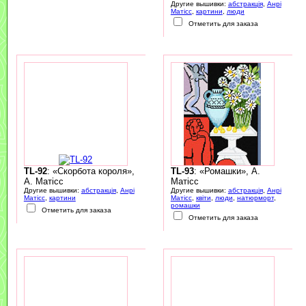
Другие вышивки:
абстракція
,
Анрі
Матісс
,
картини
,
люди
Отметить для заказа
TL-92
: «Скорбота короля»,
TL-93
: «Ромашки», А.
А. Матісс
Матісс
Другие вышивки:
абстракція
,
Анрі
Другие вышивки:
абстракція
,
Анрі
Матісс
,
картини
Матісс
,
квіти
,
люди
,
натюрморт
,
ромашки
Отметить для заказа
Отметить для заказа