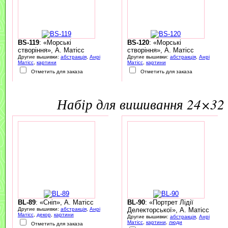
BS-119
: «Морські
BS-120
: «Морські
створіння», А. Матісс
створіння», А. Матісс
Другие вышивки:
абстракція
,
Анрі
Другие вышивки:
абстракція
,
Анрі
Матісс
,
картини
Матісс
,
картини
Отметить для заказа
Отметить для заказа
набір для вишивання 24×32 
BL-89
: «Сніп», А. Матісс
BL-90
: «Портрет Лідії
Другие вышивки:
абстракція
,
Анрі
Делекторської», А. Матісс
Матісс
,
декор
,
картини
Другие вышивки:
абстракція
,
Анрі
Матісс
,
картини
,
люди
Отметить для заказа