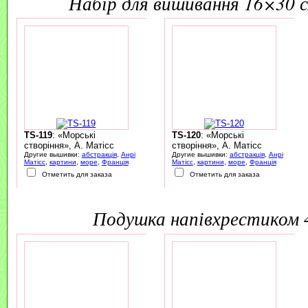
набір для вишивання 16×30 
TS-119
: «Морські
TS-120
: «Морські
створіння», А. Матісс
створіння», А. Матісс
Другие вышивки:
абстракція
,
Анрі
Другие вышивки:
абстракція
,
Анрі
Матісс
,
картини
,
море
,
Франція
Матісс
,
картини
,
море
,
Франція
Отметить для заказа
Отметить для заказа
подушка напівхрестиком