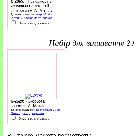
N-2065
: «Натюрморт з
яблуками на рожевій
скатертині», А. Матісс
Другие вышивки:
Анрі Матісс
,
картини
,
натюрморт
,
яблука
Отметить для заказа
набір для вишивання 2
N-2629
: «Скорбота
короля», А. Матісс
Другие вышивки:
абстракція
,
Анрі
Матісс
,
декор
,
картини
Отметить для заказа
Вы также можете посмотреть: