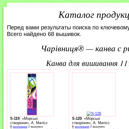
Каталог продук
Перед вами результаты поиска по ключевому
Всего найдено 68 вышивок.
Чарівниця® — канва с р
канва для вишивання 1
S-119
: «Морські
S-120
: «Морські
створіння», А. Матісс
створіння», А. Матісс
В
коллекции
2 вышивок.
В
коллекции
2 вышивок.