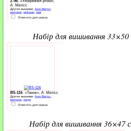
Z-96
: «Узбережжя річки»,
А. Матісс
Другие вышивки:
Анрі Матісс
,
картини
,
пейзажі
,
ріка
Отметить для заказа
набір для вишивання 33×50 
BS-116
: «Танок», А. Матісс
Другие вышивки:
Анрі Матісс
,
картини
,
люди
Отметить для заказа
набір для вишивання 36×47 