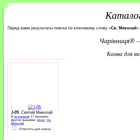
Каталог
Перед вами результаты поиска по ключевому слову «
Св. Миколай
»
Чарівниця® —
канва для 
J-05
: Святий Миколай
В
коллекции
17 вышивок.
Другие вышивки:
ікони
,
Св.
Миколай
Отметить для заказа