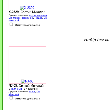
X-2329
: Святий Миколай
Другие вышивки:
дитячі вишивки
,
Дід Мороз
,
Новий рік
,
Різдво
,
Св.
Миколай
Отметить для заказа
набір для 
NJ-05
: Святий Миколай
В
коллекции
17 вышивок.
Другие вышивки:
ікони
,
Св.
Миколай
Отметить для заказа