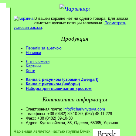
В вашей корзине нет ни одного товара. Для заказа
отметьте нужные позиции галочками.
Посмотреть
условия заказа
.
Продукция
Перелік за абеткою
Новинки
Літні сюжети
Картини
Квіти
Канва с рисунком (страмин Zweigart)
Канва с рисунком (наборы)
Наборы для вышивания крестом
Контактная информация
Электронная почта:
info@charivnytsya.com
Телефоны: +38 (0482) 39·10·30, (067) 48·11·229
Факс: +38 (0482) 39·10·30
Адрес: Кустанайская, 36, Одесса, 65085, Украина
Чарівниця является частью группы Brvsk: