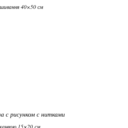
вишивання 40×50 см
а с рисунком с нитками
з канвою 15×20 см