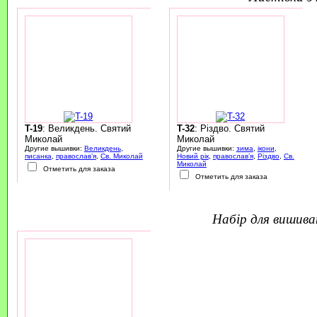
T-19
: Великдень. Святий
T-32
: Різдво. Святий
Миколай
Миколай
Другие вышивки:
Великдень
,
Другие вышивки:
зима
,
ікони
,
писанка
,
православ’я
,
Св. Миколай
Новий рік
,
православ’я
,
Різдво
,
Св.
Миколай
Отметить для заказа
Отметить для заказа
набір для вишив