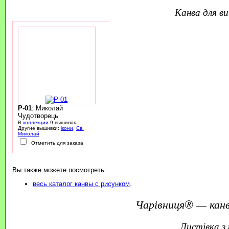
канва для 
P-01
: Миколай
Чудотворець
В
коллекции
9 вышивок.
Другие вышивки:
ікони
,
Св.
Миколай
Отметить для заказа
Вы также можете посмотреть:
весь каталог канвы с рисунком
.
Чарівниця® — канв
листівка 