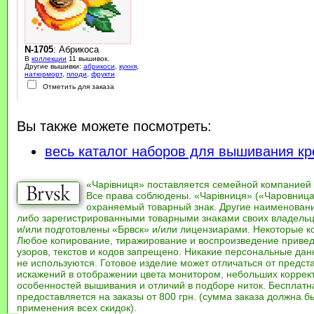
N-1705
: Абрикоса
В
коллекции
11 вышивок.
Другие вышивки:
абрикоси
,
кухня
,
натюрморт
,
плоди
,
фрукти
Отметить для заказа
Вы также можете посмотреть:
весь каталог наборов для вышивания кр
«Чарівниця» поставляется семейной компанией
Все права соблюдены. «Чарівниця» («Чаровница
охраняемый товарный знак. Другие наименован
либо зарегистрированными товарными знаками своих владель
и/или подготовлены «Брвск» и/или лицензиарами. Некоторые к
Любое копирование, тиражирование и воспроизведение привед
узоров, текстов и кодов запрещено. Никакие персональные дан
не используются. Готовое изделие может отличаться от предст
искажений в отображении цвета монитором, небольших коррек
особенностей вышивания и отличий в подборе ниток. Бесплат
предоставляется на заказы от 800 грн. (сумма заказа должна бы
применения всех скидок).