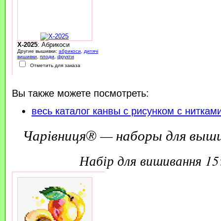
X-2025
: Абрикоси
Другие вышивки:
абрикоси
,
дитячі
вишивки
,
плоди
,
фрукти
Отметить для заказа
Вы также можете посмотреть:
весь каталог канвы с рисунком с ниткам
Чарівниця® — наборы для выш
набір для вишивання 1