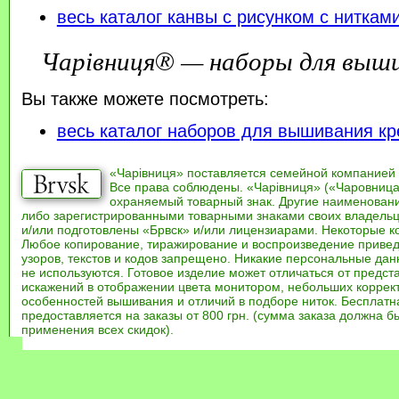
весь каталог канвы с рисунком с ниткам
Чарівниця® — наборы для выш
Вы также можете посмотреть:
весь каталог наборов для вышивания кр
«Чарівниця» поставляется семейной компанией
Все права соблюдены. «Чарівниця» («Чаровница
охраняемый товарный знак. Другие наименован
либо зарегистрированными товарными знаками своих владель
и/или подготовлены «Брвск» и/или лицензиарами. Некоторые к
Любое копирование, тиражирование и воспроизведение привед
узоров, текстов и кодов запрещено. Никакие персональные дан
не используются. Готовое изделие может отличаться от предст
искажений в отображении цвета монитором, небольших коррек
особенностей вышивания и отличий в подборе ниток. Бесплат
предоставляется на заказы от 800 грн. (сумма заказа должна бы
применения всех скидок).