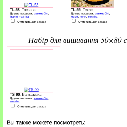
TL-53
: Тоскана
TL-55
: Техас
Другие вышивки:
автомобілі
,
Другие вышивки:
автомобілі
,
Італія
,
техніка
море
,
пляж
,
техніка
Отметить для заказа
Отметить для заказа
набір для вишивання 50×80 
TS-90
: Вантажівка
Другие вышивки:
автомобілі
,
техніка
Отметить для заказа
Вы также можете посмотреть: