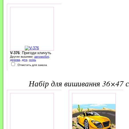
V-376
: Пригоди кличуть
Другие вышивки:
автомобілі
,
дерева
,
діти
,
осінь
Отметить для заказа
набір для вишивання 36×47 