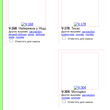
V-168
: Набережна у Ніцці
V-178
: Техас
Другие вышивки:
автомобілі
,
Другие вышивки:
автомобілі
,
міський пейзаж
,
море
,
пейзажі
,
романтика
,
техніка
,
тропіки
пляж
,
техніка
Отметить для заказа
Отметить для заказа
V-304
: Мотоцикл
Другие вышивки:
автомобілі
,
техніка
,
хлопчик
Отметить для заказа