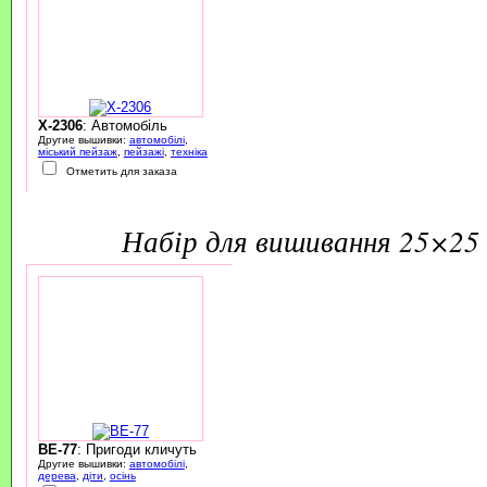
X-2306
: Автомобіль
Другие вышивки:
автомобілі
,
міський пейзаж
,
пейзажі
,
техніка
Отметить для заказа
набір для вишивання 25×25 
BE-77
: Пригоди кличуть
Другие вышивки:
автомобілі
,
дерева
,
діти
,
осінь