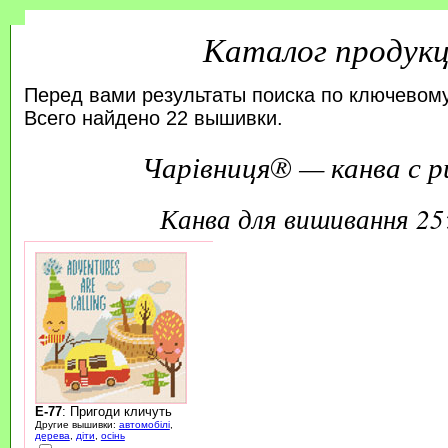
Каталог продук
Перед вами результаты поиска по ключевому
Всего найдено 22 вышивки.
Чарівниця® — канва с р
канва для вишивання 2
E-77
: Пригоди кличуть
Другие вышивки:
автомобілі
,
дерева
,
діти
,
осінь