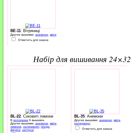
BE-11
: Вітряниці
Другие вышивки:
анемони
,
квіти
Отметить для заказа
набір для вишивання 24×32 
BL-22
: Соковиті лимони
BL-35
: Анемони
В
коллекции
6 вышивок.
Другие вышивки:
анемони
,
квіти
,
Другие вышивки:
анемони
,
квіти
,
натюрморт
лимони
,
натюрморт
,
плоди
,
Отметить для заказа
фрукти
,
цитруси