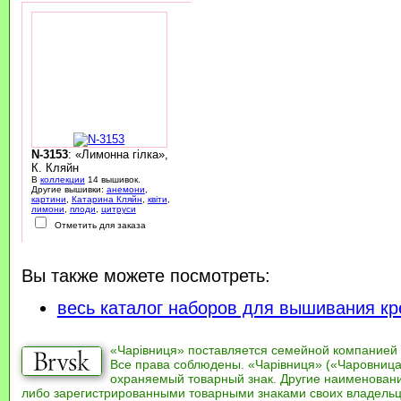
N-3153
: «Лимонна гілка»,
К. Кляйн
В
коллекции
14 вышивок.
Другие вышивки:
анемони
,
картини
,
Катарина Кляйн
,
квіти
,
лимони
,
плоди
,
цитруси
Отметить для заказа
Вы также можете посмотреть:
весь каталог наборов для вышивания кр
«Чарівниця» поставляется семейной компанией
Все права соблюдены. «Чарівниця» («Чаровница
охраняемый товарный знак. Другие наименован
либо зарегистрированными товарными знаками своих владель