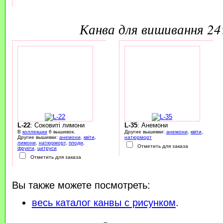
канва для вишивання 2
L-22
: Соковиті лимони
L-35
: Анемони
В
коллекции
6 вышивок.
Другие вышивки:
анемони
,
квіти
,
Другие вышивки:
анемони
,
квіти
,
натюрморт
лимони
,
натюрморт
,
плоди
,
Отметить для заказа
фрукти
,
цитруси
Отметить для заказа
Вы также можете посмотреть:
весь каталог канвы с рисунком
.