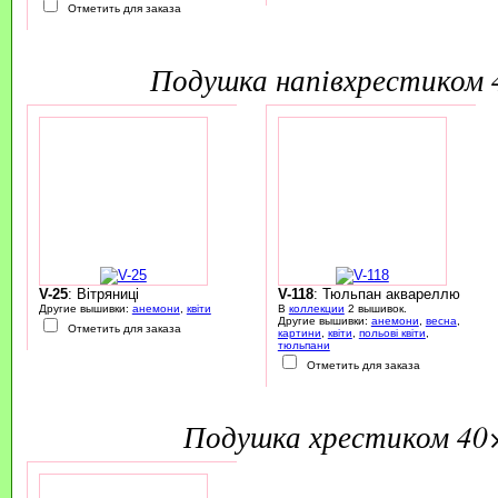
Отметить для заказа
подушка напівхрестиком
V-25
: Вітряниці
V-118
: Тюльпан аквареллю
Другие вышивки:
анемони
,
квіти
В
коллекции
2 вышивок.
Другие вышивки:
анемони
,
весна
,
Отметить для заказа
картини
,
квіти
,
польові квіти
,
тюльпани
Отметить для заказа
подушка хрестиком 40