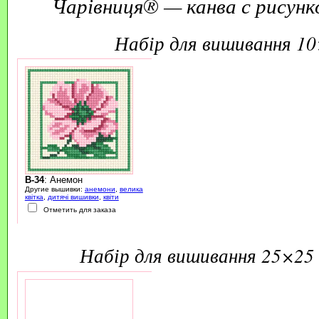
Чарівниця® — канва с рисунк
набір для вишивання 1
B-34
: Анемон
Другие вышивки:
анемони
,
велика
квітка
,
дитячі вишивки
,
квіти
Отметить для заказа
набір для вишивання 25×25 