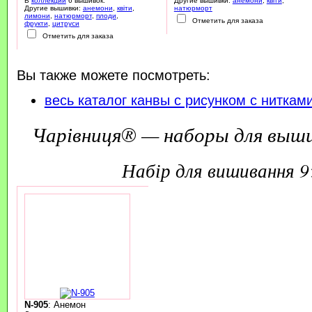
В
коллекции
6 вышивок.
Другие вышивки:
анемони
,
квіти
,
Другие вышивки:
анемони
,
квіти
,
натюрморт
лимони
,
натюрморт
,
плоди
,
Отметить для заказа
фрукти
,
цитруси
Отметить для заказа
Вы также можете посмотреть:
весь каталог канвы с рисунком с ниткам
Чарівниця® — наборы для выш
набір для вишивання 
N-905
: Анемон