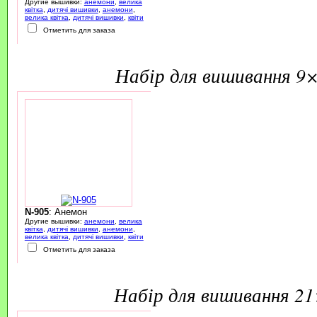
Другие вышивки:
анемони
,
велика
квітка
,
дитячі вишивки
,
анемони
,
велика квітка
,
дитячі вишивки
,
квіти
Отметить для заказа
набір для вишивання 9
N-905
: Анемон
Другие вышивки:
анемони
,
велика
квітка
,
дитячі вишивки
,
анемони
,
велика квітка
,
дитячі вишивки
,
квіти
Отметить для заказа
набір для вишивання 2