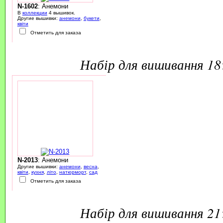
N-1602
: Анемони
В
коллекции
4 вышивок.
Другие вышивки:
анемони
,
букети
,
квіти
Отметить для заказа
набір для вишивання 1
N-2013
: Анемони
Другие вышивки:
анемони
,
весна
,
квіти
,
кухня
,
літо
,
натюрморт
,
сад
Отметить для заказа
набір для вишивання 2