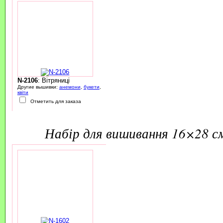
N-2106
: Вітряниці
Другие вышивки:
анемони
,
букети
,
квіти
Отметить для заказа
набір для вишивання 16×28 с