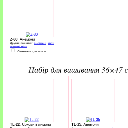
Z-80
: Анемони
Другие вышивки:
анемони
,
квіти
,
польові квіти
Отметить для заказа
набір для вишивання 36×47 
TL-22
: Соковиті лимони
TL-35
: Анемони