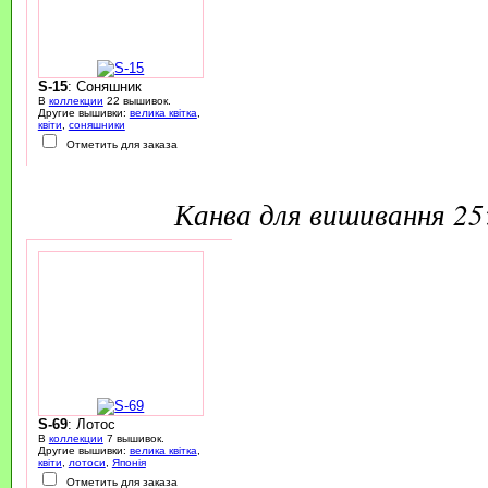
S-15
: Соняшник
В
коллекции
22 вышивок.
Другие вышивки:
велика квітка
,
квіти
,
соняшники
Отметить для заказа
канва для вишивання 2
S-69
: Лотос
В
коллекции
7 вышивок.
Другие вышивки:
велика квітка
,
квіти
,
лотоси
,
Японія
Отметить для заказа