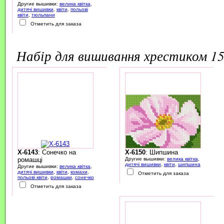
Другие вышивки:
велика квітка
,
дитячі вишивки
,
квіти
,
польові
квіти
,
тюльпани
Отметить для заказа
набір для вишивання хрестиком 
X-6143
: Сонечко на
X-6150
: Шипшина
ромашці
Другие вышивки:
велика квітка
,
дитячі вишивки
,
квіти
,
шипшина
Другие вышивки:
велика квітка
,
дитячі вишивки
,
квіти
,
комахи
,
Отметить для заказа
польові квіти
,
ромашки
,
сонечко
Отметить для заказа