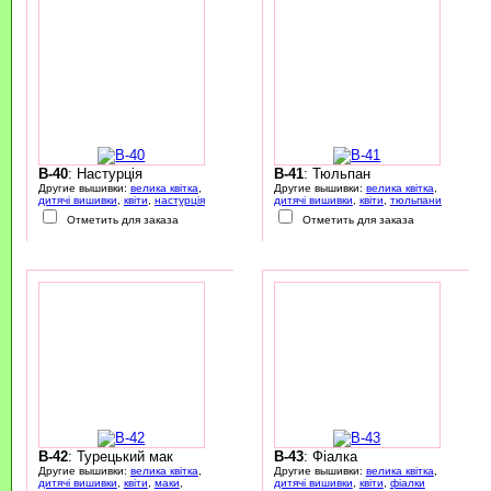
B-40
: Настурція
B-41
: Тюльпан
Другие вышивки:
велика квітка
,
Другие вышивки:
велика квітка
,
дитячі вишивки
,
квіти
,
настурція
дитячі вишивки
,
квіти
,
тюльпани
Отметить для заказа
Отметить для заказа
B-42
: Турецький мак
B-43
: Фіалка
Другие вышивки:
велика квітка
,
Другие вышивки:
велика квітка
,
дитячі вишивки
,
квіти
,
маки
,
дитячі вишивки
,
квіти
,
фіалки