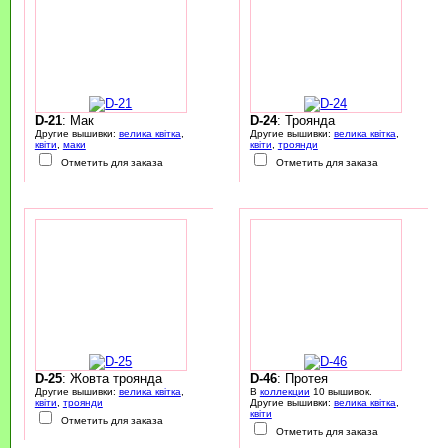
D-21
: Мак
D-24
: Троянда
Другие вышивки:
велика квітка
,
Другие вышивки:
велика квітка
,
квіти
,
маки
квіти
,
троянди
Отметить для заказа
Отметить для заказа
D-25
: Жовта троянда
D-46
: Протея
Другие вышивки:
велика квітка
,
В
коллекции
10 вышивок.
квіти
,
троянди
Другие вышивки:
велика квітка
,
квіти
Отметить для заказа
Отметить для заказа