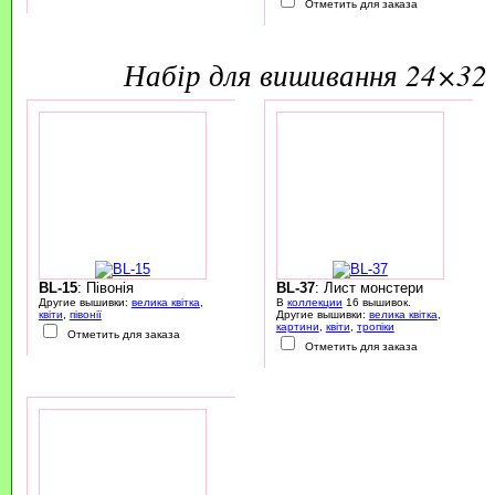
Отметить для заказа
набір для вишивання 24×32 
BL-15
: Півонія
BL-37
: Лист монстери
Другие вышивки:
велика квітка
,
В
коллекции
16 вышивок.
квіти
,
півонії
Другие вышивки:
велика квітка
,
картини
,
квіти
,
тропіки
Отметить для заказа
Отметить для заказа