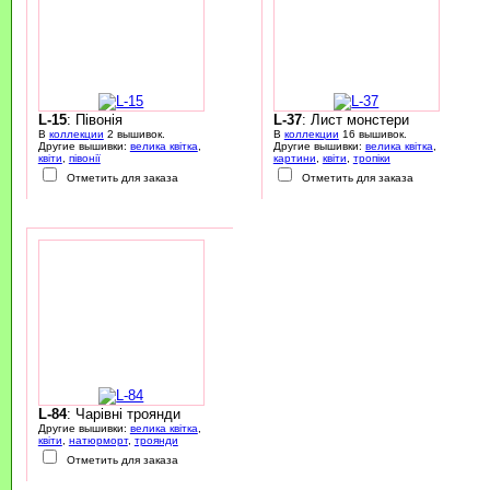
L-15
: Півонія
L-37
: Лист монстери
В
коллекции
2 вышивок.
В
коллекции
16 вышивок.
Другие вышивки:
велика квітка
,
Другие вышивки:
велика квітка
,
квіти
,
півонії
картини
,
квіти
,
тропіки
Отметить для заказа
Отметить для заказа
L-84
: Чарівні троянди
Другие вышивки:
велика квітка
,
квіти
,
натюрморт
,
троянди
Отметить для заказа