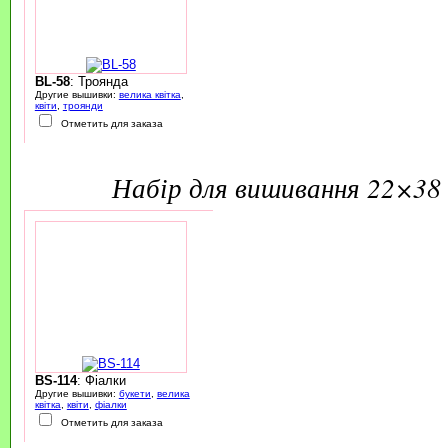
BL-58
: Троянда
Другие вышивки:
велика квітка
,
квіти
,
троянди
Отметить для заказа
набір для вишивання 22×38 
BS-114
: Фіалки
Другие вышивки:
букети
,
велика
квітка
,
квіти
,
фіалки
Отметить для заказа