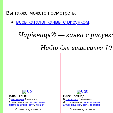
Вы также можете посмотреть:
весь каталог канвы с рисунком
.
Чарівниця® — канва с рисунк
набір для вишивання 1
B-04
: Півник
B-05
: Троянда
В
коллекции
4 вышивок.
В
коллекции
4 вышивок.
Другие вышивки:
велика квітка
,
Другие вышивки:
велика квітка
,
дитячі вишивки
,
квіти
,
півники
дитячі вишивки
,
квіти
,
троянди
Отметить для заказа
Отметить для заказа