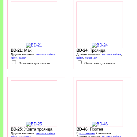
BD-21
: Мак
BD-24
: Троянда
Другие вышивки:
велика квітка
,
Другие вышивки:
велика квітка
,
квіти
,
маки
квіти
,
троянди
Отметить для заказа
Отметить для заказа
BD-25
: Жовта троянда
BD-46
: Протея
Другие вышивки:
велика квітка
,
В
коллекции
9 вышивок.
квіти
,
троянди
Другие вышивки:
велика квітка
,