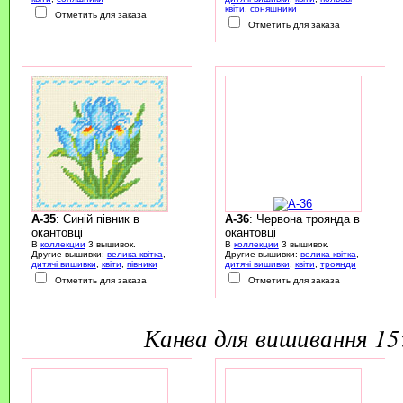
квіти
,
соняшники
Отметить для заказа
Отметить для заказа
A-35
: Синій півник в
A-36
: Червона троянда в
окантовці
окантовці
В
коллекции
3 вышивок.
В
коллекции
3 вышивок.
Другие вышивки:
велика квітка
,
Другие вышивки:
велика квітка
,
дитячі вишивки
,
квіти
,
півники
дитячі вишивки
,
квіти
,
троянди
Отметить для заказа
Отметить для заказа
канва для вишивання 1