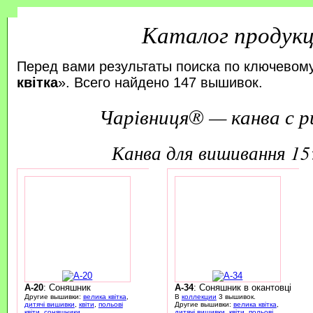
Каталог продук
Перед вами результаты поиска по ключевому
квітка
». Всего найдено 147 вышивок.
Чарівниця® — канва с р
канва для вишивання 1
A-20
: Соняшник
A-34
: Соняшник в окантовці
Другие вышивки:
велика квітка
,
В
коллекции
3 вышивок.
дитячі вишивки
,
квіти
,
польові
Другие вышивки:
велика квітка
,
квіти
,
соняшники
дитячі вишивки
,
квіти
,
польові