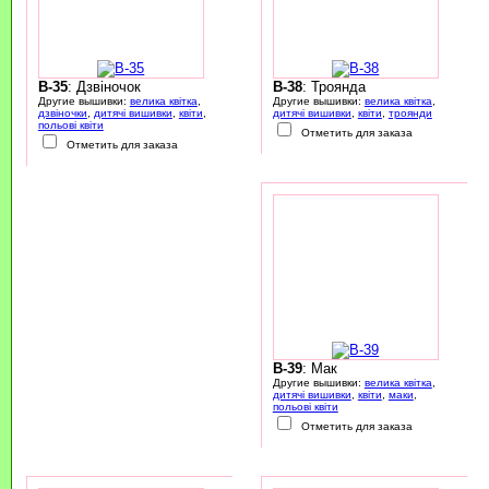
B-35
: Дзвіночок
B-38
: Троянда
Другие вышивки:
велика квітка
,
Другие вышивки:
велика квітка
,
дзвіночки
,
дитячі вишивки
,
квіти
,
дитячі вишивки
,
квіти
,
троянди
польові квіти
Отметить для заказа
Отметить для заказа
B-39
: Мак
Другие вышивки:
велика квітка
,
дитячі вишивки
,
квіти
,
маки
,
польові квіти
Отметить для заказа