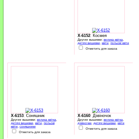
X-6152
: Космея
Другие вышивки:
велика квітка
,
дитячі вишивки
,
квіти
,
польові квіти
Отметить для заказа
X-6153
: Соняшник
X-6160
: Дзвіночок
Другие вышивки:
велика квітка
,
Другие вышивки:
велика квітка
,
дитячі вишивки
,
квіти
,
польові
дзвіночки
,
дитячі вишивки
,
квіти
квіти
,
соняшники
Отметить для заказа
Отметить для заказа