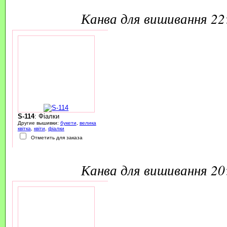
канва для вишивання 2
S-114
: Фіалки
Другие вышивки:
букети
,
велика
квітка
,
квіти
,
фіалки
Отметить для заказа
канва для вишивання 2