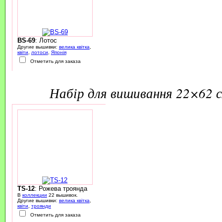
BS-69
: Лотос
Другие вышивки:
велика квітка
,
квіти
,
лотоси
,
Японія
Отметить для заказа
набір для вишивання 22×62 
TS-12
: Рожева троянда
В
коллекции
22 вышивок.
Другие вышивки:
велика квітка
,
квіти
,
троянди
Отметить для заказа