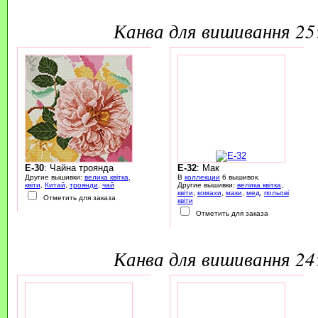
канва для вишивання 2
E-30
: Чайна троянда
E-32
: Мак
Другие вышивки:
велика квітка
,
В
коллекции
6 вышивок.
квіти
,
Китай
,
троянди
,
чай
Другие вышивки:
велика квітка
,
квіти
,
комахи
,
маки
,
мед
,
польові
Отметить для заказа
квіти
Отметить для заказа
канва для вишивання 2