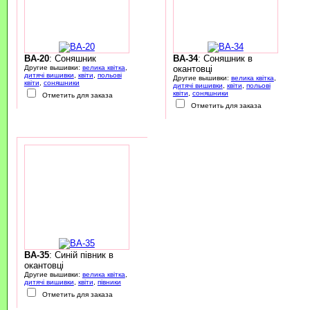
BA-20
: Соняшник
BA-34
: Соняшник в
Другие вышивки:
велика квітка
,
окантовці
дитячі вишивки
,
квіти
,
польові
Другие вышивки:
велика квітка
,
квіти
,
соняшники
дитячі вишивки
,
квіти
,
польові
квіти
,
соняшники
Отметить для заказа
Отметить для заказа
BA-35
: Синій півник в
окантовці
Другие вышивки:
велика квітка
,
дитячі вишивки
,
квіти
,
півники
Отметить для заказа