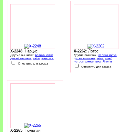
X-2248
: Нарцис
X-2262
: Лотос
Другие вышивки:
велика квітка
,
Другие вышивки:
велика квітка
,
дитячі вишивки
,
квіти
,
нарциси
дитячі вишивки
,
квіти
,
лілеї
,
лотоси
,
романтика
,
Японія
Отметить для заказа
Отметить для заказа
X-2265
: Тюльпан