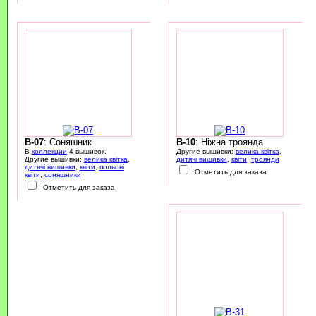
B-07
: Соняшник
B-10
: Ніжна троянда
В
коллекции
4 вышивок.
Другие вышивки:
велика квітка
,
Другие вышивки:
велика квітка
,
дитячі вишивки
,
квіти
,
троянди
дитячі вишивки
,
квіти
,
польові
Отметить для заказа
квіти
,
соняшники
Отметить для заказа