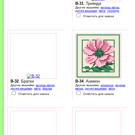
B-31
: Троянда
Другие вышивки:
велика квітка
,
дитячі вишивки
,
квіти
,
троянди
Отметить для заказа
B-32
: Братки
B-34
: Анемон
Другие вышивки:
велика квітка
,
Другие вышивки:
анемони
,
велика
дитячі вишивки
,
квіти
,
фіалки
квітка
,
дитячі вишивки
,
квіти
Отметить для заказа
Отметить для заказа