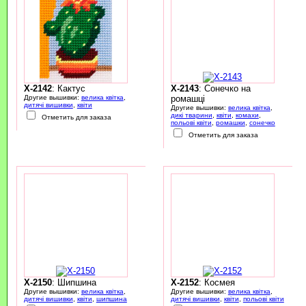
X-2142
: Кактус
X-2143
: Сонечко на
Другие вышивки:
велика квітка
,
ромашці
дитячі вишивки
,
квіти
Другие вышивки:
велика квітка
,
дикі тварини
,
квіти
,
комахи
,
Отметить для заказа
польові квіти
,
ромашки
,
сонечко
Отметить для заказа
X-2150
: Шипшина
X-2152
: Космея
Другие вышивки:
велика квітка
,
Другие вышивки:
велика квітка
,
дитячі вишивки
,
квіти
,
шипшина
дитячі вишивки
,
квіти
,
польові квіти