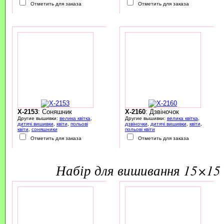
Отметить для заказа
Отметить для заказа
X-2153
: Соняшник
X-2160
: Дзвіночок
Другие вышивки:
велика квітка
,
Другие вышивки:
велика квітка
,
дитячі вишивки
,
квіти
,
польові
дзвіночки
,
дитячі вишивки
,
квіти
,
квіти
,
соняшники
польові квіти
Отметить для заказа
Отметить для заказа
набір для вишивання 15×15 