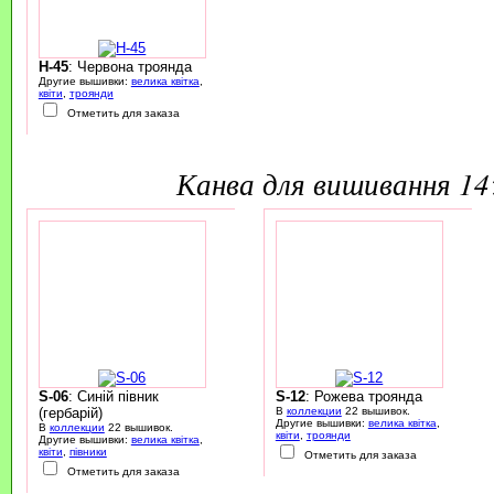
H-45
: Червона троянда
Другие вышивки:
велика квітка
,
квіти
,
троянди
Отметить для заказа
канва для вишивання 1
S-06
: Синій півник
S-12
: Рожева троянда
(гербарій)
В
коллекции
22 вышивок.
Другие вышивки:
велика квітка
,
В
коллекции
22 вышивок.
квіти
,
троянди
Другие вышивки:
велика квітка
,
квіти
,
півники
Отметить для заказа
Отметить для заказа