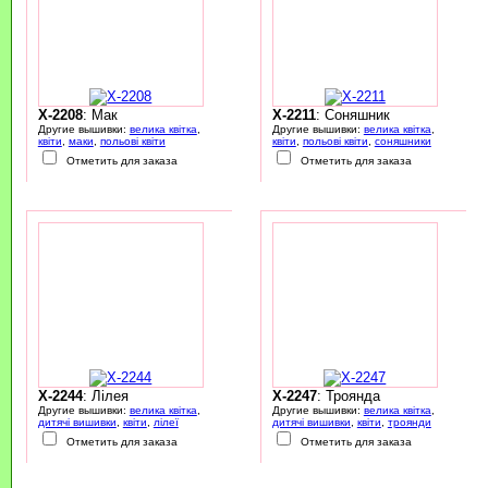
X-2208
: Мак
X-2211
: Соняшник
Другие вышивки:
велика квітка
,
Другие вышивки:
велика квітка
,
квіти
,
маки
,
польові квіти
квіти
,
польові квіти
,
соняшники
Отметить для заказа
Отметить для заказа
X-2244
: Лілея
X-2247
: Троянда
Другие вышивки:
велика квітка
,
Другие вышивки:
велика квітка
,
дитячі вишивки
,
квіти
,
лілеї
дитячі вишивки
,
квіти
,
троянди
Отметить для заказа
Отметить для заказа