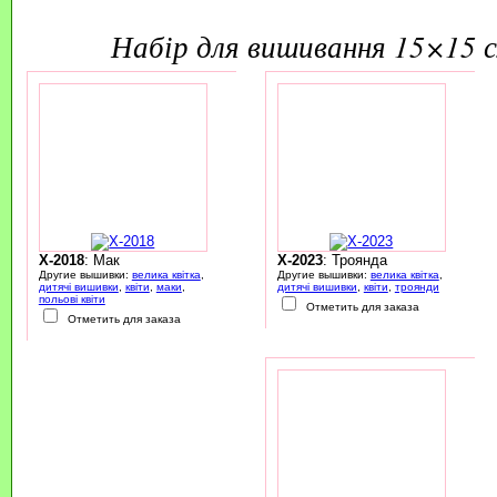
набір для вишивання 15×15 
X-2018
: Мак
X-2023
: Троянда
Другие вышивки:
велика квітка
,
Другие вышивки:
велика квітка
,
дитячі вишивки
,
квіти
,
маки
,
дитячі вишивки
,
квіти
,
троянди
польові квіти
Отметить для заказа
Отметить для заказа