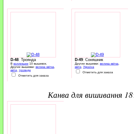
D-48
: Троянда
D-49
: Соняшник
В
коллекции
10 вышивок.
Другие вышивки:
велика квітка
,
Другие вышивки:
велика квітка
,
квіти
,
Україна
квіти
,
троянди
Отметить для заказа
Отметить для заказа
канва для вишивання 1