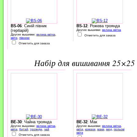
BS-06
: Синій півник
BS-12
: Рожева троянда
(гербарій)
Другие вышивки:
велика квітка
Другие вышивки:
велика квітка
,
Отметить для заказа
квіти
,
півники
Отметить для заказа
набір для вишивання 25×25 
BE-30
: Чайна троянда
BE-32
: Мак
Другие вышивки:
велика квітка
,
Другие вышивки:
велика квітка
,
квіти
,
Китай
,
троянди
,
чай
квіти
,
комахи
,
маки
,
мед
,
польові
квіти
Отметить для заказа