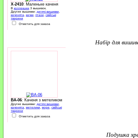
X-2410
: Маленьке каченя
В
коллекции
3 вышивок.
Другие вышивки:
дитячі вишивки
,
каченята
,
качки
,
птахи
,
свійські
тварини
Отметить для заказа
набір для виши
BA-06
: Каченя з метеликом
Другие вышивки:
дитячі вишивки
,
каченята
,
метелики
,
море
,
свійські
тварини
Отметить для заказа
подушка х