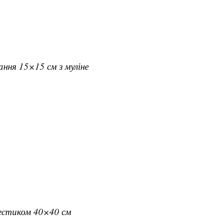
вання 15×15 см з муліне
рестиком 40×40 см