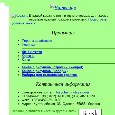
В вашей корзине нет ни одного товара. Для заказа
отметьте нужные позиции галочками.
Посмотреть
условия заказа
.
Продукция
Перелік за абеткою
Новинки
Літні сюжети
Картини
Квіти
Канва с рисунком (страмин Zweigart)
Канва с рисунком (наборы)
Наборы для вышивания крестом
Контактная информация
Электронная почта:
info@charivnytsya.com
Телефоны: +38 (0482) 39·10·30, (067) 48·11·229
Факс: +38 (0482) 39·10·30
Адрес: Кустанайская, 36, Одесса, 65085, Украина
Чарівниця является частью группы Brvsk: