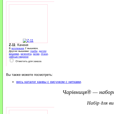
Z-11
: Каченя
В
коллекции
2 вышивок.
Другие вышивки:
гриби
,
дитячі
вишивки
,
каченята
,
качки
,
птахи
,
свійські тварини
Отметить для заказа
Вы также можете посмотреть:
весь каталог канвы с рисунком с нитками
.
Чарівниця® — набор
набір для 