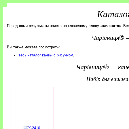
Каталог
Перед вами результаты поиска по ключевому слову «
каченята
». Вс
Чарівниця® —
Вы также можете посмотреть:
весь каталог канвы с рисунком
.
Чарівниця® — канв
набір для вишив