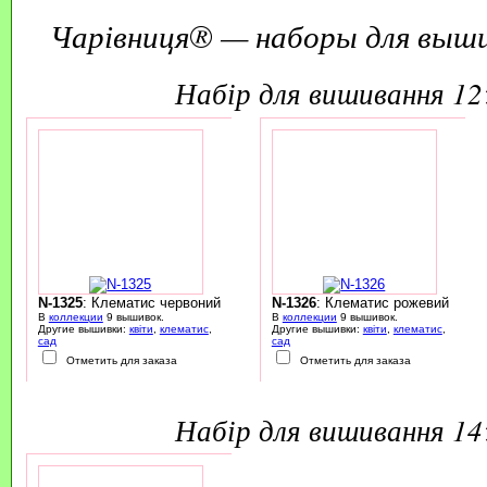
Чарівниця® — наборы для выш
набір для вишивання 1
N-1325
: Клематис червоний
N-1326
: Клематис рожевий
В
коллекции
9 вышивок.
В
коллекции
9 вышивок.
Другие вышивки:
квіти
,
клематис
,
Другие вышивки:
квіти
,
клематис
,
сад
сад
Отметить для заказа
Отметить для заказа
набір для вишивання 1