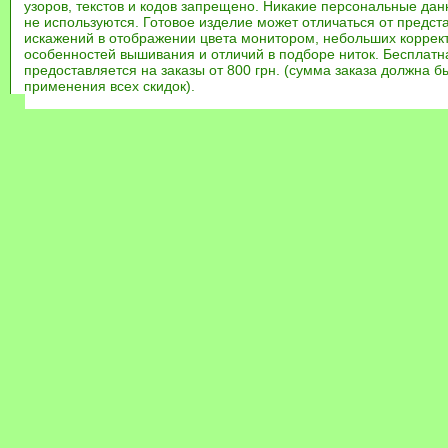
узоров, текстов и кодов запрещено. Никакие персональные дан
не используются. Готовое изделие может отличаться от предст
искажений в отображении цвета монитором, небольших коррек
особенностей вышивания и отличий в подборе ниток. Бесплат
предоставляется на заказы от 800 грн. (сумма заказа должна бы
применения всех скидок).