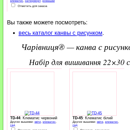
клематис
,
натюрморт
,
ромашки
Отметить для заказа
Вы также можете посмотреть:
весь каталог канвы с рисунком
.
Чарівниця® — канва с рисунк
набір для вишивання 22×30 
TD-44
: Клематис червоний
TD-45
: Клематис білий
Другие вышивки:
квіти
,
клематис
,
Другие вышивки:
квіти
,
клематис
,
сад
сад