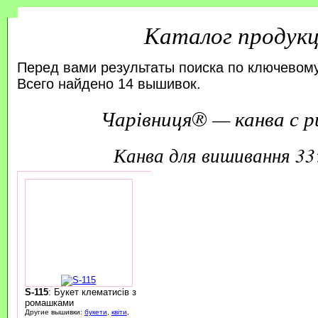
Каталог продук
Перед вами результаты поиска по ключевому
Всего найдено 14 вышивок.
Чарівниця® — канва с р
канва для вишивання 3
S-115
: Букет клематисів з
ромашками
Другие вышивки:
букети
,
квіти
,