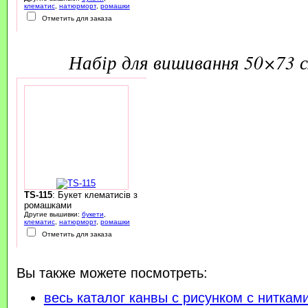
клематис
,
натюрморт
,
ромашки
Отметить для заказа
набір для вишивання 50×73 
TS-115
: Букет клематисів з
ромашками
Другие вышивки:
букети
,
клематис
,
натюрморт
,
ромашки
Отметить для заказа
Вы также можете посмотреть:
весь каталог канвы с рисунком с ниткам