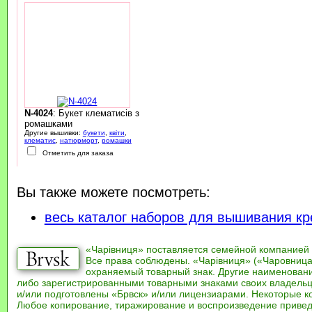
N-4024
: Букет клематисів з
ромашками
Другие вышивки:
букети
,
квіти
,
клематис
,
натюрморт
,
ромашки
Отметить для заказа
Вы также можете посмотреть:
весь каталог наборов для вышивания кр
«Чарівниця» поставляется семейной компанией
Все права соблюдены. «Чарівниця» («Чаровница
охраняемый товарный знак. Другие наименован
либо зарегистрированными товарными знаками своих владель
и/или подготовлены «Брвск» и/или лицензиарами. Некоторые к
Любое копирование, тиражирование и воспроизведение привед