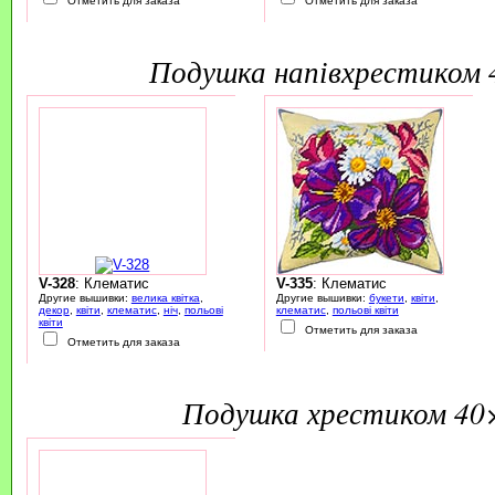
Отметить для заказа
Отметить для заказа
подушка напівхрестиком
V-328
: Клематис
V-335
: Клематис
Другие вышивки:
велика квітка
,
Другие вышивки:
букети
,
квіти
,
декор
,
квіти
,
клематис
,
ніч
,
польові
клематис
,
польові квіти
квіти
Отметить для заказа
Отметить для заказа
подушка хрестиком 40