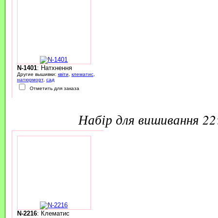
N-1401
: Натхнення
Другие вышивки:
квіти
,
клематис
,
натюрморт
,
сад
Отметить для заказа
набір для вишивання 2
N-2216
: Клематис