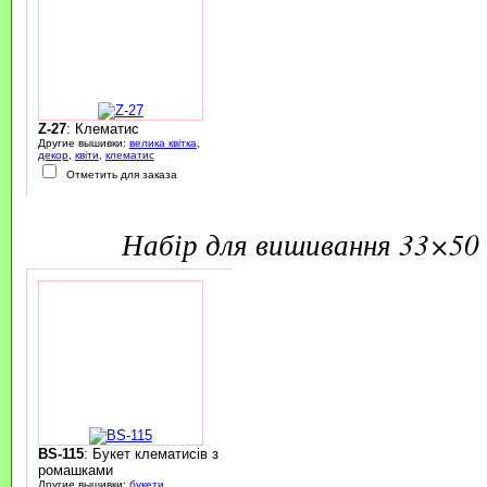
Z-27
: Клематис
Другие вышивки:
велика квітка
,
декор
,
квіти
,
клематис
Отметить для заказа
набір для вишивання 33×50 
BS-115
: Букет клематисів з
ромашками
Другие вышивки:
букети
,