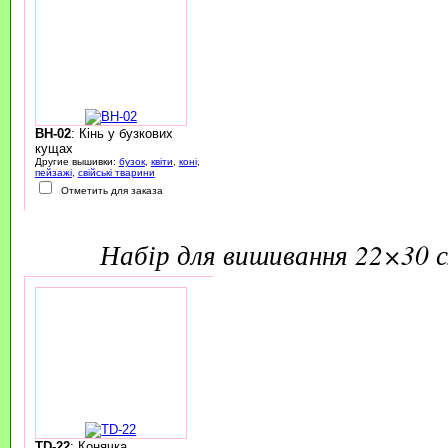
BH-02
: Кінь у бузкових
кущах
Другие вышивки:
бузок
,
квіти
,
коні
,
пейзажі
,
свійські тварини
Отметить для заказа
набір для вишивання 22×30 
TD-22
: Конячка