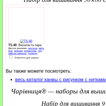
TS-40
: Вихиляста пара
Другие вышивки:
картини
,
квіти
,
коні
,
пейзажі
,
романтика
,
сад
,
свійські тварини
,
троянди
Отметить для заказа
Вы также можете посмотреть:
весь каталог канвы с рисунком с ниткам
Чарівниця® — наборы для выш
набір для вишивання 