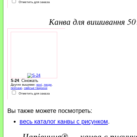
Отметить для заказа
канва для вишивання 5
S-24
: Сіножать
Другие вышивки:
коні
,
люди
,
пейзажі
,
свійські тварини
Отметить для заказа
Вы также можете посмотреть:
весь каталог канвы с рисунком
.
Чарівниця® — канва с рисунк