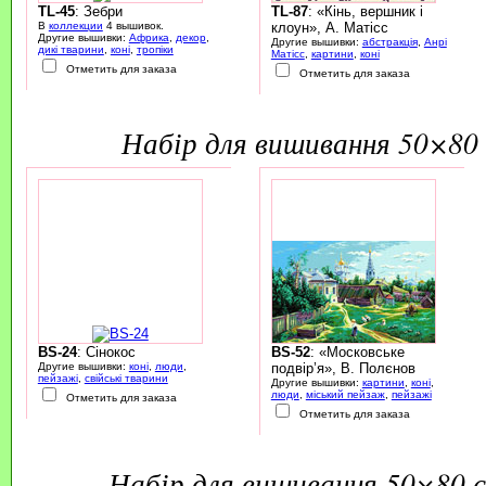
TL-45
: Зебри
TL-87
: «Кінь, вершник і
В
коллекции
4 вышивок.
клоун», А. Матісс
Другие вышивки:
Африка
,
декор
,
Другие вышивки:
абстракція
,
Анрі
дикі тварини
,
коні
,
тропіки
Матісс
,
картини
,
коні
Отметить для заказа
Отметить для заказа
набір для вишивання 50×80 
BS-24
: Сінокос
BS-52
: «Московське
Другие вышивки:
коні
,
люди
,
подвір’я», В. Полєнов
пейзажі
,
свійські тварини
Другие вышивки:
картини
,
коні
,
люди
,
міський пейзаж
,
пейзажі
Отметить для заказа
Отметить для заказа
набір для вишивання 50×80 