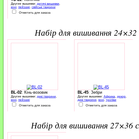
Другие вышивки:
дитячі вишивки
,
коні
,
пейзажі
,
свійські тварини
Отметить для заказа
набір для вишивання 24×32 
BL-02
: Кінь-возовик
BL-45
: Зебри
Другие вышивки:
дикі тварини
,
Другие вышивки:
Африка
,
декор
,
коні
,
пейзажі
дикі тварини
,
коні
,
тропіки
Отметить для заказа
Отметить для заказа
набір для вишивання 27×36 