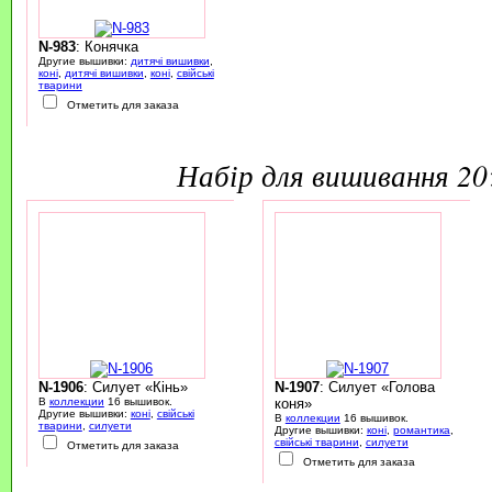
N-983
: Конячка
Другие вышивки:
дитячі вишивки
,
коні
,
дитячі вишивки
,
коні
,
свійські
тварини
Отметить для заказа
набір для вишивання 2
N-1906
: Силует «Кінь»
N-1907
: Силует «Голова
В
коллекции
16 вышивок.
коня»
Другие вышивки:
коні
,
свійські
В
коллекции
16 вышивок.
тварини
,
силуети
Другие вышивки:
коні
,
романтика
,
свійські тварини
,
силуети
Отметить для заказа
Отметить для заказа