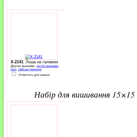
X-2141
: Лоша на галявині
Другие вышивки:
дитячі вишивки
,
коні
,
свійські тварини
Отметить для заказа
набір для вишивання 15×15 