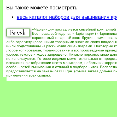
Вы также можете посмотреть:
весь каталог наборов для вышивания кр
«Чарівниця» поставляется семейной компанией
Все права соблюдены. «Чарівниця» («Чаровница
охраняемый товарный знак. Другие наименован
либо зарегистрированными товарными знаками своих владель
и/или подготовлены «Брвск» и/или лицензиарами. Некоторые к
Любое копирование, тиражирование и воспроизведение привед
узоров, текстов и кодов запрещено. Никакие персональные дан
не используются. Готовое изделие может отличаться от предст
искажений в отображении цвета монитором, небольших коррек
особенностей вышивания и отличий в подборе ниток. Бесплат
предоставляется на заказы от 800 грн. (сумма заказа должна бы
применения всех скидок).