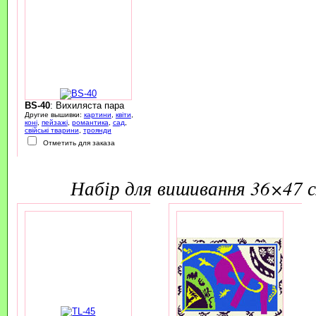
BS-40
: Вихиляста пара
Другие вышивки:
картини
,
квіти
,
коні
,
пейзажі
,
романтика
,
сад
,
свійські тварини
,
троянди
Отметить для заказа
набір для вишивання 36×47 