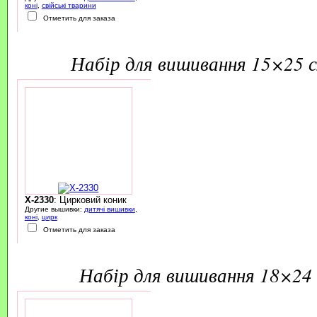
коні
,
свійські тварини
Отметить для заказа
набір для вишивання 15×25 
X-2330
: Цирковий коник
Другие вышивки:
дитячі вишивки
,
коні
,
цирк
Отметить для заказа
набір для вишивання 18×24 