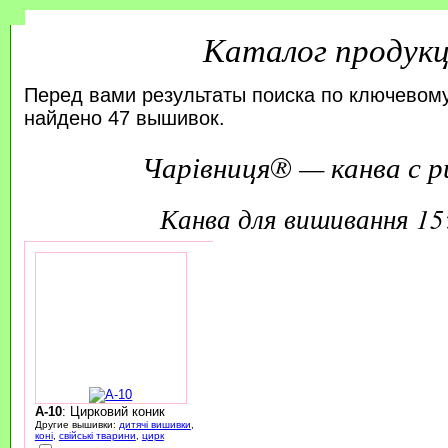
Каталог продук
Перед вами результаты поиска по ключевому
найдено 47 вышивок.
Чарівниця® — канва с р
канва для вишивання 1
A-10
: Цирковий коник
Другие вышивки:
дитячі вишивки
,
коні
,
свійські тварини
,
цирк