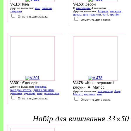
V-113
: Кінь
V-153
: Зебри
Другие вышивки:
коні
,
свійські
В
коллекции
4 вышивок.
тварини
Другие вышивки:
Африка
,
веселка
,
декор
,
дикі тварини
,
коні
,
тропіки
Отметить для заказа
Отметить для заказа
V-301
: Єдиноріг
V-478
: «Кінь, вершник і
Другие вышивки:
веселка
,
клоун», А. Матісс
вигадані істоти
,
дитячі вишивки
,
Другие вышивки:
абстракція
,
Анрі
дівчинка
,
єдиноріг
,
коні
,
романтика
Матісс
,
картини
,
коні
Отметить для заказа
Отметить для заказа
набір для вишивання 33×50 