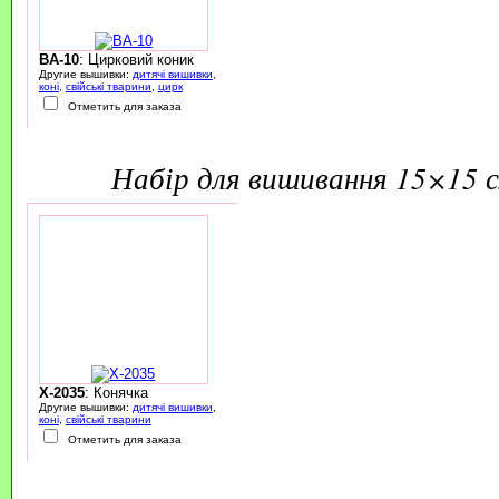
BA-10
: Цирковий коник
Другие вышивки:
дитячі вишивки
,
коні
,
свійські тварини
,
цирк
Отметить для заказа
набір для вишивання 15×15 
X-2035
: Конячка
Другие вышивки:
дитячі вишивки
,
коні
,
свійські тварини
Отметить для заказа