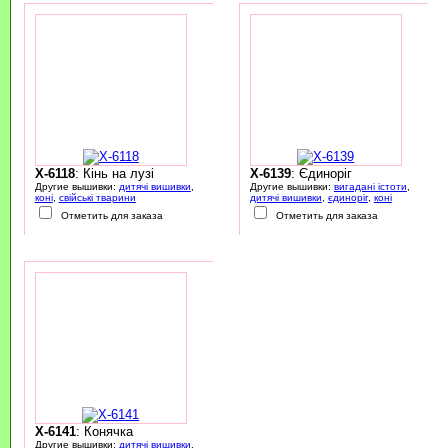
X-6118
: Кінь на лузі
X-6139
: Єдиноріг
Другие вышивки:
дитячі вишивки
,
Другие вышивки:
вигадані істоти
,
коні
,
свійські тварини
дитячі вишивки
,
єдиноріг
,
коні
Отметить для заказа
Отметить для заказа
X-6141
: Конячка
Другие вышивки:
дитячі вишивки
,