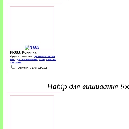
N-983
: Конячка
Другие вышивки:
дитячі вишивки
,
коні
,
дитячі вишивки
,
коні
,
свійські
тварини
Отметить для заказа
набір для вишивання 9