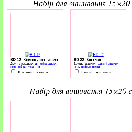
набір для вишивання 15×20 
BD-12
: Віслюк-джентльмен
BD-22
: Конячка
Другие вышивки:
дитячі вишивки
,
Другие вышивки:
дитячі вишивки
,
коні
,
свійські тварини
коні
,
свійські тварини
Отметить для заказа
Отметить для заказа
набір для вишивання 15×20 