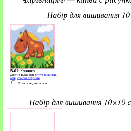
набір для вишивання 1
B-61
: Конячка
Другие вышивки:
дитячі вишивки
,
коні
,
свійські тварини
Отметить для заказа
набір для вишивання 10×10 