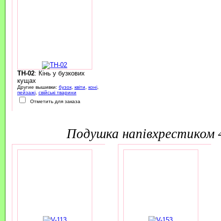
TH-02
: Кінь у бузкових
кущах
Другие вышивки:
бузок
,
квіти
,
коні
,
пейзажі
,
свійські тварини
Отметить для заказа
подушка напівхрестиком