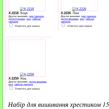
X-2218
: Коця
X-2226
: Поні
Другие вышивки:
дикі тварини
,
Другие вышивки:
дикі тварини
,
дитячі іграшки
,
коні
,
свійські
дитячі вишивки
,
коні
,
свійські
тварини
тварини
Отметить для заказа
Отметить для заказа
X-2259
: Кінь
Другие вышивки:
дитячі вишивки
,
коні
,
свійські тварини
Отметить для заказа
набір для вишивання хрестиком 