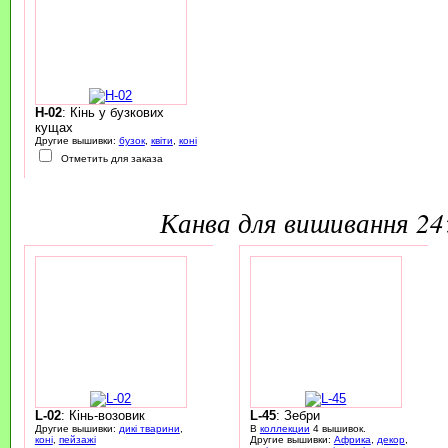
H-02
: Кінь у бузкових
кущах
Другие вышивки:
бузок
,
квіти
,
коні
Отметить для заказа
канва для вишивання 2
L-02
: Кінь-возовик
L-45
: Зебри
Другие вышивки:
дикі тварини
,
В
коллекции
4 вышивок.
коні
,
пейзажі
Другие вышивки:
Африка
,
декор
,