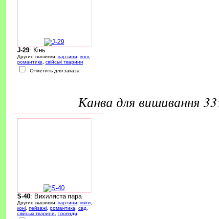
J-29
: Кінь
Другие вышивки:
картини
,
коні
,
романтика
,
свійські тварини
Отметить для заказа
канва для вишивання 3
S-40
: Вихиляста пара
Другие вышивки:
картини
,
квіти
,
коні
,
пейзажі
,
романтика
,
сад
,
свійські тварини
,
троянди