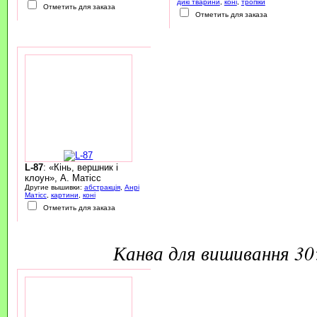
дикі тварини
,
коні
,
тропіки
Отметить для заказа
Отметить для заказа
L-87
: «Кінь, вершник і
клоун», А. Матісс
Другие вышивки:
абстракція
,
Анрі
Матісс
,
картини
,
коні
Отметить для заказа
канва для вишивання 3