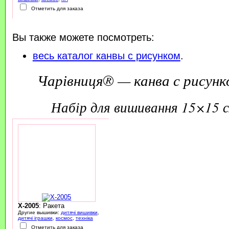
Отметить для заказа
Вы также можете посмотреть:
весь каталог канвы с рисунком
.
Чарівниця® — канва с рисунк
набір для вишивання 15×15 
X-2005
: Ракета
Другие вышивки:
дитячі вишивки
,
дитячі іграшки
,
космос
,
техніка
Отметить для заказа