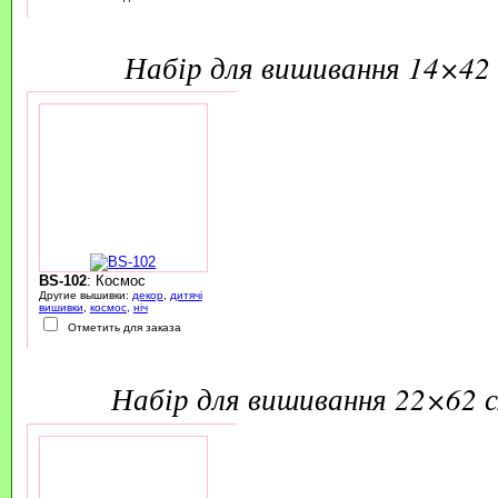
набір для вишивання 14×42 
BS-102
: Космос
Другие вышивки:
декор
,
дитячі
вишивки
,
космос
,
ніч
Отметить для заказа
набір для вишивання 22×62 