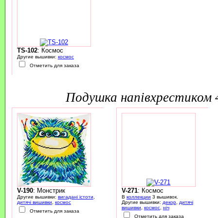
TS-102
: Космос
Другие вышивки:
космос
Отметить для заказа
подушка напівхрестиком
V-190
: Монстрик
V-271
: Космос
Другие вышивки:
вигадані істоти
,
В
коллекции
3 вышивок.
дитячі вишивки
,
космос
Другие вышивки:
декор
,
дитячі
вишивки
,
космос
,
ніч
Отметить для заказа
Отметить для заказа