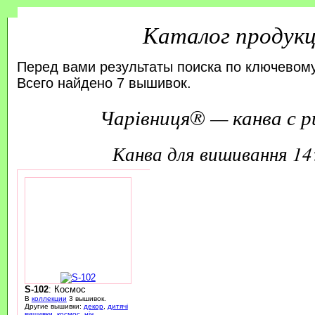
Каталог продук
Перед вами результаты поиска по ключевому
Всего найдено 7 вышивок.
Чарівниця® — канва с р
канва для вишивання 1
S-102
: Космос
В
коллекции
3 вышивок.
Другие вышивки:
декор
,
дитячі
вишивки
,
космос
,
ніч