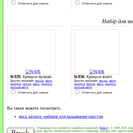
Отметить для заказа
Отметить для заказа
набір для 
N-935
: Крокуси бузкові
N-936
: Крокуси жовті
Другие вышивки:
весна
,
квіти
,
Другие вышивки:
весна
,
квіти
,
крокуси
,
весна
,
квіти
,
крокуси
,
крокуси
,
весна
,
квіти
,
крокуси
,
польові квіти
польові квіти
Отметить для заказа
Отметить для заказа
Вы также можете посмотреть:
весь каталог наборов для вышивания крестом
.
«Чарівниця» поставляется семейной компанией «
Брвск
». © 1998–2025 «Бр
знак. Другие наименования являются товарными знаками либо зарегистри