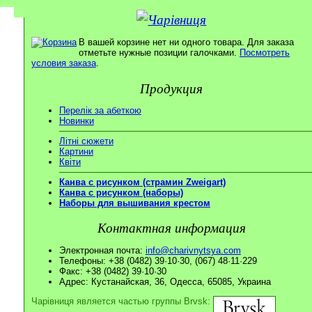
В вашей корзине нет ни одного товара. Для заказа
отметьте нужные позиции галочками.
Посмотреть
условия заказа
.
Продукция
Перелік за абеткою
Новинки
Літні сюжети
Картини
Квіти
Канва с рисунком (страмин Zweigart)
Канва с рисунком (наборы)
Наборы для вышивания крестом
Контактная информация
Электронная почта:
info@charivnytsya.com
Телефоны: +38 (0482) 39·10·30, (067) 48·11·229
Факс: +38 (0482) 39·10·30
Адрес: Кустанайская, 36, Одесса, 65085, Украина
Чарівниця является частью группы Brvsk: