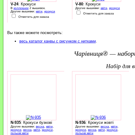
V-24
: Крокуси
V-80
: Крокуси
В
коллекции
2 вышивок.
Другие вышивки:
квіти
,
крокуси
Другие вышивки:
квіти
,
крокуси
Отметить для заказа
Отметить для заказа
Вы также можете посмотреть:
весь каталог канвы с рисунком с нитками
.
Чарівниця® — набор
набір для
N-935
: Крокуси бузкові
N-936
: Крокуси жовті
Другие вышивки:
весна
,
квіти
,
Другие вышивки:
весна
,
квіти
,
крокуси
,
весна
,
квіти
,
крокуси
,
крокуси
,
весна
,
квіти
,
крокуси
,
польові квіти
польові квіти