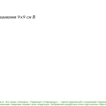
вишивання 9×9 см В
вск». Все права соблюдены. «Чарівниця» («Чаровница») — зарегистрированный и охраняемый товарны
рованными товарными знаками своих владельцев. Изображения разработаны и/или подготовлены «Брвск