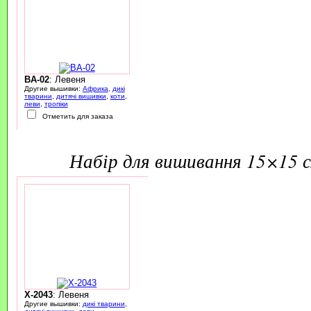
BA-02
: Левеня
Другие вышивки:
Африка
,
дикі
тварини
,
дитячі вишивки
,
коти
,
леви
,
тропіки
Отметить для заказа
набір для вишивання 15×15 
X-2043
: Левеня
Другие вышивки:
дикі тварини
,