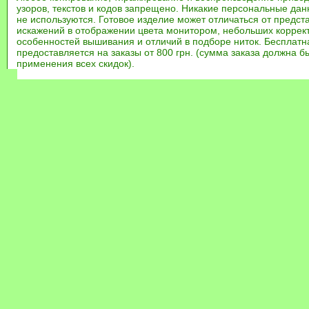
узоров, текстов и кодов запрещено. Никакие персональные дан
не используются. Готовое изделие может отличаться от предст
искажений в отображении цвета монитором, небольших коррек
особенностей вышивания и отличий в подборе ниток. Бесплат
предоставляется на заказы от 800 грн. (сумма заказа должна бы
применения всех скидок).