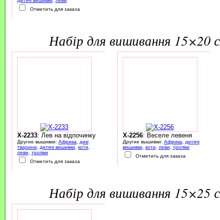
дитячі вишивки
,
леви
Отметить для заказа
набір для вишивання 15×20 
X-2233
: Лев на відпочинку
X-2256
: Веселе левеня
Другие вышивки:
Африка
,
дикі
Другие вышивки:
Африка
,
дитячі
тварини
,
дитячі вишивки
,
коти
,
вишивки
,
коти
,
леви
,
тропіки
леви
,
тропіки
Отметить для заказа
Отметить для заказа
набір для вишивання 15×25 