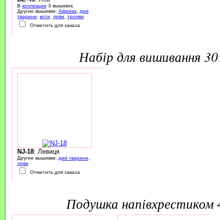
В
коллекции
3 вышивок.
Другие вышивки:
Африка
,
дикі
тварини
,
коти
,
леви
,
тропіки
Отметить для заказа
набір для вишивання 3
NJ-18
: Левиця
Другие вышивки:
дикі тварини
,
леви
Отметить для заказа
подушка напівхрестиком