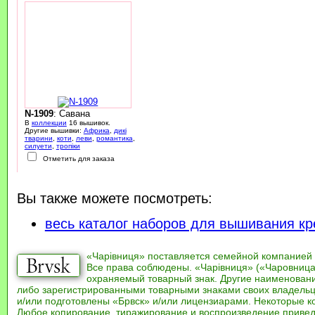
N-1909
: Савана
В
коллекции
16 вышивок.
Другие вышивки:
Африка
,
дикі
тварини
,
коти
,
леви
,
романтика
,
силуети
,
тропіки
Отметить для заказа
Вы также можете посмотреть:
весь каталог наборов для вышивания кр
«Чарівниця» поставляется семейной компанией
Все права соблюдены. «Чарівниця» («Чаровница
охраняемый товарный знак. Другие наименован
либо зарегистрированными товарными знаками своих владель
и/или подготовлены «Брвск» и/или лицензиарами. Некоторые к
Любое копирование, тиражирование и воспроизведение привед