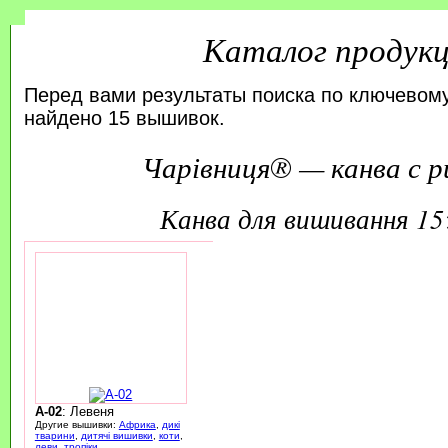
Каталог продук
Перед вами результаты поиска по ключевому
найдено 15 вышивок.
Чарівниця® — канва с р
канва для вишивання 1
A-02
: Левеня
Другие вышивки:
Африка
,
дикі
тварини
,
дитячі вишивки
,
коти
,
леви
,
тропіки