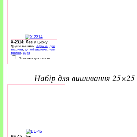
X-2314
: Лев у цирку
Другие вышивки:
Африка
,
дикі
тварини
,
дитячі вишивки
,
леви
,
тропіки
,
цирк
Отметить для заказа
набір для вишивання 25×25 
BE-45
: Лев