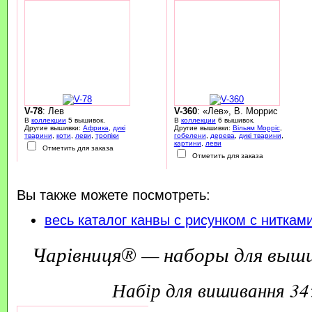
V-78
: Лев
V-360
: «Лев», В. Моррис
В
коллекции
5 вышивок.
В
коллекции
6 вышивок.
Другие вышивки:
Африка
,
дикі
Другие вышивки:
Вільям Морріс
,
тварини
,
коти
,
леви
,
тропіки
гобелени
,
дерева
,
дикі тварини
,
картини
,
леви
Отметить для заказа
Отметить для заказа
Вы также можете посмотреть:
весь каталог канвы с рисунком с ниткам
Чарівниця® — наборы для выш
набір для вишивання 3