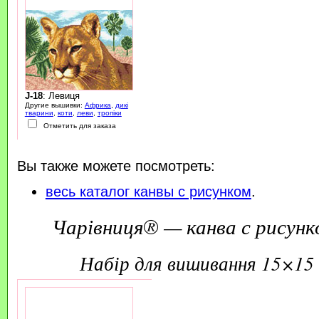
J-18
: Левиця
Другие вышивки:
Африка
,
дикі
тварини
,
коти
,
леви
,
тропіки
Отметить для заказа
Вы также можете посмотреть:
весь каталог канвы с рисунком
.
Чарівниця® — канва с рисунк
набір для вишивання 15×15 