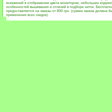
искажений в отображении цвета монитором, небольших коррек
особенностей вышивания и отличий в подборе ниток. Бесплат
предоставляется на заказы от 800 грн. (сумма заказа должна бы
применения всех скидок).