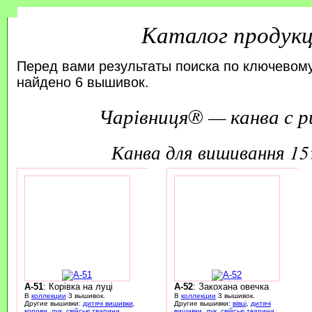
Каталог продук
Перед вами результаты поиска по ключевому
найдено 6 вышивок.
Чарівниця® — канва с р
канва для вишивання 1
A-51
: Корівка на луці
A-52
: Закохана овечка
В
коллекции
3 вышивок.
В
коллекции
3 вышивок.
Другие вышивки:
дитячі вишивки
,
Другие вышивки:
вівці
,
дитячі
корови
,
лук
,
свійські тварини
вишивки
,
лук
,
свійські тварини