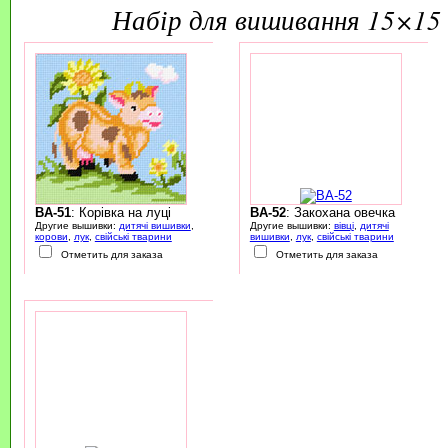
набір для вишивання 15×15 
BA-51
: Корівка на луці
BA-52
: Закохана овечка
Другие вышивки:
дитячі вишивки
,
Другие вышивки:
вівці
,
дитячі
корови
,
лук
,
свійські тварини
вишивки
,
лук
,
свійські тварини
Отметить для заказа
Отметить для заказа