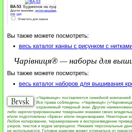
BA-53
: Будиночок на луці
Другие вышивки:
дитячі вишивки
,
лук
,
сад
Отметить для заказа
Вы также можете посмотреть:
весь каталог канвы с рисунком с ниткам
Чарівниця® — наборы для выш
Вы также можете посмотреть:
весь каталог наборов для вышивания кр
«Чарівниця» поставляется семейной компанией
Все права соблюдены. «Чарівниця» («Чаровница
охраняемый товарный знак. Другие наименован
либо зарегистрированными товарными знаками своих владель
и/или подготовлены «Брвск» и/или лицензиарами. Некоторые к
Любое копирование, тиражирование и воспроизведение привед
узоров, текстов и кодов запрещено. Никакие персональные дан
не используются. Готовое изделие может отличаться от предст