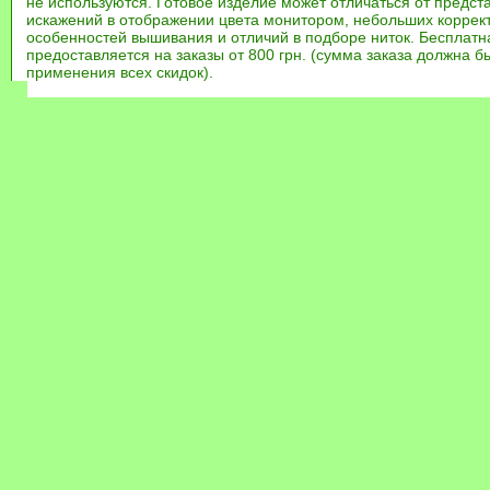
не используются. Готовое изделие может отличаться от предст
искажений в отображении цвета монитором, небольших коррек
особенностей вышивания и отличий в подборе ниток. Бесплат
предоставляется на заказы от 800 грн. (сумма заказа должна бы
применения всех скидок).