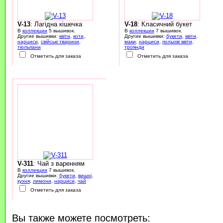
V-13
: Лагідна кішечка
V-18
: Класичний букет
В
коллекции
5 вышивок.
В
коллекции
7 вышивок.
Другие вышивки:
квіти
,
коти
,
Другие вышивки:
букети
,
квіти
,
нарциси
,
свійські тварини
,
маки
,
нарциси
,
польові квіти
,
тюльпани
троянди
Отметить для заказа
Отметить для заказа
V-311
: Чай з варенням
В
коллекции
7 вышивок.
Другие вышивки:
букети
,
вишні
,
кухня
,
лимони
,
нарциси
,
чай
Отметить для заказа
Вы также можете посмотреть: