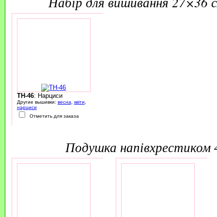
набір для вишивання 27×36 
TH-46
: Нарциси
Другие вышивки:
весна
,
квіти
,
нарциси
Отметить для заказа
подушка напівхрестиком