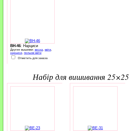
BH-46
: Нарциси
Другие вышивки:
весна
,
квіти
,
нарциси
,
польові квіти
Отметить для заказа
набір для вишивання 25×25 