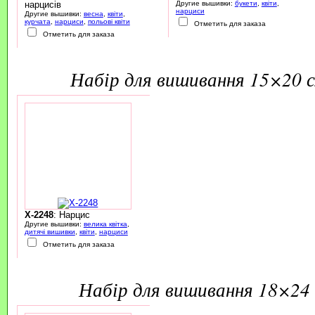
нарцисів
Другие вышивки:
букети
,
квіти
,
нарциси
Другие вышивки:
весна
,
квіти
,
курчата
,
нарциси
,
польові квіти
Отметить для заказа
Отметить для заказа
набір для вишивання 15×20 
X-2248
: Нарцис
Другие вышивки:
велика квітка
,
дитячі вишивки
,
квіти
,
нарциси
Отметить для заказа
набір для вишивання 18×24 