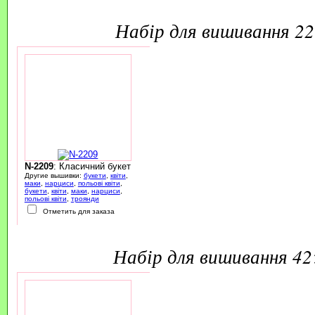
набір для вишивання 2
N-2209
: Класичний букет
Другие вышивки:
букети
,
квіти
,
маки
,
нарциси
,
польові квіти
,
букети
,
квіти
,
маки
,
нарциси
,
польові квіти
,
троянди
Отметить для заказа
набір для вишивання 4