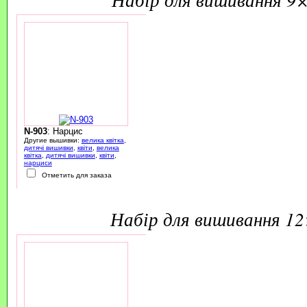
N-903
: Нарцис
Другие вышивки:
велика квітка
,
дитячі вишивки
,
квіти
,
велика
квітка
,
дитячі вишивки
,
квіти
,
нарциси
Отметить для заказа
набір для вишивання 1