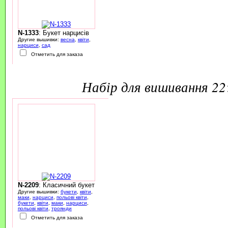
N-1333
: Букет нарцисів
Другие вышивки:
весна
,
квіти
,
нарциси
,
сад
Отметить для заказа
набір для вишивання 2
N-2209
: Класичний букет
Другие вышивки:
букети
,
квіти
,
маки
,
нарциси
,
польові квіти
,
букети
,
квіти
,
маки
,
нарциси
,
польові квіти
,
троянди
Отметить для заказа