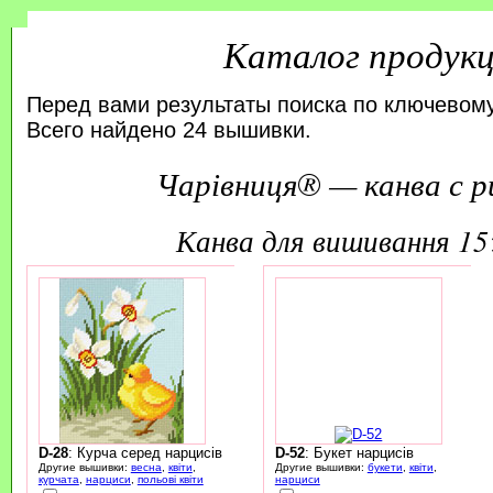
Каталог продук
Перед вами результаты поиска по ключевому
Всего найдено 24 вышивки.
Чарівниця® — канва с р
канва для вишивання 1
D-28
: Курча серед нарцисів
D-52
: Букет нарцисів
Другие вышивки:
весна
,
квіти
,
Другие вышивки:
букети
,
квіти
,
курчата
,
нарциси
,
польові квіти
нарциси