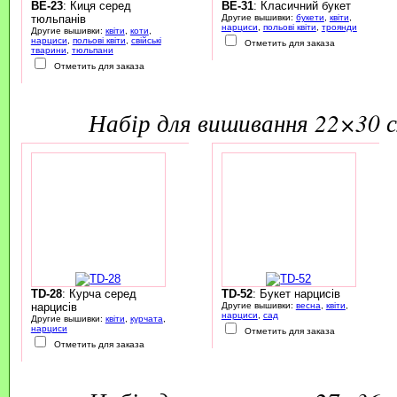
BE-23
: Киця серед
BE-31
: Класичний букет
тюльпанів
Другие вышивки:
букети
,
квіти
,
нарциси
,
польові квіти
,
троянди
Другие вышивки:
квіти
,
коти
,
нарциси
,
польові квіти
,
свійські
Отметить для заказа
тварини
,
тюльпани
Отметить для заказа
набір для вишивання 22×30 
TD-28
: Курча серед
TD-52
: Букет нарцисів
нарцисів
Другие вышивки:
весна
,
квіти
,
нарциси
,
сад
Другие вышивки:
квіти
,
курчата
,
нарциси
Отметить для заказа
Отметить для заказа