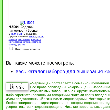
N-5004
: Садовий
натюрморт «Весна»
В
коллекции
3 вышивок.
Другие вышивки:
весна
,
квіти
,
комахи
,
метелики
,
нарциси
,
натюрморт
,
птахи
,
семплер
,
синиці
,
фіалки
Отметить для заказа
Вы также можете посмотреть:
весь каталог наборов для вышивания кр
«Чарівниця» поставляется семейной компанией
Все права соблюдены. «Чарівниця» («Чаровница
охраняемый товарный знак. Другие наименован
либо зарегистрированными товарными знаками своих владель
и/или подготовлены «Брвск» и/или лицензиарами. Некоторые к
Любое копирование, тиражирование и воспроизведение привед
узоров, текстов и кодов запрещено. Никакие персональные дан