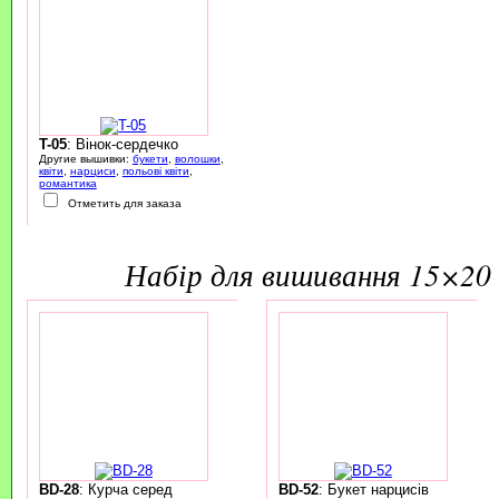
T-05
: Вінок-сердечко
Другие вышивки:
букети
,
волошки
,
квіти
,
нарциси
,
польові квіти
,
романтика
Отметить для заказа
набір для вишивання 15×20 
BD-28
: Курча серед
BD-52
: Букет нарцисів