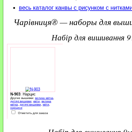
весь каталог канвы с рисунком с ниткам
Чарівниця® — наборы для выш
набір для вишивання 
N-903
: Нарцис
Другие вышивки:
велика квітка
,
дитячі вишивки
,
квіти
,
велика
квітка
,
дитячі вишивки
,
квіти
,
нарциси
Отметить для заказа
набір для вишивання 9