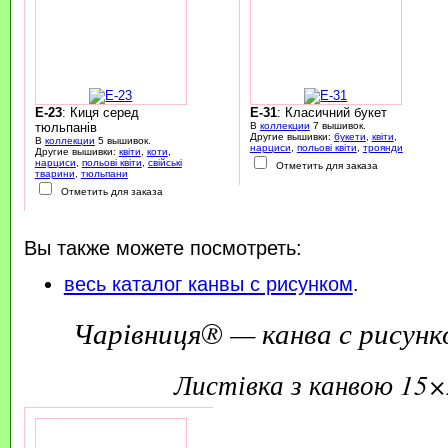
E-23
: Киця серед
E-31
: Класичний букет
тюльпанів
В
коллекции
7 вышивок.
Другие вышивки:
букети
,
квіти
,
В
коллекции
5 вышивок.
нарциси
,
польові квіти
,
троянди
Другие вышивки:
квіти
,
коти
,
нарциси
,
польові квіти
,
свійські
Отметить для заказа
тварини
,
тюльпани
Отметить для заказа
Вы также можете посмотреть:
весь каталог канвы с рисунком
.
Чарівниця® — канва с рисунк
листівка з канвою 15