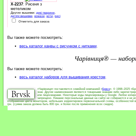
X-2237
: Рисеня з
метеликом
Другие вышивки:
дикі тварини
,
дитячі вишивки
,
комахи
,
коти
,
рисі
Отметить для заказа
Вы также можете посмотреть:
весь каталог канвы с рисунком с нитками
.
Чарівниця® — набор
Вы также можете посмотреть:
весь каталог наборов для вышивания крестом
.
«Чарівниця» поставляется семейной компанией «
Брвск
». © 1998–2025 «Бр
знак. Другие наименования являются товарными знаками либо зарегистри
или лицензиарами. Некоторые коды лицензированы у Google. Любое копиро
запрещено. Никакие персональные данные на сайте не собираются и не ис
отображении цвета монитором, небольших корректировок первоначальной схемы, особенностей в
грн. (сумма заказа должна быть 800 грн. и более после применения всех скидок).