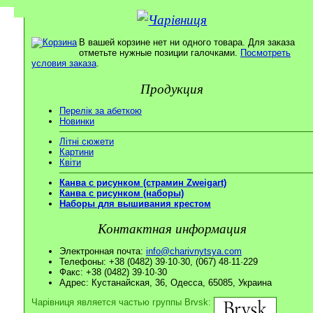
В вашей корзине нет ни одного товара. Для заказа
отметьте нужные позиции галочками.
Посмотреть
условия заказа
.
Продукция
Перелік за абеткою
Новинки
Літні сюжети
Картини
Квіти
Канва с рисунком (страмин Zweigart)
Канва с рисунком (наборы)
Наборы для вышивания крестом
Контактная информация
Электронная почта:
info@charivnytsya.com
Телефоны: +38 (0482) 39·10·30, (067) 48·11·229
Факс: +38 (0482) 39·10·30
Адрес: Кустанайская, 36, Одесса, 65085, Украина
Чарівниця является частью группы Brvsk: