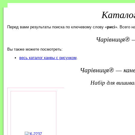
Каталог
Перед вами результаты поиска по ключевому слову «
рисі
». Всего н
Чарівниця® —
Вы также можете посмотреть:
весь каталог канвы с рисунком
.
Чарівниця® — канв
набір для вишив