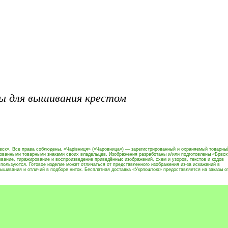
ы для вышивания крестом
вск». Все права соблюдены. «Чарівниця» («Чаровница») — зарегистрированный и охраняемый товарны
рованными товарными знаками своих владельцев. Изображения разработаны и/или подготовлены «Брвск
вание, тиражирование и воспроизведение приведённых изображений, схем и узоров, текстов и кодов
пользуются. Готовое изделие может отличаться от представленного изображения из-за искажений в
ышивания и отличий в подборе ниток. Бесплатная доставка «Укрпоштою» предоставляется на заказы о