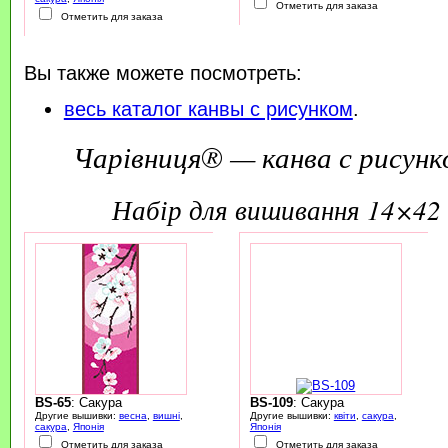
Отметить для заказа
Отметить для заказа
Вы также можете посмотреть:
весь каталог канвы с рисунком
.
Чарівниця® — канва с рисунк
набір для вишивання 14×42 
BS-65
: Сакура
BS-109
: Сакура
Другие вышивки:
весна
,
вишні
,
Другие вышивки:
квіти
,
сакура
,
сакура
,
Японія
Японія
Отметить для заказа
Отметить для заказа