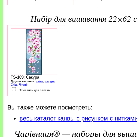
набір для вишивання 22×62 
TS-109
: Сакура
Другие вышивки:
квіти
,
сакура
,
Схід
,
Японія
Отметить для заказа
Вы также можете посмотреть:
весь каталог канвы с рисунком с ниткам
Чарівниця® — наборы для выш