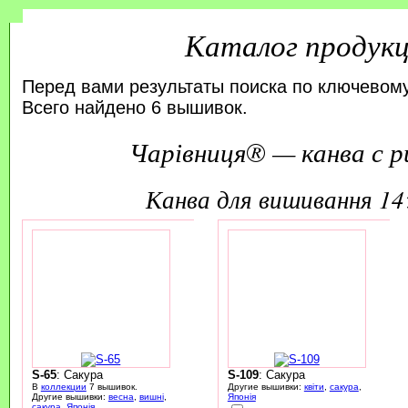
Каталог продук
Перед вами результаты поиска по ключевому
Всего найдено 6 вышивок.
Чарівниця® — канва с р
канва для вишивання 1
S-65
: Сакура
S-109
: Сакура
В
коллекции
7 вышивок.
Другие вышивки:
квіти
,
сакура
,
Другие вышивки:
весна
,
вишні
,
Японія
сакура
,
Японія