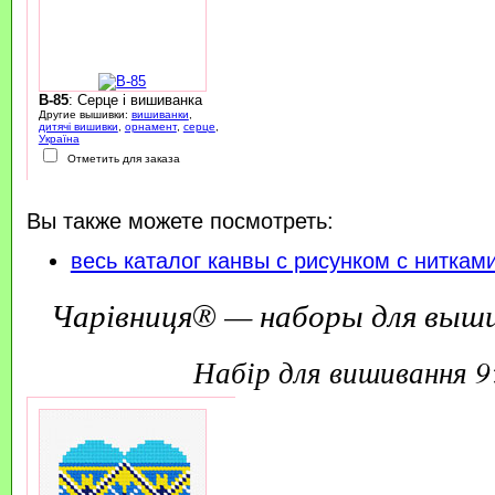
B-85
: Серце і вишиванка
Другие вышивки:
вишиванки
,
дитячі вишивки
,
орнамент
,
серце
,
Україна
Отметить для заказа
Вы также можете посмотреть:
весь каталог канвы с рисунком с ниткам
Чарівниця® — наборы для выш
набір для вишивання 