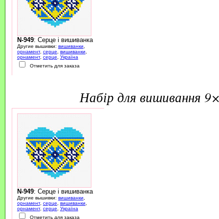
N-949
: Серце і вишиванка
Другие вышивки:
вишиванки
,
орнамент
,
серце
,
вишиванки
,
орнамент
,
серце
,
Україна
Отметить для заказа
набір для вишивання 9
N-949
: Серце і вишиванка
Другие вышивки:
вишиванки
,
орнамент
,
серце
,
вишиванки
,
орнамент
,
серце
,
Україна
Отметить для заказа