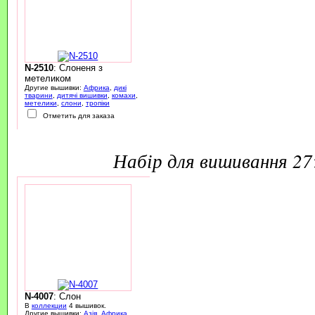
N-2510
: Слоненя з
метеликом
Другие вышивки:
Африка
,
дикі
тварини
,
дитячі вишивки
,
комахи
,
метелики
,
слони
,
тропіки
Отметить для заказа
набір для вишивання 2
N-4007
: Слон
В
коллекции
4 вышивок.
Другие вышивки:
Азія
,
Африка
,