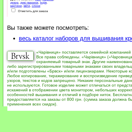
декор
,
дикі тварини
,
Індія
,
картини
,
квіти
,
слони
Отметить для заказа
Вы также можете посмотреть:
весь каталог наборов для вышивания кр
«Чарівниця» поставляется семейной компанией
Все права соблюдены. «Чарівниця» («Чаровница
охраняемый товарный знак. Другие наименован
либо зарегистрированными товарными знаками своих владель
и/или подготовлены «Брвск» и/или лицензиарами. Некоторые к
Любое копирование, тиражирование и воспроизведение привед
узоров, текстов и кодов запрещено. Никакие персональные дан
не используются. Готовое изделие может отличаться от предст
искажений в отображении цвета монитором, небольших коррек
особенностей вышивания и отличий в подборе ниток. Бесплат
предоставляется на заказы от 800 грн. (сумма заказа должна бы
применения всех скидок).