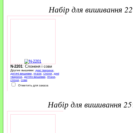
набір для вишивання 2
N-2201
: Слоненя і сови
Другие вышивки:
дикі тварини
,
дитячі вишивки
,
птахи
,
слони
,
дикі
тварини
,
дитячі вишивки
,
птахи
,
слони
,
сови
Отметить для заказа
набір для вишивання 2