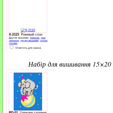
X-2115
: Рожевий слон
Другие вышивки:
Африка
,
дикі
тварини
,
дитячі вишивки
,
слони
,
тропіки
Отметить для заказа
набір для вишивання 15×20 
BD-01
: Циркове слоненя