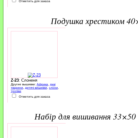
Отметить для заказа
подушка хрестиком 40
Z-23
: Слоненя
Другие вышивки:
Африка
,
дикі
тварини
,
дитячі вишивки
,
слони
,
тропіки
Отметить для заказа
набір для вишивання 33×50 