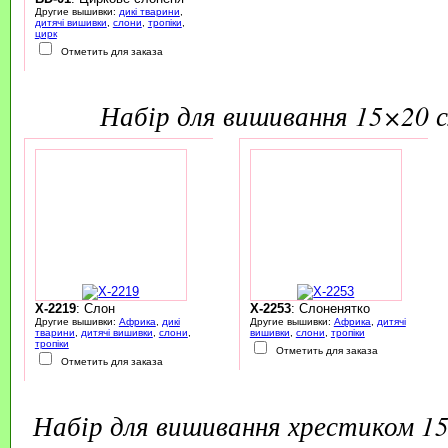
Другие вышивки:
дикі тварини
,
дитячі вишивки
,
слони
,
тропіки
,
цирк
Отметить для заказа
набір для вишивання 15×20 
X-2219
: Слон
X-2253
: Слоненятко
Другие вышивки:
Африка
,
дикі
Другие вышивки:
Африка
,
дитячі
тварини
,
дитячі вишивки
,
слони
,
вишивки
,
слони
,
тропіки
тропіки
Отметить для заказа
Отметить для заказа
набір для вишивання хрестиком 