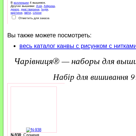
В
коллекции
4 вышивок.
Другие вышивки:
Азія
,
Африка
,
декор
,
дикі тварини
,
Індія
,
картини
,
квіти
,
слони
Отметить для заказа
Вы также можете посмотреть:
весь каталог канвы с рисунком с ниткам
Чарівниця® — наборы для выш
набір для вишивання 
N-938
: Слоненя