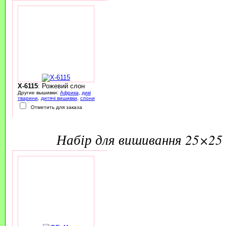
X-6115
: Рожевий слон
Другие вышивки:
Африка
,
дикі
тварини
,
дитячі вишивки
,
слони
Отметить для заказа
набір для вишивання 25×25 