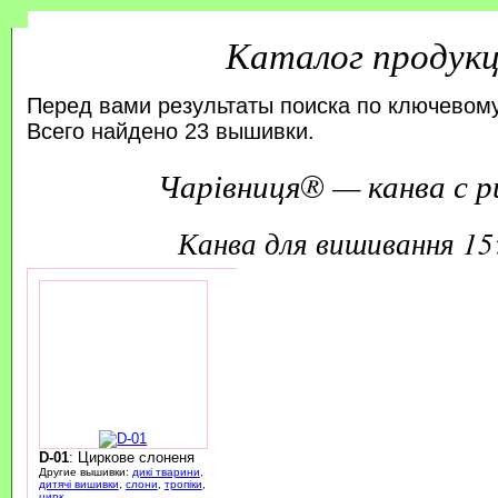
Каталог продук
Перед вами результаты поиска по ключевому
Всего найдено 23 вышивки.
Чарівниця® — канва с р
канва для вишивання 1
D-01
: Циркове слоненя
Другие вышивки:
дикі тварини
,
дитячі вишивки
,
слони
,
тропіки
,
цирк