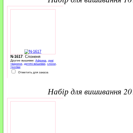
N-1617
: Слоненя
Другие вышивки:
Африка
,
дикі
тварини
,
дитячі вишивки
,
слони
,
тропіки
Отметить для заказа
набір для вишивання 2