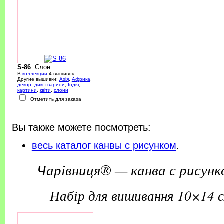
S-86
: Слон
В
коллекции
4 вышивок.
Другие вышивки:
Азія
,
Африка
,
декор
,
дикі тварини
,
Індія
,
картини
,
квіти
,
слони
Отметить для заказа
Вы также можете посмотреть:
весь каталог канвы с рисунком
.
Чарівниця® — канва с рисунк
набір для вишивання 10×14 