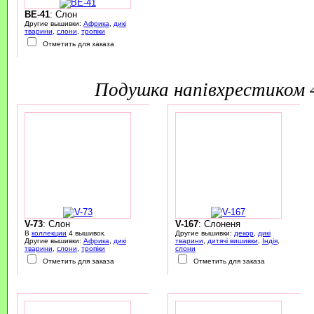
BE-41
: Слон
Другие вышивки:
Африка
,
дикі
тварини
,
слони
,
тропіки
Отметить для заказа
подушка напівхрестиком
V-73
: Слон
V-167
: Слоненя
В
коллекции
4 вышивок.
Другие вышивки:
декор
,
дикі
Другие вышивки:
Африка
,
дикі
тварини
,
дитячі вишивки
,
Індія
,
тварини
,
слони
,
тропіки
слони
Отметить для заказа
Отметить для заказа