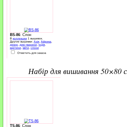
BS-86
: Слон
В
коллекции
1 вышивок.
Другие вышивки:
Азія
,
Африка
,
декор
,
дикі тварини
,
Індія
,
картини
,
квіти
,
слони
Отметить для заказа
набір для вишивання 50×80 
TS-86
: Слон