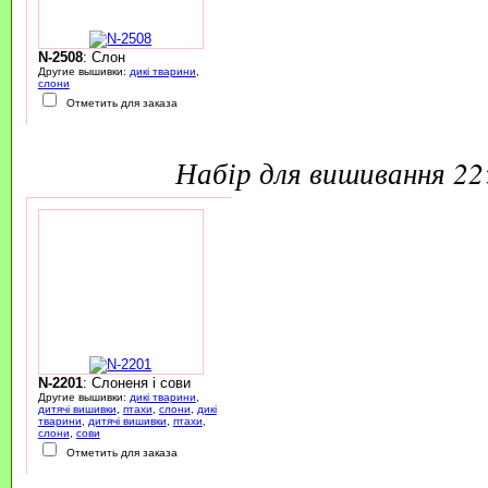
N-2508
: Слон
Другие вышивки:
дикі тварини
,
слони
Отметить для заказа
набір для вишивання 2
N-2201
: Слоненя і сови
Другие вышивки:
дикі тварини
,
дитячі вишивки
,
птахи
,
слони
,
дикі
тварини
,
дитячі вишивки
,
птахи
,
слони
,
сови
Отметить для заказа