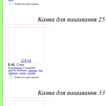
Отметить для заказа
канва для вишивання 2
E-41
: Слон
В
коллекции
4 вышивок.
Другие вышивки:
Африка
,
дикі
тварини
,
слони
,
тропіки
Отметить для заказа
канва для вишивання 3