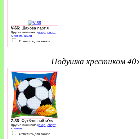
V-66
: Шахова партія
Другие вышивки:
декор
,
спорт
,
хлопчик
,
шахи
Отметить для заказа
подушка хрестиком 40
Z-36
: Футбольний м’яч
Другие вышивки:
декор
,
спорт
,
хлопчик
Отметить для заказа