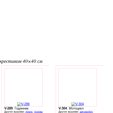
вхрестиком 40×40 см
V-289
: Годинник
V-304
: Мотоцикл
Другие вышивки:
декор
,
техніка
Другие вышивки:
автомобілі
,