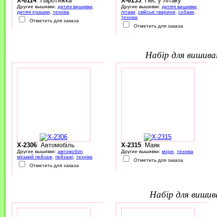
X-6114
: Паротяжка
X-6135
: Пес у літаку
Другие вышивки:
дитячі вишивки
,
Другие вышивки:
дитячі вишивки
,
дитячі іграшки
,
техніка
літаки
,
свійські тварини
,
собаки
,
техніка
Отметить для заказа
Отметить для заказа
набір для вишив
X-2306
: Автомобіль
X-2315
: Маяк
Другие вышивки:
автомобілі
,
Другие вышивки:
море
,
техніка
міський пейзаж
,
пейзажі
,
техніка
Отметить для заказа
Отметить для заказа
набір для виши