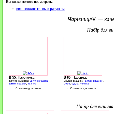
Вы также можете посмотреть:
весь каталог канвы с рисунком
.
Чарівниця® — канв
набір для 
B-55
: Паротяжка
B-60
: Пароплав
Другие вышивки:
дитячі вишивки
,
Другие вышивки:
дитячі вишивки
,
дитячі іграшки
,
техніка
море
,
судна
,
техніка
Отметить для заказа
Отметить для заказа
набір для вишив