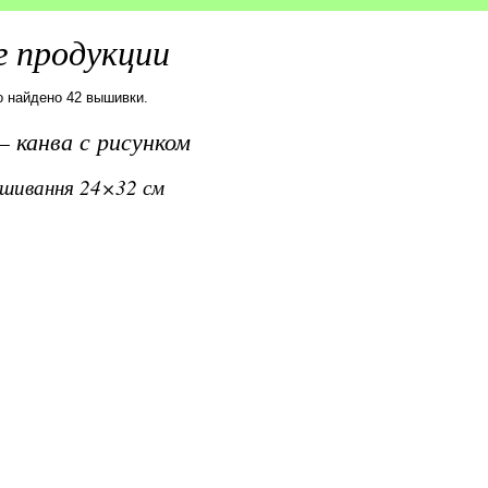
 продукции
о найдено 42 вышивки.
 канва с рисунком
вишивання 24×32 см