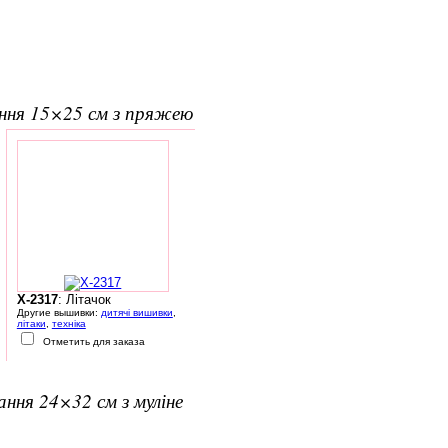
ання 15×25 см з пряжею
X-2317
: Літачок
Другие вышивки:
дитячі вишивки
,
літаки
,
техніка
Отметить для заказа
вання 24×32 см з муліне