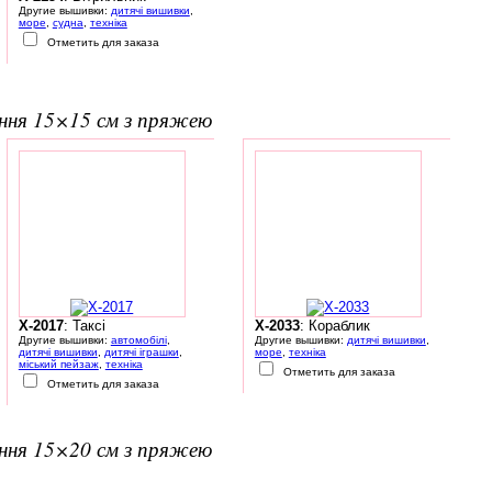
Другие вышивки:
дитячі вишивки
,
море
,
судна
,
техніка
Отметить для заказа
ання 15×15 см з пряжею
X-2017
: Таксі
X-2033
: Кораблик
Другие вышивки:
автомобілі
,
Другие вышивки:
дитячі вишивки
,
дитячі вишивки
,
дитячі іграшки
,
море
,
техніка
міський пейзаж
,
техніка
Отметить для заказа
Отметить для заказа
ання 15×20 см з пряжею