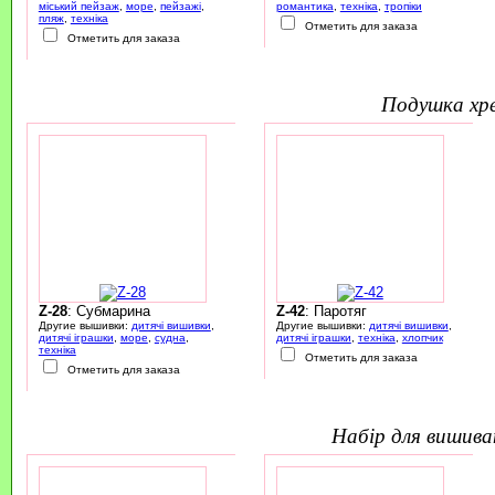
міський пейзаж
,
море
,
пейзажі
,
романтика
,
техніка
,
тропіки
пляж
,
техніка
Отметить для заказа
Отметить для заказа
подушка х
Z-28
: Субмарина
Z-42
: Паротяг
Другие вышивки:
дитячі вишивки
,
Другие вышивки:
дитячі вишивки
,
дитячі іграшки
,
море
,
судна
,
дитячі іграшки
,
техніка
,
хлопчик
техніка
Отметить для заказа
Отметить для заказа
набір для вишив