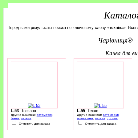
Каталог
Перед вами результаты поиска по ключевому слову «
техніка
». Всег
Чарівниця® —
канва для 
L-53
: Тоскана
L-55
: Техас
Другие вышивки:
автомобілі
,
Другие вышивки:
автомобілі
,
Італія
,
техніка
романтика
,
техніка
,
тропіки
Отметить для заказа
Отметить для заказа