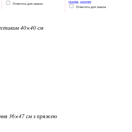
техніка
,
хлопчик
Отметить для заказа
Отметить для заказа
рестиком 40×40 см
ання 36×47 см з пряжею