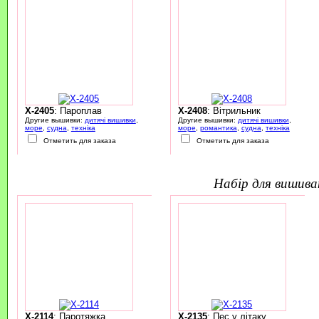
X-2405
: Пароплав
X-2408
: Вітрильник
Другие вышивки:
дитячі вишивки
,
Другие вышивки:
дитячі вишивки
,
море
,
судна
,
техніка
море
,
романтика
,
судна
,
техніка
Отметить для заказа
Отметить для заказа
набір для вишив
X-2114
: Паротяжка
X-2135
: Пес у літаку