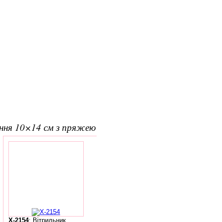
ання 10×14 см з пряжею
X-2154
: Вітрильник