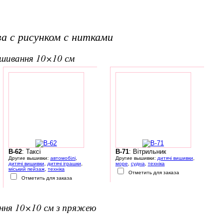
а с рисунком с нитками
вишивання 10×10 см
B-62
: Таксі
B-71
: Вітрильник
Другие вышивки:
автомобілі
,
Другие вышивки:
дитячі вишивки
,
дитячі вишивки
,
дитячі іграшки
,
море
,
судна
,
техніка
міський пейзаж
,
техніка
Отметить для заказа
Отметить для заказа
ання 10×10 см з пряжею