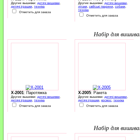
Другие вышивки:
дитячі вишивки
,
Другие вышивки:
дитячі вишивки
,
дитячі іграшки
,
техніка
літаки
,
свійські тварини
,
собаки
,
техніка
Отметить для заказа
Отметить для заказа
набір для вишив
X-2001
: Паротяжка
X-2005
: Ракета
Другие вышивки:
дитячі вишивки
,
Другие вышивки:
дитячі вишивки
,
дитячі іграшки
,
техніка
дитячі іграшки
,
космос
,
техніка
Отметить для заказа
Отметить для заказа
набір для вишив