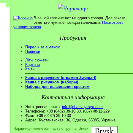
В вашей корзине нет ни одного товара. Для заказа
отметьте нужные позиции галочками.
Посмотреть
условия заказа
.
Продукция
Перелік за абеткою
Новинки
Літні сюжети
Картини
Квіти
Канва с рисунком (страмин Zweigart)
Канва с рисунком (наборы)
Наборы для вышивания крестом
Контактная информация
Электронная почта:
info@charivnytsya.com
Телефоны: +38 (0482) 39·10·30, (067) 48·11·229
Факс: +38 (0482) 39·10·30
Адрес: Кустанайская, 36, Одесса, 65085, Украина
Чарівниця является частью группы Brvsk: