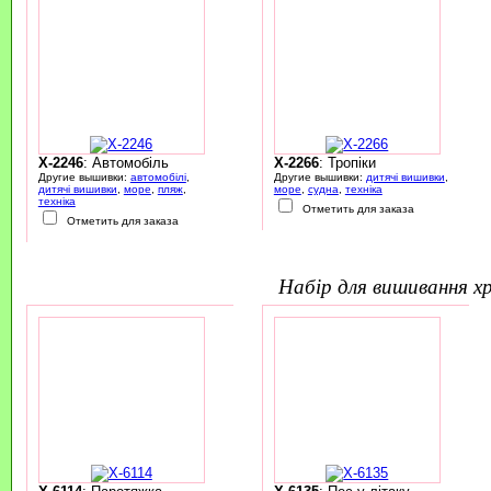
X-2246
: Автомобіль
X-2266
: Тропіки
Другие вышивки:
автомобілі
,
Другие вышивки:
дитячі вишивки
,
дитячі вишивки
,
море
,
пляж
,
море
,
судна
,
техніка
техніка
Отметить для заказа
Отметить для заказа
набір для вишивання 