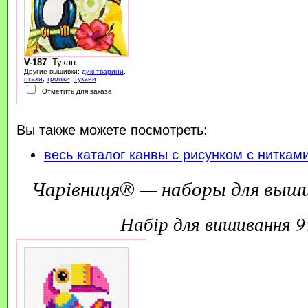
V-187
: Тукан
Другие вышивки:
дикі тварини
,
птахи
,
тропіки
,
тукани
Отметить для заказа
Вы также можете посмотреть:
весь каталог канвы с рисунком с ниткам
Чарівниця® — наборы для выш
набір для вишивання 