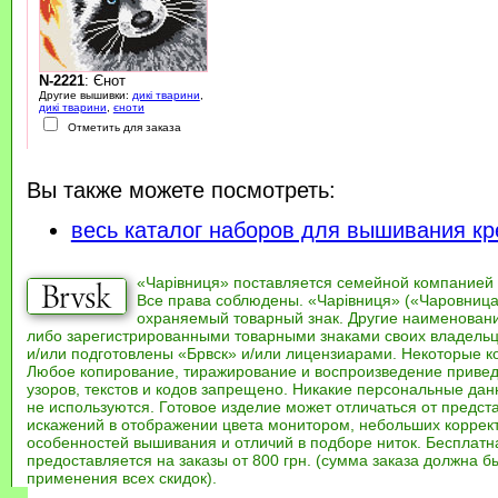
N-2221
: Єнот
Другие вышивки:
дикі тварини
,
дикі тварини
,
єноти
Отметить для заказа
Вы также можете посмотреть:
весь каталог наборов для вышивания кр
«Чарівниця» поставляется семейной компанией
Все права соблюдены. «Чарівниця» («Чаровница
охраняемый товарный знак. Другие наименован
либо зарегистрированными товарными знаками своих владель
и/или подготовлены «Брвск» и/или лицензиарами. Некоторые к
Любое копирование, тиражирование и воспроизведение привед
узоров, текстов и кодов запрещено. Никакие персональные дан
не используются. Готовое изделие может отличаться от предст
искажений в отображении цвета монитором, небольших коррек
особенностей вышивания и отличий в подборе ниток. Бесплат
предоставляется на заказы от 800 грн. (сумма заказа должна бы
применения всех скидок).