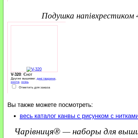
подушка напівхрестиком
V-320
: Єнот
Другие вышивки:
дикі тварини
,
єноти
,
осінь
Отметить для заказа
Вы также можете посмотреть:
весь каталог канвы с рисунком с ниткам
Чарівниця® — наборы для выш