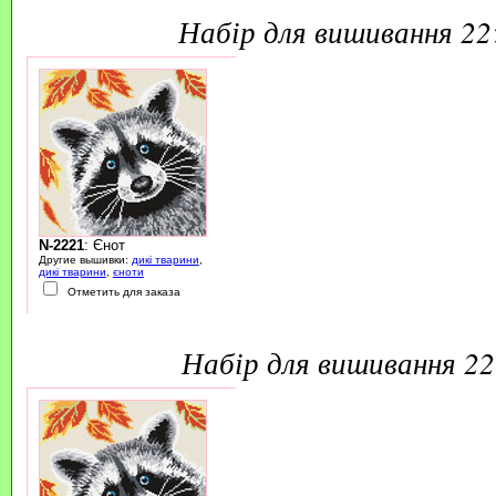
набір для вишивання 2
N-2221
: Єнот
Другие вышивки:
дикі тварини
,
дикі тварини
,
єноти
Отметить для заказа
набір для вишивання 2