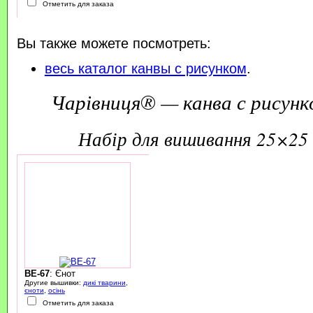
Отметить для заказа
Вы также можете посмотреть:
весь каталог канвы с рисунком
.
Чарівниця® — канва с рисунк
набір для вишивання 25×25 
BE-67
: Єнот
Другие вышивки:
дикі тварини
,
єноти
,
осінь
Отметить для заказа