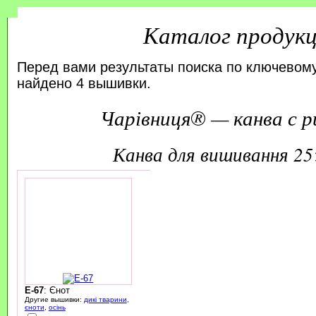
Каталог продук
Перед вами результаты поиска по ключевому
найдено 4 вышивки.
Чарівниця® — канва с р
канва для вишивання 2
E-67
: Єнот
Другие вышивки:
дикі тварини
,
єноти
,
осінь