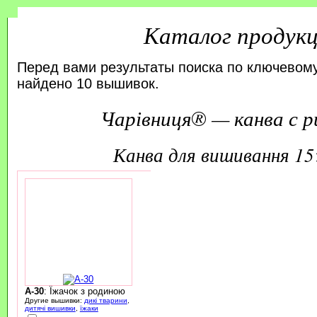
Каталог продук
Перед вами результаты поиска по ключевому
найдено 10 вышивок.
Чарівниця® — канва с р
канва для вишивання 1
A-30
: Їжачок з родиною
Другие вышивки:
дикі тварини
,
дитячі вишивки
,
їжаки