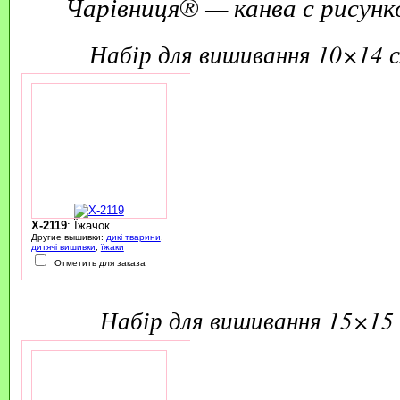
Чарівниця® — канва с рисунк
набір для вишивання 10×14 
X-2119
: Їжачок
Другие вышивки:
дикі тварини
,
дитячі вишивки
,
їжаки
Отметить для заказа
набір для вишивання 15×15 