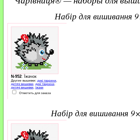
набір для вишивання 
N-952
: Їжачок
Другие вышивки:
дикі тварини
,
дитячі вишивки
,
дикі тварини
,
дитячі вишивки
,
їжаки
Отметить для заказа
набір для вишивання 9