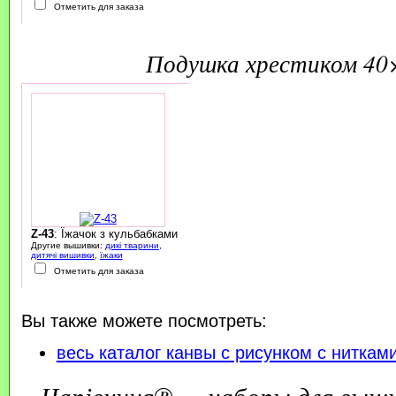
Отметить для заказа
подушка хрестиком 40
Z-43
: Їжачок з кульбабками
Другие вышивки:
дикі тварини
,
дитячі вишивки
,
їжаки
Отметить для заказа
Вы также можете посмотреть:
весь каталог канвы с рисунком с ниткам
Чарівниця® — наборы для выш