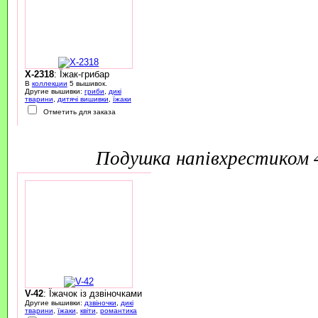
X-2318
: Їжак-грибар
В
коллекции
5 вышивок.
Другие вышивки:
гриби
,
дикі
тварини
,
дитячі вишивки
,
їжаки
Отметить для заказа
подушка напівхрестиком
V-42
: Їжачок із дзвіночками
Другие вышивки:
дзвіночки
,
дикі
тварини
,
їжаки
,
квіти
,
романтика