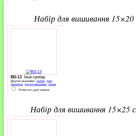
набір для вишивання 15×20 
BD-13
: Їжак-грибар
Другие вышивки:
гриби
,
дикі
тварини
,
дитячі вишивки
,
їжаки
Отметить для заказа
набір для вишивання 15×25 