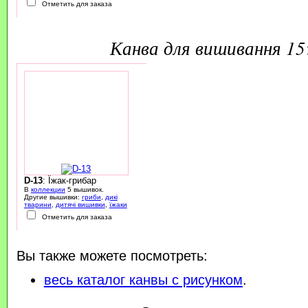
Отметить для заказа
канва для вишивання 1
D-13
: Їжак-грибар
В
коллекции
5 вышивок.
Другие вышивки:
гриби
,
дикі
тварини
,
дитячі вишивки
,
їжаки
Отметить для заказа
Вы также можете посмотреть:
весь каталог канвы с рисунком
.