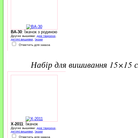
BA-30
: Їжачок з родиною
Другие вышивки:
дикі тварини
,
дитячі вишивки
,
їжаки
Отметить для заказа
набір для вишивання 15×15 
X-2011
: Їжачок
Другие вышивки:
дикі тварини
,
дитячі вишивки
,
їжаки
Отметить для заказа