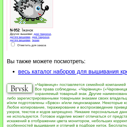
N-952
: Їжачок
Другие вышивки:
дикі тварини
,
дитячі вишивки
,
дикі тварини
,
дитячі вишивки
,
їжаки
Отметить для заказа
Вы также можете посмотреть:
весь каталог наборов для вышивания кр
«Чарівниця» поставляется семейной компанией
Все права соблюдены. «Чарівниця» («Чаровница
охраняемый товарный знак. Другие наименован
либо зарегистрированными товарными знаками своих владель
и/или подготовлены «Брвск» и/или лицензиарами. Некоторые к
Любое копирование, тиражирование и воспроизведение привед
узоров, текстов и кодов запрещено. Никакие персональные дан
не используются. Готовое изделие может отличаться от предст
искажений в отображении цвета монитором, небольших коррек
особенностей вышивания и отличий в подборе ниток. Бесплат