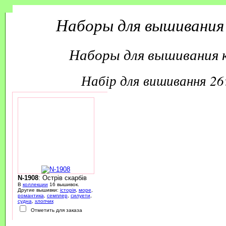
Наборы для вышивания
Наборы для вышивания 
набір для вишивання 2
N-1908
: Острів скарбів
В
коллекции
16 вышивок.
Другие вышивки:
історія
,
море
,
романтика
,
семплер
,
силуети
,
судна
,
хлопчик
Отметить для заказа