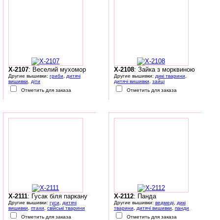
X-2107
: Веселий мухомор
X-2108
: Зайка з морквиною
Другие вышивки:
гриби
,
дитячі
Другие вышивки:
дикі тварини
,
вишивки
,
діти
дитячі вишивки
,
зайці
Отметить для заказа
Отметить для заказа
X-2111
: Гусак біля паркану
X-2112
: Панда
Другие вышивки:
гуси
,
дитячі
Другие вышивки:
ведмеді
,
дикі
вишивки
,
птахи
,
свійські тварини
тварини
,
дитячі вишивки
,
панди
Отметить для заказа
Отметить для заказа