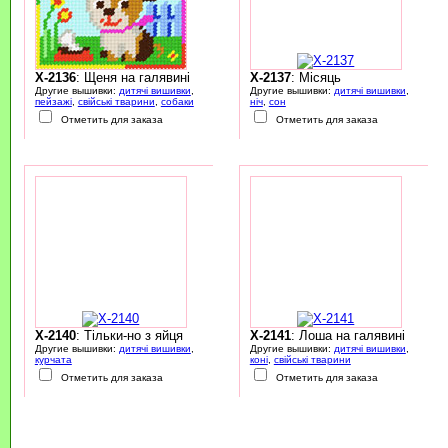
X-2136
: Щеня на галявині
X-2137
: Місяць
Другие вышивки:
дитячі вишивки
,
Другие вышивки:
дитячі вишивки
,
пейзажі
,
свійські тварини
,
собаки
ніч
,
сон
Отметить для заказа
Отметить для заказа
X-2140
: Тільки-но з яйця
X-2141
: Лоша на галявині
Другие вышивки:
дитячі вишивки
,
Другие вышивки:
дитячі вишивки
,
курчата
коні
,
свійські тварини
Отметить для заказа
Отметить для заказа