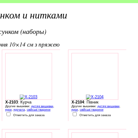
унком и нитками
сунком (наборы)
ання 10×14 см з пряжею
X-2103
: Курча
X-2104
: Півник
Другие вышивки:
дитячі вишивки
,
Другие вышивки:
дитячі вишивки
,
кури
,
курчата
,
свійські тварини
кури
,
свійські тварини
Отметить для заказа
Отметить для заказа