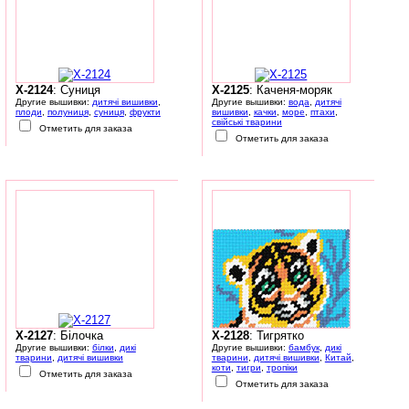
X-2124
: Суниця
X-2125
: Каченя-моряк
Другие вышивки:
дитячі вишивки
,
Другие вышивки:
вода
,
дитячі
плоди
,
полуниця
,
суниця
,
фрукти
вишивки
,
качки
,
море
,
птахи
,
свійські тварини
Отметить для заказа
Отметить для заказа
X-2127
: Білочка
X-2128
: Тигрятко
Другие вышивки:
білки
,
дикі
Другие вышивки:
бамбук
,
дикі
тварини
,
дитячі вишивки
тварини
,
дитячі вишивки
,
Китай
,
коти
,
тигри
,
тропіки
Отметить для заказа
Отметить для заказа