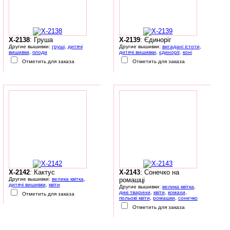
X-2138
: Груша
X-2139
: Єдиноріг
Другие вышивки:
груші
,
дитячі
Другие вышивки:
вигадані істоти
,
вишивки
,
плоди
дитячі вишивки
,
єдиноріг
,
коні
Отметить для заказа
Отметить для заказа
X-2142
: Кактус
X-2143
: Сонечко на
Другие вышивки:
велика квітка
,
ромашці
дитячі вишивки
,
квіти
Другие вышивки:
велика квітка
,
дикі тварини
,
квіти
,
комахи
,
Отметить для заказа
польові квіти
,
ромашки
,
сонечко
Отметить для заказа