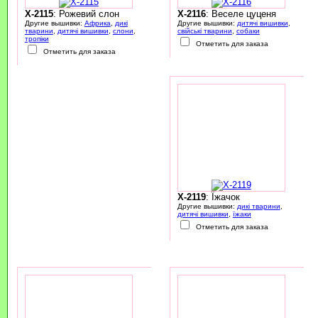
X-2115
: Рожевий слон
X-2116
: Веселе цуценя
Другие вышивки:
Африка
,
дикі
Другие вышивки:
дитячі вишивки
,
тварини
,
дитячі вишивки
,
слони
,
свійські тварини
,
собаки
тропіки
Отметить для заказа
Отметить для заказа
X-2119
: Їжачок
Другие вышивки:
дикі тварини
,
дитячі вишивки
,
їжаки
Отметить для заказа