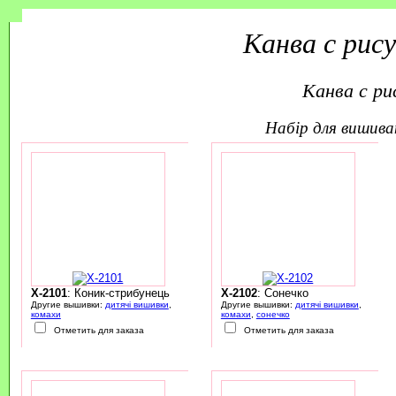
Канва с рис
Канва с ри
набір для вишив
X-2101
: Коник-стрибунець
X-2102
: Сонечко
Другие вышивки:
дитячі вишивки
,
Другие вышивки:
дитячі вишивки
,
комахи
комахи
,
сонечко
Отметить для заказа
Отметить для заказа