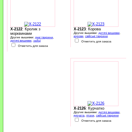
X-2122
: Кролик з
X-2123
: Корова
морквинами
Другие вышивки:
дитячі вишивки
,
корови
,
свійські тварини
Другие вышивки:
дикі тварини
,
дитячі вишивки
,
зайці
Отметить для заказа
Отметить для заказа
X-2126
: Курчатко
Другие вышивки:
дитячі вишивки
,
курчата
,
птахи
,
свійські тварини
Отметить для заказа