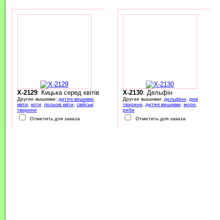
X-2129
: Кицька серед квітів
X-2130
: Дельфін
Другие вышивки:
дитячі вишивки
,
Другие вышивки:
дельфіни
,
дикі
квіти
,
коти
,
польові квіти
,
свійські
тварини
,
дитячі вишивки
,
море
,
тварини
риби
Отметить для заказа
Отметить для заказа