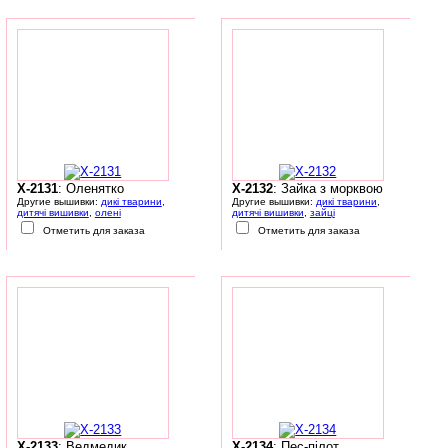
X-2131
: Оленятко
X-2132
: Зайка з морквою
Другие вышивки:
дикі тварини
,
Другие вышивки:
дикі тварини
,
дитячі вишивки
,
олені
дитячі вишивки
,
зайці
Отметить для заказа
Отметить для заказа
X-2133
: Ведмедик
X-2134
: Пес-пілот