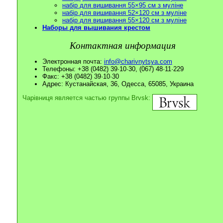
набір для вишивання 55×95 см з муліне
набір для вишивання 52×120 см з муліне
набір для вишивання 55×120 см з муліне
Наборы для вышивания крестом
Контактная информация
Электронная почта:
info@charivnytsya.com
Телефоны: +38 (0482) 39·10·30, (067) 48·11·229
Факс: +38 (0482) 39·10·30
Адрес: Кустанайская, 36, Одесса, 65085, Украина
Чарівниця является частью группы Brvsk: