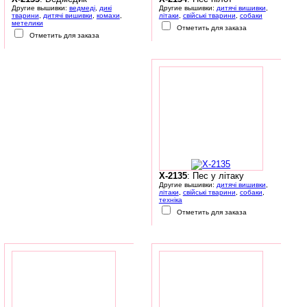
Другие вышивки:
ведмеді
,
дикі
Другие вышивки:
дитячі вишивки
,
тварини
,
дитячі вишивки
,
комахи
,
літаки
,
свійські тварини
,
собаки
метелики
Отметить для заказа
Отметить для заказа
X-2135
: Пес у літаку
Другие вышивки:
дитячі вишивки
,
літаки
,
свійські тварини
,
собаки
,
техніка
Отметить для заказа