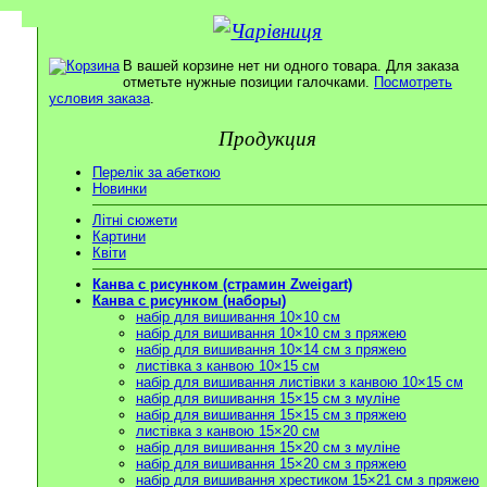
В вашей корзине нет ни одного товара. Для заказа
отметьте нужные позиции галочками.
Посмотреть
условия заказа
.
Продукция
Перелік за абеткою
Новинки
Літні сюжети
Картини
Квіти
Канва с рисунком (страмин Zweigart)
Канва с рисунком (наборы)
набір для вишивання 10×10 см
набір для вишивання 10×10 см з пряжею
набір для вишивання 10×14 см з пряжею
листівка з канвою 10×15 см
набір для вишивання листівки з канвою 10×15 см
набір для вишивання 15×15 см з муліне
набір для вишивання 15×15 см з пряжею
листівка з канвою 15×20 см
набір для вишивання 15×20 см з муліне
набір для вишивання 15×20 см з пряжею
набір для вишивання хрестиком 15×21 см з пряжею