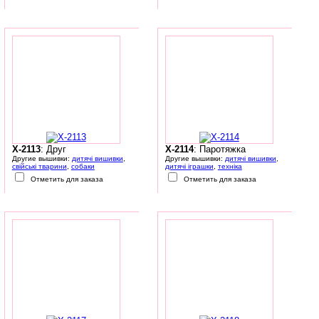
X-2113
: Друг
X-2114
: Паротяжка
Другие вышивки:
дитячі вишивки
,
Другие вышивки:
дитячі вишивки
,
свійські тварини
,
собаки
дитячі іграшки
,
техніка
Отметить для заказа
Отметить для заказа