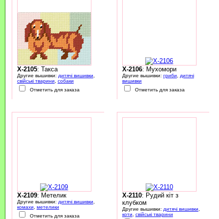
X-2105
: Такса
X-2106
: Мухомори
Другие вышивки:
дитячі вишивки
,
Другие вышивки:
гриби
,
дитячі
свійські тварини
,
собаки
вишивки
Отметить для заказа
Отметить для заказа
X-2109
: Метелик
X-2110
: Рудий кіт з
Другие вышивки:
дитячі вишивки
,
клубком
комахи
,
метелики
Другие вышивки:
дитячі вишивки
,
коти
,
свійські тварини
Отметить для заказа