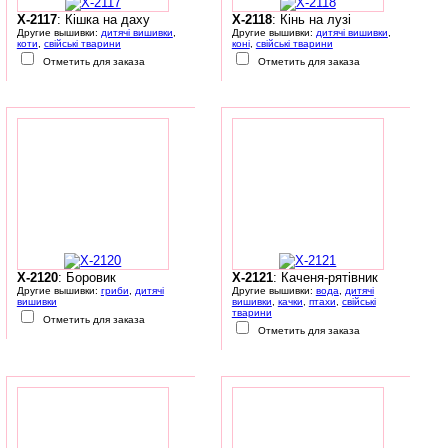
X-2117
: Кішка на даху
X-2118
: Кінь на лузі
Другие вышивки:
дитячі вишивки
,
Другие вышивки:
дитячі вишивки
,
коти
,
свійські тварини
коні
,
свійські тварини
Отметить для заказа
Отметить для заказа
X-2120
: Боровик
X-2121
: Каченя-рятівник
Другие вышивки:
гриби
,
дитячі
Другие вышивки:
вода
,
дитячі
вишивки
вишивки
,
качки
,
птахи
,
свійські
тварини
Отметить для заказа
Отметить для заказа