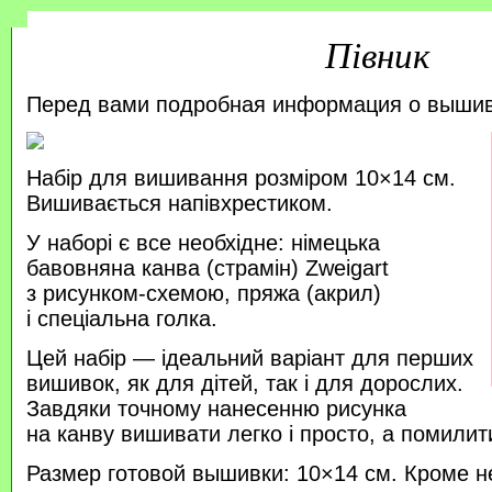
Півник
Перед вами подробная информация о выши
Набір для вишивання розміром 10×14 см.
Вишивається напівхрестиком.
У наборі є все необхідне: німецька
бавовняна канва (страмін) Zweigart
з рисунком-схемою, пряжа (акрил)
і спеціальна голка.
Цей набір — ідеальний варіант для перших
вишивок, як для дітей, так і для дорослих.
Завдяки точному нанесенню рисунка
на канву вишивати легко і просто, а помили
Размер готовой вышивки: 10×14 см. Кроме н