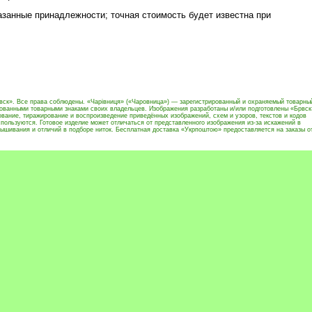
азанные принадлежности; точная стоимость будет известна при
вск». Все права соблюдены. «Чарівниця» («Чаровница») — зарегистрированный и охраняемый товарны
рованными товарными знаками своих владельцев. Изображения разработаны и/или подготовлены «Брвск
вание, тиражирование и воспроизведение приведённых изображений, схем и узоров, текстов и кодов
пользуются. Готовое изделие может отличаться от представленного изображения из-за искажений в
ышивания и отличий в подборе ниток. Бесплатная доставка «Укрпоштою» предоставляется на заказы о