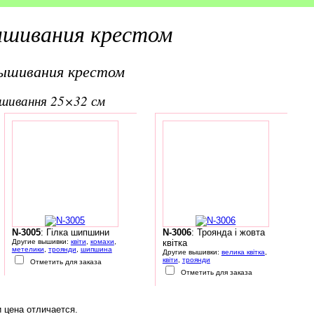
ышивания крестом
вышивания крестом
вишивання 25×32 см
N-3005
: Гілка шипшини
N-3006
: Троянда і жовта
Другие вышивки:
квіти
,
комахи
,
квітка
метелики
,
троянди
,
шипшина
Другие вышивки:
велика квітка
,
квіти
,
троянди
Отметить для заказа
Отметить для заказа
 цена отличается.