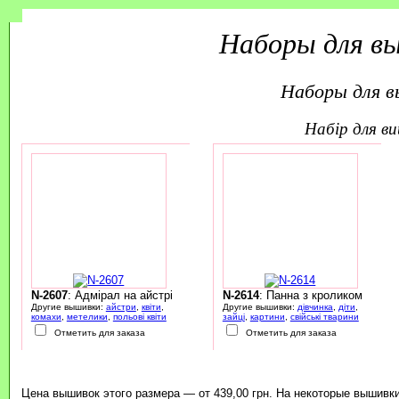
Наборы для в
Наборы для 
набір для 
N-2607
: Адмірал на айстрі
N-2614
: Панна з кроликом
Другие вышивки:
айстри
,
квіти
,
Другие вышивки:
дівчинка
,
діти
,
комахи
,
метелики
,
польові квіти
зайці
,
картини
,
свійські тварини
Отметить для заказа
Отметить для заказа
Цена вышивок этого размера — от 439,00 грн. На некоторые вышивки