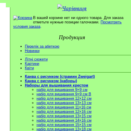
В вашей корзине нет ни одного товара. Для заказа
отметьте нужные позиции галочками.
Посмотреть
условия заказа
.
Продукция
Перелік за абеткою
Новинки
Літні сюжети
Картини
Квіти
Канва с рисунком (страмин Zweigart)
Канва с рисунком (наборы)
Наборы для вышивания крестом
набір для вишивання 9×9 см
набір для вишивання 9×9 см В
набір для вишивання 12×12 см
набір для вишивання 13×13 см
набір для вишивання 11×16 см
набір для вишивання 12×16 см
набір для вишивання 13×15 см
набір для вишивання 14×16 см
набір для вишивання 15×15 см
набір для вишивання 13×18 см