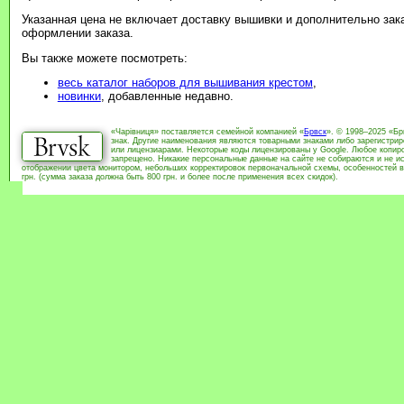
Указанная цена не включает доставку вышивки и дополнительно зак
оформлении заказа.
Вы также можете посмотреть:
весь каталог наборов для вышивания крестом
,
новинки
, добавленные недавно.
«Чарівниця» поставляется семейной компанией «
Брвск
». © 1998–2025 «Бр
знак. Другие наименования являются товарными знаками либо зарегистри
или лицензиарами. Некоторые коды лицензированы у Google. Любое копиро
запрещено. Никакие персональные данные на сайте не собираются и не ис
отображении цвета монитором, небольших корректировок первоначальной схемы, особенностей в
грн. (сумма заказа должна быть 800 грн. и более после применения всех скидок).