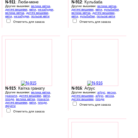
N-911
: Люби-мене
N-912
: Кульбаба
Другие вышивки:
велика квітка
,
Другие вышивки:
велика квітка
,
дитячі вишивки
,
квіти
,
незабудки
,
дитячі вишивки
,
квіти
,
кульбабки
,
велика квітка
,
дитячі вишивки
,
велика квітка
,
дитячі вишивки
,
квіти
,
незабудки
,
польові квіти
квіти
,
кульбабки
,
польові квіти
Отметить для заказа
Отметить для заказа
N-915
: Квітка гранату
N-916
: Аґрус
Другие вышивки:
велика квітка
,
Другие вышивки:
аґрус
,
весна
,
гранати
,
дитячі вишивки
,
квіти
,
дитячі вишивки
,
аґрус
,
весна
,
плоди
,
велика квітка
,
гранати
,
дитячі вишивки
,
плоди
дитячі вишивки
,
квіти
,
плоди
,
Отметить для заказа
фрукти
Отметить для заказа