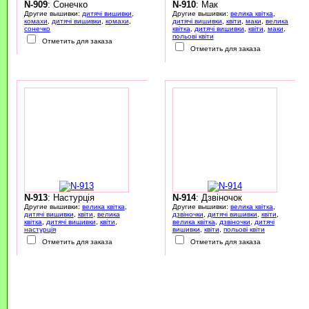
N-909
: Сонечко
N-910
: Мак
Другие вышивки:
дитячі вишивки
,
Другие вышивки:
велика квітка
,
комахи
,
дитячі вишивки
,
комахи
,
дитячі вишивки
,
квіти
,
маки
,
велика
сонечко
квітка
,
дитячі вишивки
,
квіти
,
маки
,
польові квіти
Отметить для заказа
Отметить для заказа
N-913
: Настурція
N-914
: Дзвіночок
Другие вышивки:
велика квітка
,
Другие вышивки:
велика квітка
,
дитячі вишивки
,
квіти
,
велика
дзвіночки
,
дитячі вишивки
,
квіти
,
квітка
,
дитячі вишивки
,
квіти
,
велика квітка
,
дзвіночки
,
дитячі
настурція
вишивки
,
квіти
,
польові квіти
Отметить для заказа
Отметить для заказа