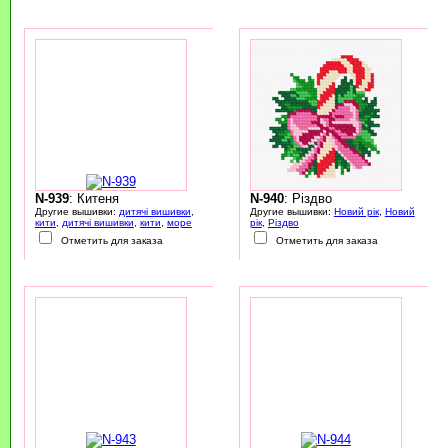
N-939
: Китеня
N-940
: Різдво
Другие вышивки:
дитячі вишивки
,
Другие вышивки:
Новий рік
,
Новий
кити
,
дитячі вишивки
,
кити
,
море
рік
,
Різдво
Отметить для заказа
Отметить для заказа