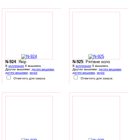
N-924
: Якір
N-925
: Рятівне коло
В
коллекции
8 вышивок.
В
коллекции
8 вышивок.
Другие вышивки:
дитячі вишивки
,
Другие вышивки:
дитячі вишивки
,
дитячі вишивки
,
море
дитячі вишивки
,
море
Отметить для заказа
Отметить для заказа