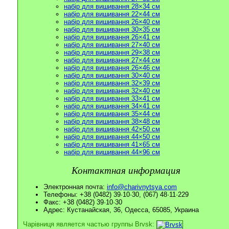
набір для вишивання 28×34 см
набір для вишивання 22×44 см
набір для вишивання 26×40 см
набір для вишивання 30×35 см
набір для вишивання 26×41 см
набір для вишивання 27×40 см
набір для вишивання 29×38 см
набір для вишивання 27×44 см
набір для вишивання 26×46 см
набір для вишивання 30×40 см
набір для вишивання 32×39 см
набір для вишивання 32×40 см
набір для вишивання 33×41 см
набір для вишивання 34×41 см
набір для вишивання 35×44 см
набір для вишивання 38×48 см
набір для вишивання 42×50 см
набір для вишивання 44×50 см
набір для вишивання 41×65 см
набір для вишивання 44×96 см
Контактная информация
Электронная почта:
info@charivnytsya.com
Телефоны: +38 (0482) 39·10·30, (067) 48·11·229
Факс: +38 (0482) 39·10·30
Адрес: Кустанайская, 36, Одесса, 65085, Украина
Чарівниця является частью группы Brvsk: