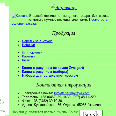
В вашей корзине нет ни одного товара. Для заказа
отметьте нужные позиции галочками.
Посмотреть
условия заказа
.
Продукция
Перелік за абеткою
Новинки
Літні сюжети
Картини
Квіти
Канва с рисунком (страмин Zweigart)
Канва с рисунком (наборы)
Наборы для вышивания крестом
Контактная информация
Электронная почта:
info@charivnytsya.com
Телефоны: +38 (0482) 39·10·30, (067) 48·11·229
Факс: +38 (0482) 39·10·30
й
» и/
Адрес: Кустанайская, 36, Одесса, 65085, Украина
т 800
Чарівниця является частью группы Brvsk: