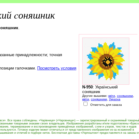
кий cоняшник
 cоняшник
.
азанные принадлежности; точная
 позиции галочками.
Посмотреть условия
N-950
: Український
cоняшник
Другие вышивки:
квіти
,
соняшники
,
квіти
,
соняшники
,
Україна
Отметить для заказа
вск». Все права соблюдены. «Чарівниця» («Чаровница») — зарегистрированный и охраняемый товарны
рованными товарными знаками своих владельцев. Изображения разработаны и/или подготовлены «Брвск
вание, тиражирование и воспроизведение приведённых изображений, схем и узоров, текстов и кодов
пользуются. Готовое изделие может отличаться от представленного изображения из-за искажений в
ышивания и отличий в подборе ниток. Бесплатная доставка «Укрпоштою» предоставляется на заказы о