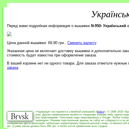
Українсь
Перед вами подробная информация о вышивке
N-950: Український
Цена данной вышивки: 69,90 грн..
Сменить валюту
.
Указанная цена не включает доставку вышивки и дополнительно зак
стоимость будет известна при оформлении заказа.
В вашей корзине нет ни одного товара. Для заказа отметьте нужные
заказа
.
«Чарівниця» поставляется семейной компанией «
Брвск
». © 1998–2025 «Бр
знак. Другие наименования являются товарными знаками либо зарегистри
или лицензиарами. Некоторые коды лицензированы у Google. Любое копиро
запрещено. Никакие персональные данные на сайте не собираются и не ис
отображении цвета монитором, небольших корректировок первоначальной схемы, особенностей в
грн. (сумма заказа должна быть 800 грн. и более после применения всех скидок).