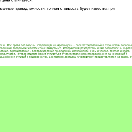
 цена отличается.
азанные принадлежности; точная стоимость будет известна при
вск». Все права соблюдены. «Чарівниця» («Чаровница») — зарегистрированный и охраняемый товарны
рованными товарными знаками своих владельцев. Изображения разработаны и/или подготовлены «Брвск
вание, тиражирование и воспроизведение приведённых изображений, схем и узоров, текстов и кодов
пользуются. Готовое изделие может отличаться от представленного изображения из-за искажений в
ышивания и отличий в подборе ниток. Бесплатная доставка «Укрпоштою» предоставляется на заказы о