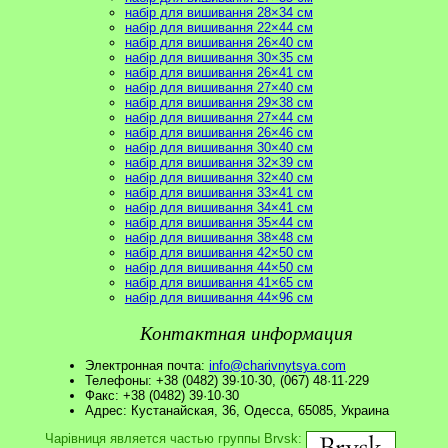
набір для вишивання 28×34 см
набір для вишивання 22×44 см
набір для вишивання 26×40 см
набір для вишивання 30×35 см
набір для вишивання 26×41 см
набір для вишивання 27×40 см
набір для вишивання 29×38 см
набір для вишивання 27×44 см
набір для вишивання 26×46 см
набір для вишивання 30×40 см
набір для вишивання 32×39 см
набір для вишивання 32×40 см
набір для вишивання 33×41 см
набір для вишивання 34×41 см
набір для вишивання 35×44 см
набір для вишивання 38×48 см
набір для вишивання 42×50 см
набір для вишивання 44×50 см
набір для вишивання 41×65 см
набір для вишивання 44×96 см
Контактная информация
Электронная почта:
info@charivnytsya.com
Телефоны: +38 (0482) 39·10·30, (067) 48·11·229
Факс: +38 (0482) 39·10·30
Адрес: Кустанайская, 36, Одесса, 65085, Украина
Чарівниця является частью группы Brvsk: