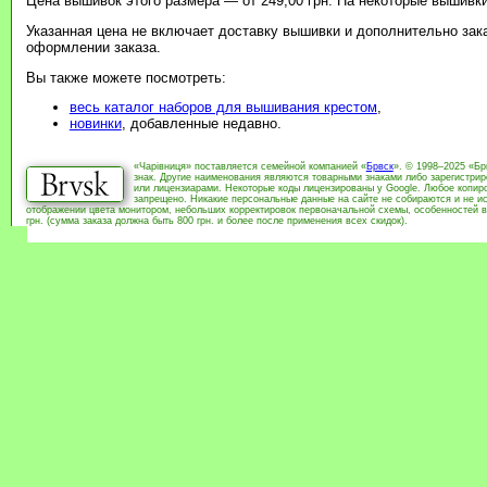
Цена вышивок этого размера — от 249,00 грн. На некоторые вышивки
Указанная цена не включает доставку вышивки и дополнительно зак
оформлении заказа.
Вы также можете посмотреть:
весь каталог наборов для вышивания крестом
,
новинки
, добавленные недавно.
«Чарівниця» поставляется семейной компанией «
Брвск
». © 1998–2025 «Бр
знак. Другие наименования являются товарными знаками либо зарегистри
или лицензиарами. Некоторые коды лицензированы у Google. Любое копиро
запрещено. Никакие персональные данные на сайте не собираются и не ис
отображении цвета монитором, небольших корректировок первоначальной схемы, особенностей в
грн. (сумма заказа должна быть 800 грн. и более после применения всех скидок).