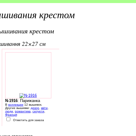
ышивания крестом
вышивания крестом
вишивання 22×27 см
N-1916
: Парижанка
В
коллекции
12 вышивок.
Другие вышивки:
декор
,
квіти
,
люди
,
романтика
,
силуети
,
Франція
Отметить для заказа