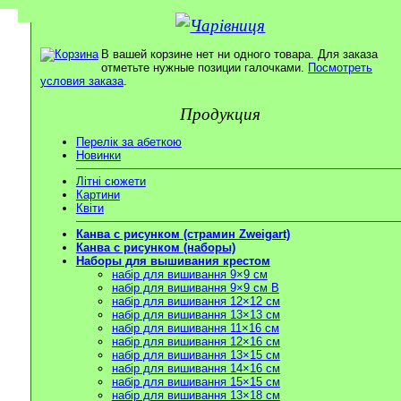
В вашей корзине нет ни одного товара. Для заказа
отметьте нужные позиции галочками.
Посмотреть
условия заказа
.
Продукция
Перелік за абеткою
Новинки
Літні сюжети
Картини
Квіти
Канва с рисунком (страмин Zweigart)
Канва с рисунком (наборы)
Наборы для вышивания крестом
набір для вишивання 9×9 см
набір для вишивання 9×9 см В
набір для вишивання 12×12 см
набір для вишивання 13×13 см
набір для вишивання 11×16 см
набір для вишивання 12×16 см
набір для вишивання 13×15 см
набір для вишивання 14×16 см
набір для вишивання 15×15 см
набір для вишивання 13×18 см