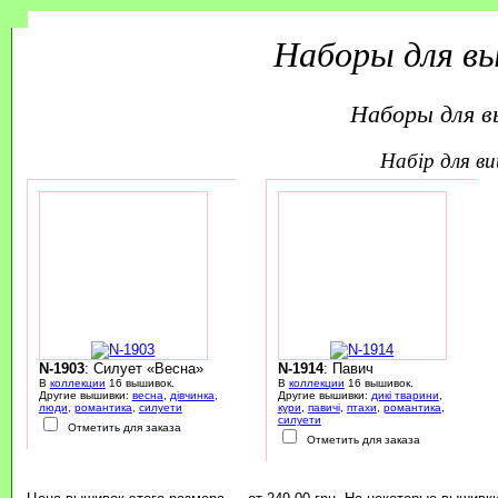
Наборы для в
Наборы для 
набір для 
N-1903
: Силует «Весна»
N-1914
: Павич
В
коллекции
16 вышивок.
В
коллекции
16 вышивок.
Другие вышивки:
весна
,
дівчинка
,
Другие вышивки:
дикі тварини
,
люди
,
романтика
,
силуети
кури
,
павичі
,
птахи
,
романтика
,
силуети
Отметить для заказа
Отметить для заказа