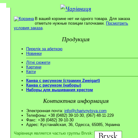
В вашей корзине нет ни одного товара. Для заказа
отметьте нужные позиции галочками.
Посмотреть
условия заказа
.
Продукция
Перелік за абеткою
Новинки
Літні сюжети
Картини
Квіти
Канва с рисунком (страмин Zweigart)
Канва с рисунком (наборы)
Наборы для вышивания крестом
Контактная информация
Электронная почта:
info@charivnytsya.com
Телефоны: +38 (0482) 39·10·30, (067) 48·11·229
Факс: +38 (0482) 39·10·30
Адрес: Кустанайская, 36, Одесса, 65085, Украина
Чарівниця является частью группы Brvsk: