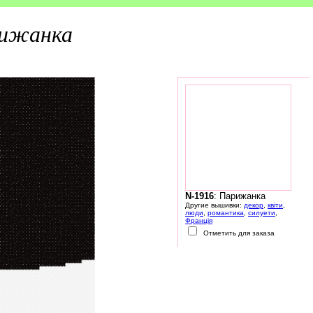
ижанка
N-1916
: Парижанка
Другие вышивки:
декор
,
квіти
,
люди
,
романтика
,
силуети
,
Франція
Отметить для заказа