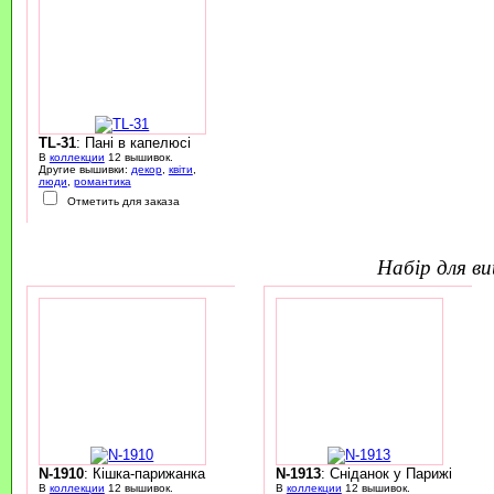
TL-31
: Пані в капелюсі
В
коллекции
12 вышивок.
Другие вышивки:
декор
,
квіти
,
люди
,
романтика
Отметить для заказа
набір для 
N-1910
: Кішка-парижанка
N-1913
: Сніданок у Парижі
В
коллекции
12 вышивок.
В
коллекции
12 вышивок.