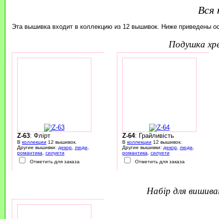
Вся 
Эта вышивка входит в коллекцию из 12 вышивок. Ниже приведены о
подушка х
Z-63
: Флірт
Z-64
: Грайливість
В
коллекции
12 вышивок.
В
коллекции
12 вышивок.
Другие вышивки:
декор
,
люди
,
Другие вышивки:
декор
,
люди
,
романтика
,
силуети
романтика
,
силуети
Отметить для заказа
Отметить для заказа
набір для вишив