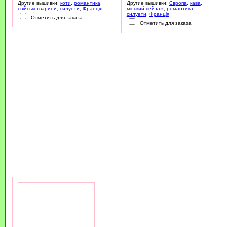
Другие вышивки:
коти
,
романтика
,
Другие вышивки:
Європа
,
кава
,
свійські тварини
,
силуети
,
Франція
міський пейзаж
,
романтика
,
силуети
,
Франція
Отметить для заказа
Отметить для заказа