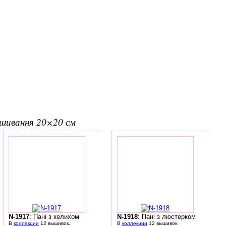
вишивання 20×20 см
N-1917
: Пані з келихом
N-1918
: Пані з люстерком
В
коллекции
12 вышивок.
В
коллекции
12 вышивок.