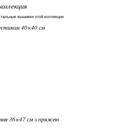
коллекция
стальные вышивки этой коллекции.
рестиком 40×40 см
ання 36×47 см з пряжею