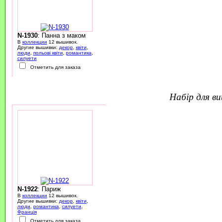
N-1930
: Панна з маком
В
коллекции
12 вышивок.
Другие вышивки:
декор
,
квіти
,
люди
,
польові квіти
,
романтика
,
силуети
Отметить для заказа
набір для 
N-1922
: Париж
В
коллекции
12 вышивок.
Другие вышивки:
декор
,
квіти
,
люди
,
романтика
,
силуети
,
Франція
Отметить для заказа