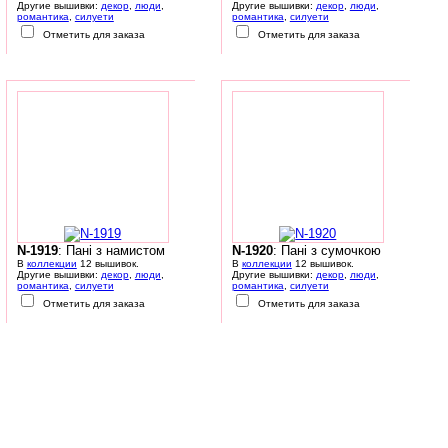
Другие вышивки:
декор
,
люди
,
Другие вышивки:
декор
,
люди
,
романтика
,
силуети
романтика
,
силуети
Отметить для заказа
Отметить для заказа
N-1919
: Пані з намистом
N-1920
: Пані з сумочкою
В
коллекции
12 вышивок.
В
коллекции
12 вышивок.
Другие вышивки:
декор
,
люди
,
Другие вышивки:
декор
,
люди
,
романтика
,
силуети
романтика
,
силуети
Отметить для заказа
Отметить для заказа