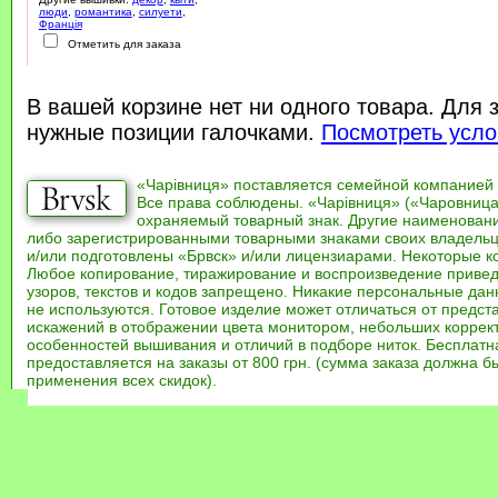
люди
,
романтика
,
силуети
,
Франція
Отметить для заказа
В вашей корзине нет ни одного товара. Для 
нужные позиции галочками.
Посмотреть усло
«Чарівниця» поставляется семейной компанией
Все права соблюдены. «Чарівниця» («Чаровница
охраняемый товарный знак. Другие наименован
либо зарегистрированными товарными знаками своих владель
и/или подготовлены «Брвск» и/или лицензиарами. Некоторые к
Любое копирование, тиражирование и воспроизведение привед
узоров, текстов и кодов запрещено. Никакие персональные дан
не используются. Готовое изделие может отличаться от предст
искажений в отображении цвета монитором, небольших коррек
особенностей вышивания и отличий в подборе ниток. Бесплат
предоставляется на заказы от 800 грн. (сумма заказа должна бы
применения всех скидок).