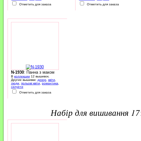
Отметить для заказа
Отметить для заказа
N-1930
: Панна з маком
В
коллекции
12 вышивок.
Другие вышивки:
декор
,
квіти
,
люди
,
польові квіти
,
романтика
,
силуети
Отметить для заказа
набір для вишивання 1