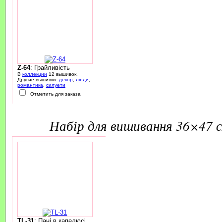
Z-64
: Грайливість
В
коллекции
12 вышивок.
Другие вышивки:
декор
,
люди
,
романтика
,
силуети
Отметить для заказа
набір для вишивання 36×47 
TL-31
: Пані в капелюсі