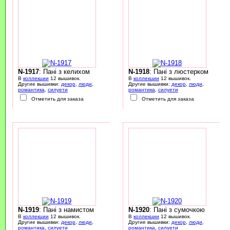
N-1917
: Пані з келихом
N-1918
: Пані з люстерком
В
коллекции
12 вышивок.
В
коллекции
12 вышивок.
Другие вышивки:
декор
,
люди
,
Другие вышивки:
декор
,
люди
,
романтика
,
силуети
романтика
,
силуети
Отметить для заказа
Отметить для заказа
N-1919
: Пані з намистом
N-1920
: Пані з сумочкою
В
коллекции
12 вышивок.
В
коллекции
12 вышивок.
Другие вышивки:
декор
,
люди
,
Другие вышивки:
декор
,
люди
,
романтика
,
силуети
романтика
,
силуети