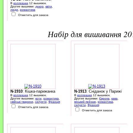
В
коллекции
12 вышивок.
Другие вышивки:
декор
,
квіти
,
люди
,
романтика
Отметить для заказа
набір для вишивання 2
N-1910
: Кішка-парижанка
N-1913
: Сніданок у Парижі
В
коллекции
12 вышивок.
В
коллекции
12 вышивок.
Другие вышивки:
коти
,
романтика
,
Другие вышивки:
Європа
,
кава
,
свійські тварини
,
силуети
,
Франція
міський пейзаж
,
романтика
,
силуети
,
Франція
Отметить для заказа
Отметить для заказа