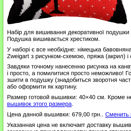
Набір для вишивання декоративної подушки 
Подушка вишивається хрестиком.
У наборі є все необхідне: німецька бавовняна
Zweigart з рисунком-схемою, пряжа (акрил) і 
Завдяки точному нанесенню рисунка на канв
і просто, а помилитися просто неможливо! 
зшити в подушку (знадобиться зворотня час
або оформити як картину.
Размер готовой вышивки: 40×40 см. Кроме н
вышивок этого размера
.
Цена данной вышивки: 679,00 грн..
Сменить 
Указанная цена не включает доставку вышив