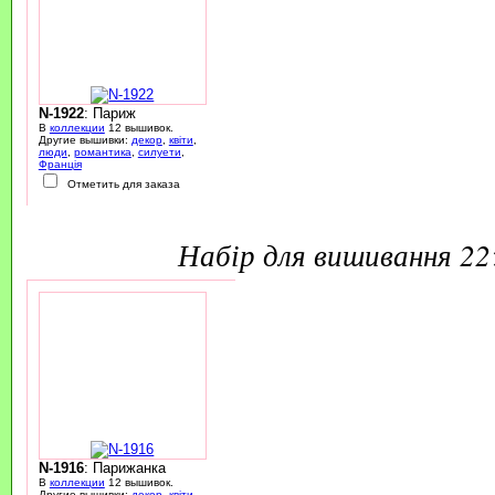
N-1922
: Париж
В
коллекции
12 вышивок.
Другие вышивки:
декор
,
квіти
,
люди
,
романтика
,
силуети
,
Франція
Отметить для заказа
набір для вишивання 2
N-1916
: Парижанка
В
коллекции
12 вышивок.
Другие вышивки:
декор
,
квіти
,