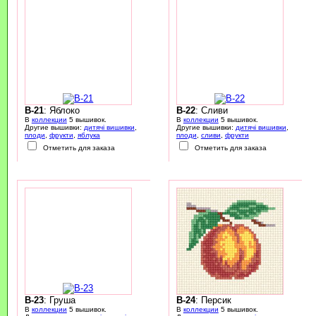
B-21
: Яблоко
B-22
: Сливи
В
коллекции
5 вышивок.
В
коллекции
5 вышивок.
Другие вышивки:
дитячі вишивки
,
Другие вышивки:
дитячі вишивки
,
плоди
,
фрукти
,
яблука
плоди
,
сливи
,
фрукти
Отметить для заказа
Отметить для заказа
B-23
: Груша
B-24
: Персик
В
коллекции
5 вышивок.
В
коллекции
5 вышивок.