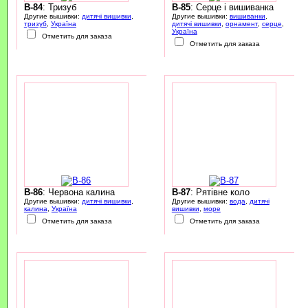
B-84
: Тризуб
B-85
: Серце і вишиванка
Другие вышивки:
дитячі вишивки
,
Другие вышивки:
вишиванки
,
тризуб
,
Україна
дитячі вишивки
,
орнамент
,
серце
,
Україна
Отметить для заказа
Отметить для заказа
B-86
: Червона калина
B-87
: Рятівне коло
Другие вышивки:
дитячі вишивки
,
Другие вышивки:
вода
,
дитячі
калина
,
Україна
вишивки
,
море
Отметить для заказа
Отметить для заказа