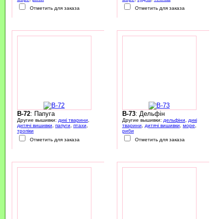
Отметить для заказа
Отметить для заказа
B-72
: Папуга
B-73
: Дельфін
Другие вышивки:
дикі тварини
,
Другие вышивки:
дельфіни
,
дикі
дитячі вишивки
,
папуги
,
птахи
,
тварини
,
дитячі вишивки
,
море
,
тропіки
риби
Отметить для заказа
Отметить для заказа