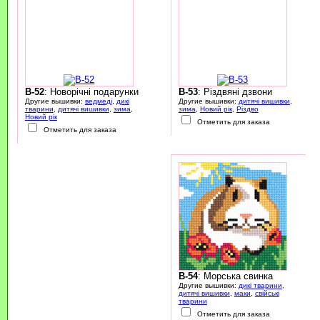
B-52
: Новорічні подарунки
B-53
: Різдвяні дзвони
Другие вышивки:
ведмеді
,
дикі
Другие вышивки:
дитячі вишивки
,
тварини
,
дитячі вишивки
,
зима
,
зима
,
Новий рік
,
Різдво
Новий рік
Отметить для заказа
Отметить для заказа
B-54
: Морська свинка
Другие вышивки:
дикі тварини
,
дитячі вишивки
,
маки
,
свійські
тварини
Отметить для заказа