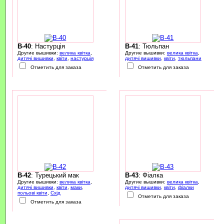
B-40
: Настурція
B-41
: Тюльпан
Другие вышивки:
велика квітка
,
Другие вышивки:
велика квітка
,
дитячі вишивки
,
квіти
,
настурція
дитячі вишивки
,
квіти
,
тюльпани
Отметить для заказа
Отметить для заказа
B-42
: Турецький мак
B-43
: Фіалка
Другие вышивки:
велика квітка
,
Другие вышивки:
велика квітка
,
дитячі вишивки
,
квіти
,
маки
,
дитячі вишивки
,
квіти
,
фіалки
польові квіти
,
Схід
Отметить для заказа
Отметить для заказа