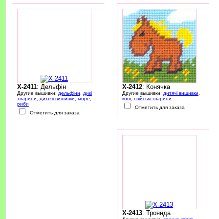
X-2411
: Дельфін
X-2412
: Конячка
Другие вышивки:
дельфіни
,
дикі
Другие вышивки:
дитячі вишивки
,
тварини
,
дитячі вишивки
,
море
,
коні
,
свійські тварини
риби
Отметить для заказа
Отметить для заказа
X-2413
: Троянда