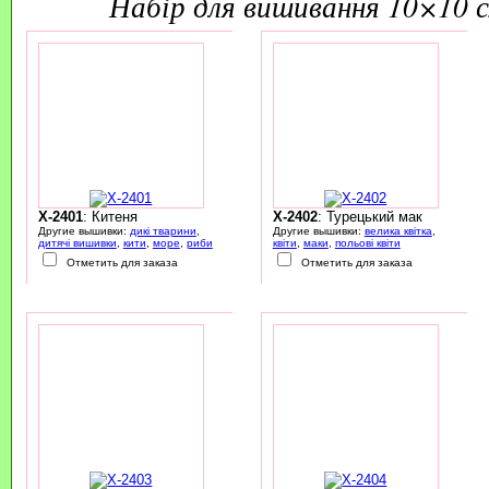
набір для вишивання 10×10 
X-2401
: Китеня
X-2402
: Турецький мак
Другие вышивки:
дикі тварини
,
Другие вышивки:
велика квітка
,
дитячі вишивки
,
кити
,
море
,
риби
квіти
,
маки
,
польові квіти
Отметить для заказа
Отметить для заказа