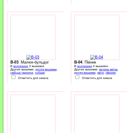
B-03
: Малюк-бульдог
B-04
: Півник
В
коллекции
3 вышивок.
В
коллекции
4 вышивок.
Другие вышивки:
дитячі вишивки
,
Другие вышивки:
велика квітка
,
свійські тварини
,
собаки
дитячі вишивки
,
квіти
,
півники
Отметить для заказа
Отметить для заказа