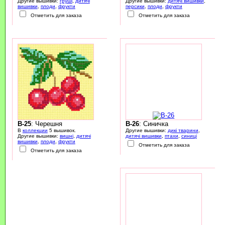
Другие вышивки:
груші
,
дитячі
Другие вышивки:
дитячі вишивки
,
вишивки
,
плоди
,
фрукти
персики
,
плоди
,
фрукти
Отметить для заказа
Отметить для заказа
B-25
: Черешня
B-26
: Синичка
В
коллекции
5 вышивок.
Другие вышивки:
дикі тварини
,
Другие вышивки:
вишні
,
дитячі
дитячі вишивки
,
птахи
,
синиці
вишивки
,
плоди
,
фрукти
Отметить для заказа
Отметить для заказа