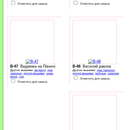
Отметить для заказа
Отметить для заказа
B-47
: Ведмежа на Півночі
B-48
: Веселий равлик
Другие вышивки:
ведмеді
,
дикі
Другие вышивки:
дикі тварини
,
тварини
,
дитячі вишивки
,
зима
,
дитячі вишивки
,
пейзажі
,
равлики
море
,
сніг
Отметить для заказа
Отметить для заказа