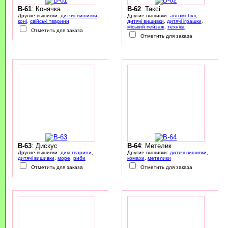
B-61
: Конячка
B-62
: Таксі
Другие вышивки:
дитячі вишивки
,
Другие вышивки:
автомобілі
,
коні
,
свійські тварини
дитячі вишивки
,
дитячі іграшки
,
міський пейзаж
,
техніка
Отметить для заказа
Отметить для заказа
B-63
: Дискус
B-64
: Метелик
Другие вышивки:
дикі тварини
,
Другие вышивки:
дитячі вишивки
,
дитячі вишивки
,
море
,
риби
комахи
,
метелики
Отметить для заказа
Отметить для заказа