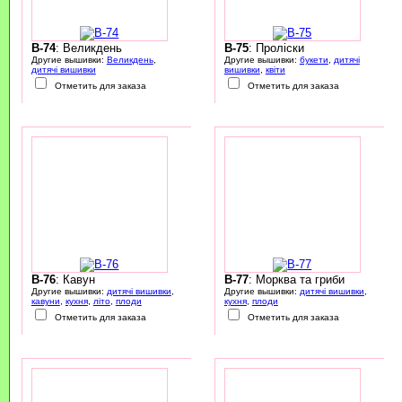
B-74
: Великдень
B-75
: Проліски
Другие вышивки:
Великдень
,
Другие вышивки:
букети
,
дитячі
дитячі вишивки
вишивки
,
квіти
Отметить для заказа
Отметить для заказа
B-76
: Кавун
B-77
: Морква та гриби
Другие вышивки:
дитячі вишивки
,
Другие вышивки:
дитячі вишивки
,
кавуни
,
кухня
,
літо
,
плоди
кухня
,
плоди
Отметить для заказа
Отметить для заказа