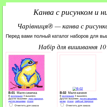
Канва с рисунком и 
Чарівниця® — канва с рисунк
Перед вами полный каталог наборов для вы
набір для вишивання 1
B-01
: Маля-синичка
B-02
: Маля-каченя
В
коллекции
3 вышивок.
В
коллекции
3 вышивок.
Другие вышивки:
дикі тварини
,
Другие вышивки:
дитячі вишивки
,
дитячі вишивки
,
птахи
качки
,
птахи
,
свійські тварини
Отметить для заказа
Отметить для заказа