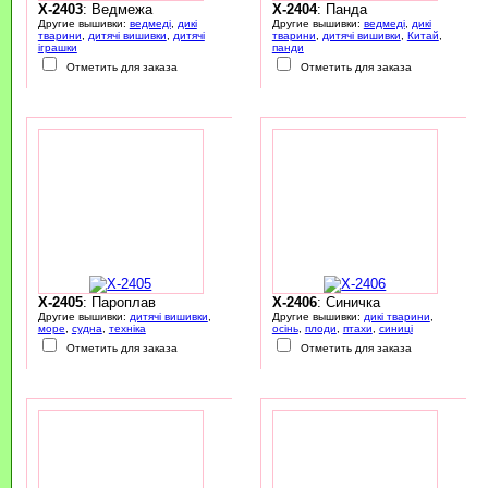
X-2403
: Ведмежа
X-2404
: Панда
Другие вышивки:
ведмеді
,
дикі
Другие вышивки:
ведмеді
,
дикі
тварини
,
дитячі вишивки
,
дитячі
тварини
,
дитячі вишивки
,
Китай
,
іграшки
панди
Отметить для заказа
Отметить для заказа
X-2405
: Пароплав
X-2406
: Синичка
Другие вышивки:
дитячі вишивки
,
Другие вышивки:
дикі тварини
,
море
,
судна
,
техніка
осінь
,
плоди
,
птахи
,
синиці
Отметить для заказа
Отметить для заказа