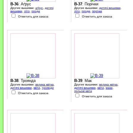
B-36
: Аґрус
B-37
: Порічки
Другие вышивки:
аґрус
,
дитячі
Другие вышивки:
дитячі вишивки
,
вишивки
,
літо
,
плоди
літо
,
плоди
,
порічки
Отметить для заказа
Отметить для заказа
B-38
: Троянда
B-39
: Мак
Другие вышивки:
велика квітка
,
Другие вышивки:
велика квітка
,
дитячі вишивки
,
квіти
,
троянди
дитячі вишивки
,
квіти
,
маки
,
польові квіти
Отметить для заказа
Отметить для заказа