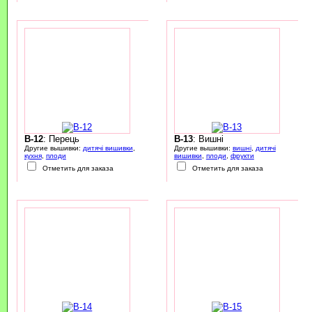
B-12
: Перець
B-13
: Вишні
Другие вышивки:
дитячі вишивки
,
Другие вышивки:
вишні
,
дитячі
кухня
,
плоди
вишивки
,
плоди
,
фрукти
Отметить для заказа
Отметить для заказа