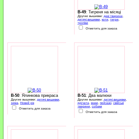
B-49
: Тигреня на місяці
Другие вышивки:
дикі тварини
,
дитячі вишивки
,
коти
,
тигри
,
тропіки
Отметить для заказа
B-50
: Ялинкова прикраса
B-51
: Два малюки
Другие вышивки:
дитячі вишивки
,
Другие вышивки:
дитячі вишивки
,
зима
,
Новий рік
курчата
,
маки
,
пейзажі
,
свійські
тварини
,
собаки
Отметить для заказа
Отметить для заказа