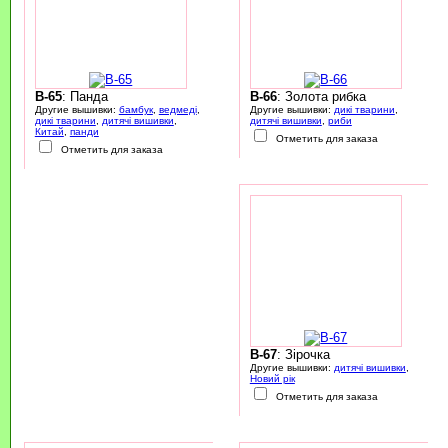
B-65
: Панда
B-66
: Золота рибка
Другие вышивки:
бамбук
,
ведмеді
,
Другие вышивки:
дикі тварини
,
дикі тварини
,
дитячі вишивки
,
дитячі вишивки
,
риби
Китай
,
панди
Отметить для заказа
Отметить для заказа
B-67
: Зірочка
Другие вышивки:
дитячі вишивки
,
Новий рік
Отметить для заказа