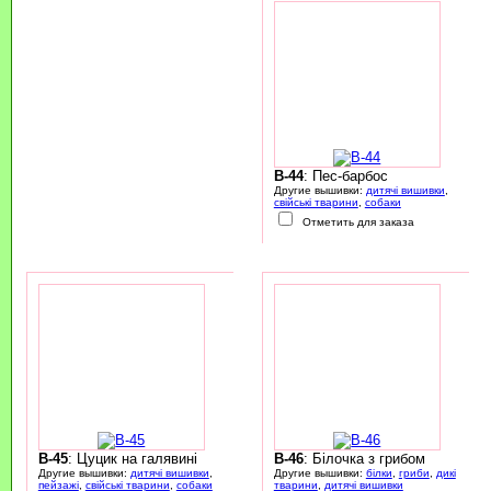
B-44
: Пес-барбос
Другие вышивки:
дитячі вишивки
,
свійські тварини
,
собаки
Отметить для заказа
B-45
: Цуцик на галявині
B-46
: Білочка з грибом
Другие вышивки:
дитячі вишивки
,
Другие вышивки:
білки
,
гриби
,
дикі
пейзажі
,
свійські тварини
,
собаки
тварини
,
дитячі вишивки