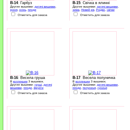
B-14
: Гарбуз
B-15
: Свічка в ялинні
Другие вышивки:
дитячі вишивки
,
Другие вышивки:
дитячі вишивки
,
кухня
,
осінь
,
плоди
зима
,
Новий рік
,
Різдво
,
свічки
Отметить для заказа
Отметить для заказа
B-16
: Весела груша
B-17
: Весела полуничка
В
коллекции
3 вышивок.
В
коллекции
3 вышивок.
Другие вышивки:
груші
,
дитячі
Другие вышивки:
дитячі вишивки
,
вишивки
,
плоди
,
фрукти
плоди
,
полуниця
,
суниця
Отметить для заказа
Отметить для заказа