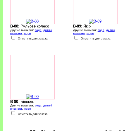
B-88
: Рульове колесо
B-89
: Якір
Другие вышивки:
вода
,
дитячі
Другие вышивки:
вода
,
дитячі
вишивки
,
море
вишивки
,
море
Отметить для заказа
Отметить для заказа
B-90
: Бінокль
Другие вышивки:
вода
,
дитячі
вишивки
,
море
Отметить для заказа