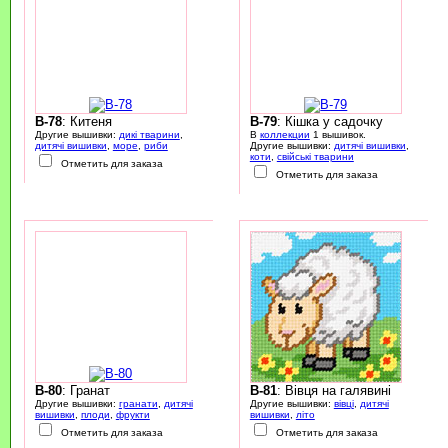
B-78
: Китеня
B-79
: Кішка у садочку
Другие вышивки:
дикі тварини
,
В
коллекции
1 вышивок.
дитячі вишивки
,
море
,
риби
Другие вышивки:
дитячі вишивки
,
коти
,
свійські тварини
Отметить для заказа
Отметить для заказа
B-80
: Гранат
B-81
: Вівця на галявині
Другие вышивки:
гранати
,
дитячі
Другие вышивки:
вівці
,
дитячі
вишивки
,
плоди
,
фрукти
вишивки
,
літо
Отметить для заказа
Отметить для заказа