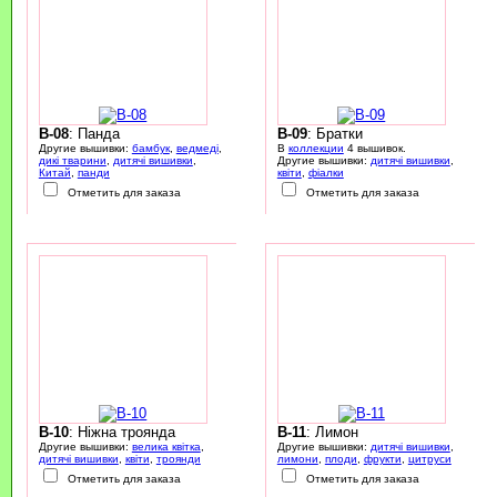
B-08
: Панда
B-09
: Братки
Другие вышивки:
бамбук
,
ведмеді
,
В
коллекции
4 вышивок.
дикі тварини
,
дитячі вишивки
,
Другие вышивки:
дитячі вишивки
,
Китай
,
панди
квіти
,
фіалки
Отметить для заказа
Отметить для заказа
B-10
: Ніжна троянда
B-11
: Лимон
Другие вышивки:
велика квітка
,
Другие вышивки:
дитячі вишивки
,
дитячі вишивки
,
квіти
,
троянди
лимони
,
плоди
,
фрукти
,
цитруси
Отметить для заказа
Отметить для заказа