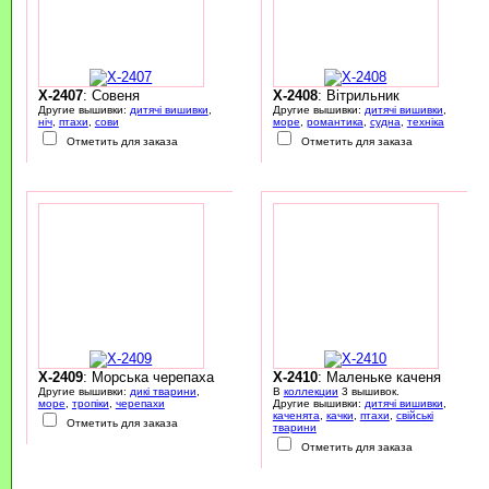
X-2407
: Совеня
X-2408
: Вітрильник
Другие вышивки:
дитячі вишивки
,
Другие вышивки:
дитячі вишивки
,
ніч
,
птахи
,
сови
море
,
романтика
,
судна
,
техніка
Отметить для заказа
Отметить для заказа
X-2409
: Морська черепаха
X-2410
: Маленьке каченя
Другие вышивки:
дикі тварини
,
В
коллекции
3 вышивок.
море
,
тропіки
,
черепахи
Другие вышивки:
дитячі вишивки
,
каченята
,
качки
,
птахи
,
свійські
Отметить для заказа
тварини
Отметить для заказа