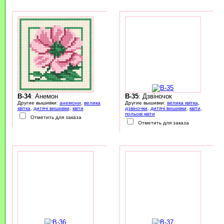
B-34
: Анемон
B-35
: Дзвіночок
Другие вышивки:
анемони
,
велика
Другие вышивки:
велика квітка
,
квітка
,
дитячі вишивки
,
квіти
дзвіночки
,
дитячі вишивки
,
квіти
,
польові квіти
Отметить для заказа
Отметить для заказа