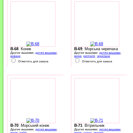
B-68
: Коник
B-69
: Морська черепаха
Другие вышивки:
дитячі вишивки
,
Другие вышивки:
дитячі вишивки
,
комахи
море
,
рептилії
,
черепахи
Отметить для заказа
Отметить для заказа
B-70
: Морський коник
B-71
: Вітрильник
Другие вышивки:
дитячі вишивки
,
Другие вышивки:
дитячі вишивки
,
море
,
риби
море
,
судна
,
техніка