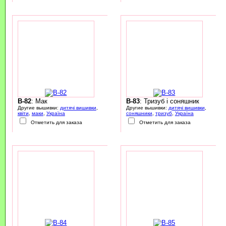
B-82
: Мак
B-83
: Тризуб і соняшник
Другие вышивки:
дитячі вишивки
,
Другие вышивки:
дитячі вишивки
,
квіти
,
маки
,
Україна
соняшники
,
тризуб
,
Україна
Отметить для заказа
Отметить для заказа