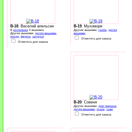
B-18
: Веселий апельсин
B-19
: Мухомори
В
коллекции
3 вышивок.
Другие вышивки:
гриби
,
дитячі
Другие вышивки:
дитячі вишивки
,
вишивки
плоди
,
фрукти
,
цитруси
Отметить для заказа
Отметить для заказа
B-20
: Совеня
Другие вышивки:
дикі тварини
,
дитячі вишивки
,
птахи
,
сови
Отметить для заказа