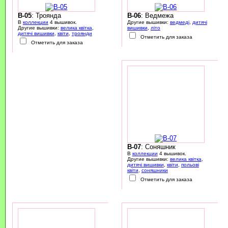
B-05
: Троянда
B-06
: Ведмежа
В
коллекции
4 вышивок.
Другие вышивки:
ведмеді
,
дитячі
Другие вышивки:
велика квітка
,
вишивки
,
літо
дитячі вишивки
,
квіти
,
троянди
Отметить для заказа
Отметить для заказа
B-07
: Соняшник
В
коллекции
4 вышивок.
Другие вышивки:
велика квітка
,
дитячі вишивки
,
квіти
,
польові
квіти
,
соняшники
Отметить для заказа