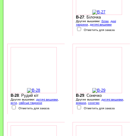
B-27
: Білочка
Другие вышивки:
білки
,
дикі
тварини
,
дитячі вишивки
Отметить для заказа
B-28
: Рудий кіт
B-29
: Сонечко
Другие вышивки:
дитячі вишивки
,
Другие вышивки:
дитячі вишивки
,
коти
,
свійські тварини
комахи
,
сонечко
Отметить для заказа
Отметить для заказа