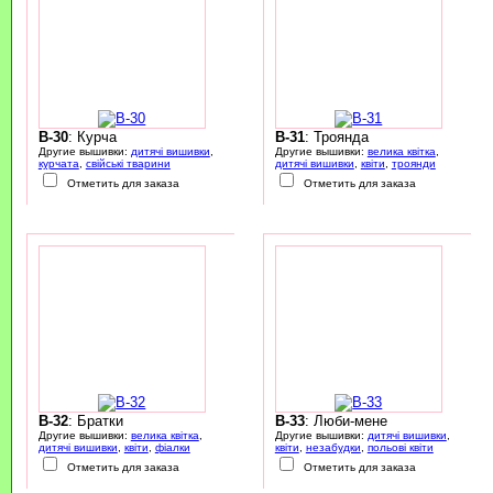
B-30
: Курча
B-31
: Троянда
Другие вышивки:
дитячі вишивки
,
Другие вышивки:
велика квітка
,
курчата
,
свійські тварини
дитячі вишивки
,
квіти
,
троянди
Отметить для заказа
Отметить для заказа
B-32
: Братки
B-33
: Люби-мене
Другие вышивки:
велика квітка
,
Другие вышивки:
дитячі вишивки
,
дитячі вишивки
,
квіти
,
фіалки
квіти
,
незабудки
,
польові квіти
Отметить для заказа
Отметить для заказа