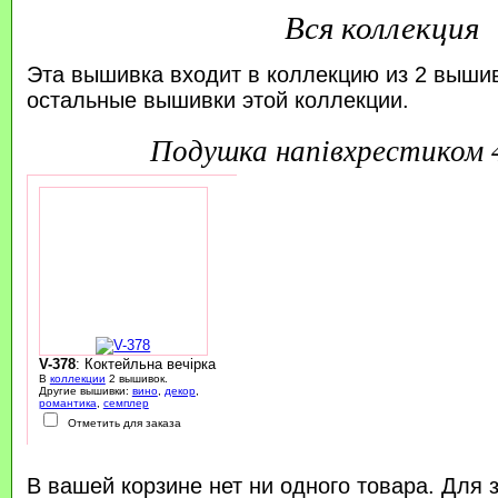
Вся коллекция
Эта вышивка входит в коллекцию из 2 выши
остальные вышивки этой коллекции.
подушка напівхрестиком
V-378
: Коктейльна вечірка
В
коллекции
2 вышивок.
Другие вышивки:
вино
,
декор
,
романтика
,
семплер
Отметить для заказа
В вашей корзине нет ни одного товара. Для 