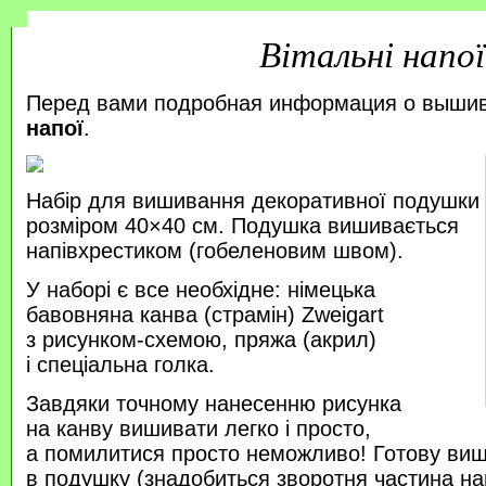
Вітальні напої
Перед вами подробная информация о выши
напої
.
Набір для вишивання декоративної подушки
розміром 40×40 см. Подушка вишивається
напівхрестиком (гобеленовим швом).
У наборі є все необхідне: німецька
бавовняна канва (страмін) Zweigart
з рисунком-схемою, пряжа (акрил)
і спеціальна голка.
Завдяки точному нанесенню рисунка
на канву вишивати легко і просто,
а помилитися просто неможливо! Готову ви
в подушку (знадобиться зворотня частина на