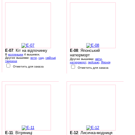
E-07
: Кіт на відпочинку
E-08
: Японський
В
коллекции
4 вышивок.
натюрморт
Другие вышивки:
коти
,
сад
,
свійські
Другие вышивки:
квіти
,
тварини
натюрморт
,
пейзажі
,
Японія
Отметить для заказа
Отметить для заказа
E-11
: Вітряниці
E-12
: Лисичка-модниця