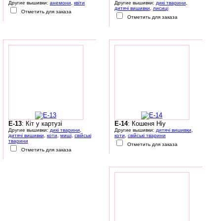
Другие вышивки:
анемони
,
квіти
Другие вышивки:
дикі тварини
,
дитячі вишивки
,
лисиці
Отметить для заказа
Отметить для заказа
E-13
: Кіт у картузі
E-14
: Кошеня Ніу
Другие вышивки:
дикі тварини
,
Другие вышивки:
дитячі вишивки
,
дитячі вишивки
,
коти
,
миші
,
свійські
коти
,
свійські тварини
тварини
Отметить для заказа
Отметить для заказа