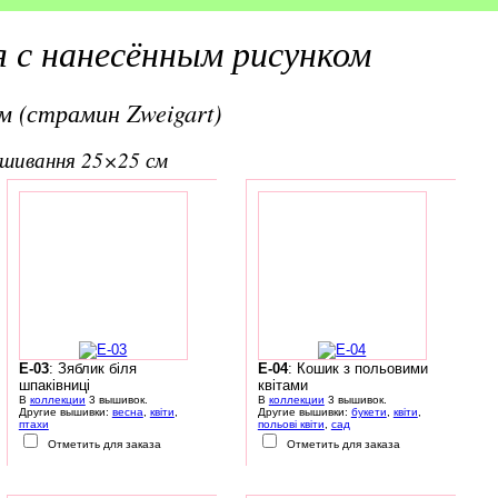
 с нанесённым рисунком
м (страмин Zweigart)
вишивання 25×25 см
E-03
: Зяблик біля
E-04
: Кошик з польовими
шпаківниці
квітами
В
коллекции
3 вышивок.
В
коллекции
3 вышивок.
Другие вышивки:
весна
,
квіти
,
Другие вышивки:
букети
,
квіти
,
птахи
польові квіти
,
сад
Отметить для заказа
Отметить для заказа