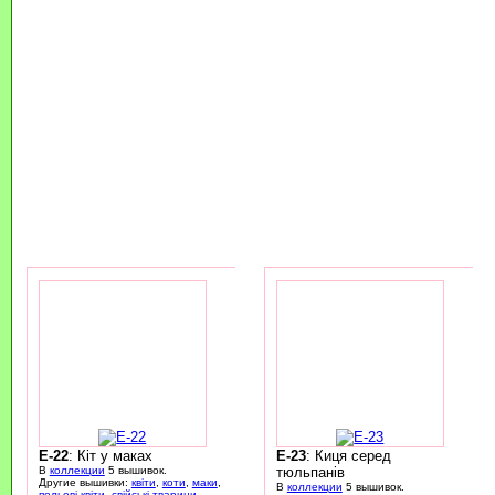
E-22
: Кіт у маках
E-23
: Киця серед
В
коллекции
5 вышивок.
тюльпанів
Другие вышивки:
квіти
,
коти
,
маки
,
В
коллекции
5 вышивок.
польові квіти
,
свійські тварини