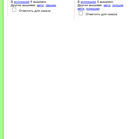
В
коллекции
6 вышивок.
В
коллекции
6 вышивок.
Другие вышивки:
квіти
,
півники
Другие вышивки:
квіти
,
польові
квіти
,
ромашки
Отметить для заказа
Отметить для заказа