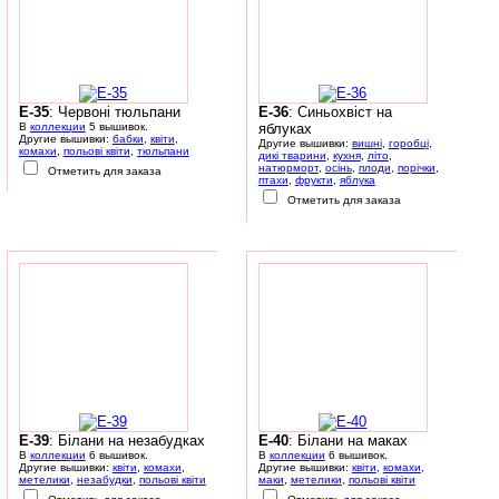
E-35
: Червоні тюльпани
E-36
: Синьохвіст на
В
коллекции
5 вышивок.
яблуках
Другие вышивки:
бабки
,
квіти
,
Другие вышивки:
вишні
,
горобці
,
комахи
,
польові квіти
,
тюльпани
дикі тварини
,
кухня
,
літо
,
натюрморт
,
осінь
,
плоди
,
порічки
,
Отметить для заказа
птахи
,
фрукти
,
яблука
Отметить для заказа
E-39
: Білани на незабудках
E-40
: Білани на маках
В
коллекции
6 вышивок.
В
коллекции
6 вышивок.
Другие вышивки:
квіти
,
комахи
,
Другие вышивки:
квіти
,
комахи
,
метелики
,
незабудки
,
польові квіти
маки
,
метелики
,
польові квіти