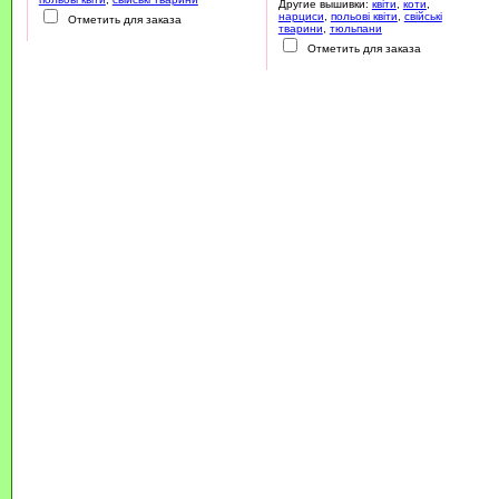
Другие вышивки:
квіти
,
коти
,
нарциси
,
польові квіти
,
свійські
Отметить для заказа
тварини
,
тюльпани
Отметить для заказа