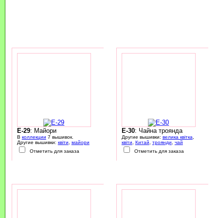
E-29
: Майори
E-30
: Чайна троянда
В
коллекции
7 вышивок.
Другие вышивки:
велика квітка
,
Другие вышивки:
квіти
,
майори
квіти
,
Китай
,
троянди
,
чай
Отметить для заказа
Отметить для заказа