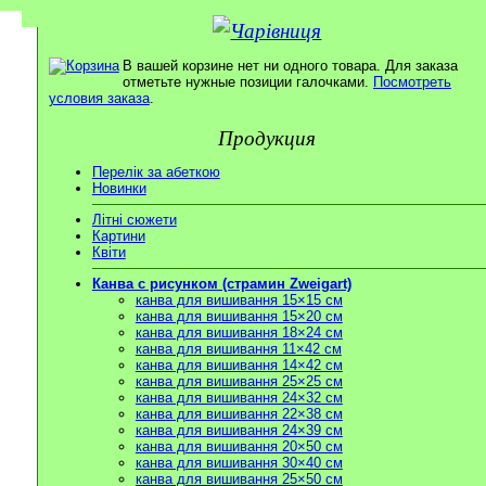
В вашей корзине нет ни одного товара. Для заказа
отметьте нужные позиции галочками.
Посмотреть
условия заказа
.
Продукция
Перелік за абеткою
Новинки
Літні сюжети
Картини
Квіти
Канва с рисунком (страмин Zweigart)
канва для вишивання 15×15 см
канва для вишивання 15×20 см
канва для вишивання 18×24 см
канва для вишивання 11×42 см
канва для вишивання 14×42 см
канва для вишивання 25×25 см
канва для вишивання 24×32 см
канва для вишивання 22×38 см
канва для вишивання 24×39 см
канва для вишивання 20×50 см
канва для вишивання 30×40 см
канва для вишивання 25×50 см