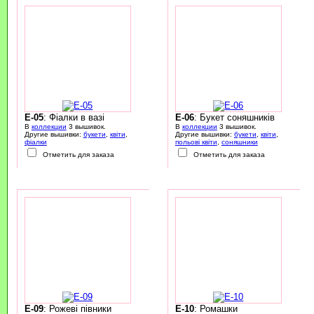
E-05
: Фіалки в вазі
E-06
: Букет соняшників
В
коллекции
3 вышивок.
В
коллекции
3 вышивок.
Другие вышивки:
букети
,
квіти
,
Другие вышивки:
букети
,
квіти
,
фіалки
польові квіти
,
соняшники
Отметить для заказа
Отметить для заказа
E-09
: Рожеві півники
E-10
: Ромашки