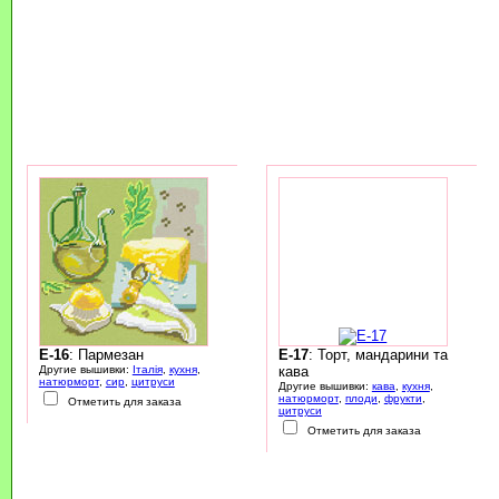
E-16
: Пармезан
E-17
: Торт, мандарини та
Другие вышивки:
Італія
,
кухня
,
кава
натюрморт
,
сир
,
цитруси
Другие вышивки:
кава
,
кухня
,
натюрморт
,
плоди
,
фрукти
,
Отметить для заказа
цитруси
Отметить для заказа