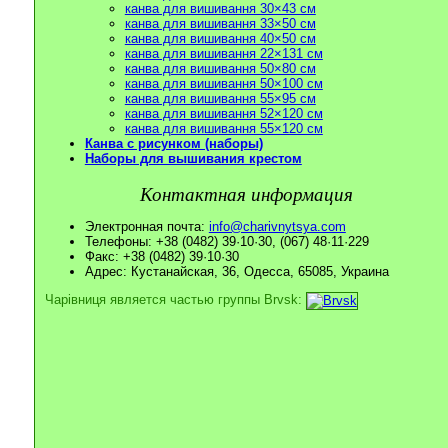
канва для вишивання 30×43 см
канва для вишивання 33×50 см
канва для вишивання 40×50 см
канва для вишивання 22×131 см
канва для вишивання 50×80 см
канва для вишивання 50×100 см
канва для вишивання 55×95 см
канва для вишивання 52×120 см
канва для вишивання 55×120 см
Канва с рисунком (наборы)
Наборы для вышивания крестом
Контактная информация
Электронная почта:
info@charivnytsya.com
Телефоны: +38 (0482) 39·10·30, (067) 48·11·229
Факс: +38 (0482) 39·10·30
Адрес: Кустанайская, 36, Одесса, 65085, Украина
Чарівниця является частью группы Brvsk: