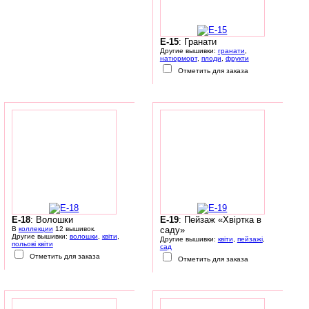
E-15
: Гранати
Другие вышивки:
гранати
,
натюрморт
,
плоди
,
фрукти
Отметить для заказа
E-18
: Волошки
E-19
: Пейзаж «Хвіртка в
В
коллекции
12 вышивок.
саду»
Другие вышивки:
волошки
,
квіти
,
Другие вышивки:
квіти
,
пейзажі
,
польові квіти
сад
Отметить для заказа
Отметить для заказа