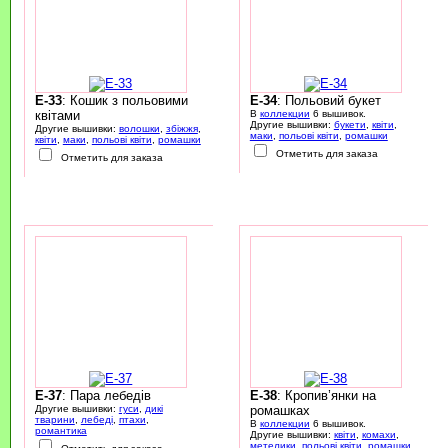
E-33
: Кошик з польовими
E-34
: Польовий букет
квітами
В
коллекции
6 вышивок.
Другие вышивки:
букети
,
квіти
,
Другие вышивки:
волошки
,
збіжжя
,
маки
,
польові квіти
,
ромашки
квіти
,
маки
,
польові квіти
,
ромашки
Отметить для заказа
Отметить для заказа
E-37
: Пара лебедів
E-38
: Кропив’янки на
Другие вышивки:
гуси
,
дикі
ромашках
тварини
,
лебеді
,
птахи
,
В
коллекции
6 вышивок.
романтика
Другие вышивки:
квіти
,
комахи
,
метелики
,
польові квіти
,
ромашки