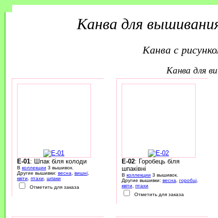
Канва для вышивания
Канва с рисунко
канва для 
E-01
: Шпак біля колоди
E-02
: Горобець біля
В
коллекции
3 вышивок.
шпаківні
Другие вышивки:
весна
,
вишні
,
В
коллекции
3 вышивок.
квіти
,
птахи
,
шпаки
Другие вышивки:
весна
,
горобці
,
квіти
,
птахи
Отметить для заказа
Отметить для заказа