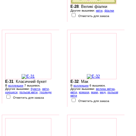
E-28
: Великі фіалки
Другие вышивки:
квіти
,
фіалки
Отметить для заказа
E-31
: Класичний букет
E-32
: Мак
В
коллекции
7 вышивок.
В
коллекции
6 вышивок.
Другие вышивки:
букети
,
квіти
,
Другие вышивки:
велика квітка
,
нарциси
,
польові квіти
,
троянди
квіти
,
комахи
,
маки
,
мед
,
польові
квіти
Отметить для заказа
Отметить для заказа