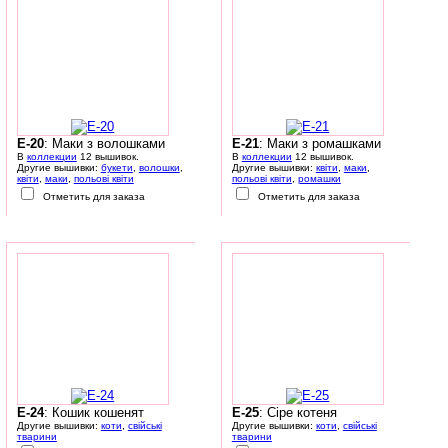
E-20
: Маки з волошками
E-21
: Маки з ромашками
В
коллекции
12 вышивок.
В
коллекции
12 вышивок.
Другие вышивки:
букети
,
волошки
,
Другие вышивки:
квіти
,
маки
,
квіти
,
маки
,
польові квіти
польові квіти
,
ромашки
Отметить для заказа
Отметить для заказа
E-24
: Кошик кошенят
E-25
: Сіре котеня
Другие вышивки:
коти
,
свійські
Другие вышивки:
коти
,
свійські
тварини
тварини