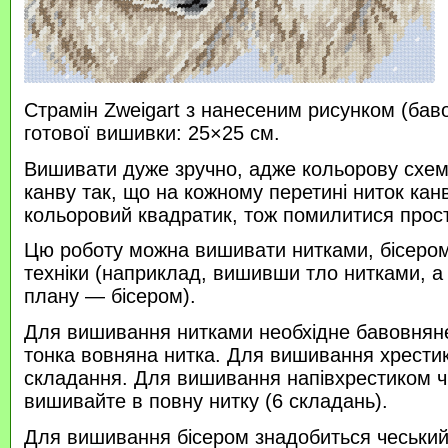
Страмін Zweigart з нанесеним рисунком (бав
готової вишивки: 25×25 см.
Вишивати дуже зручно, адже кольорову схем
канву так, що на кожному перетині ниток кан
кольоровий квадратик, тож помилитися прос
Цю роботу можна вишивати нитками, бісером 
техніки (наприклад, вишивши тло нитками, а
плану — бісером).
Для вишивання нитками необхідне бавовняне
тонка вовняна нитка. Для вишивання хрести
складання. Для вишивання напівхрестиком 
вишивайте в повну нитку (6 складань).
Для вишивання бісером знадобиться чеський 