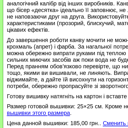
аналогічний калібр від інших виробників. Кан
що бісер «десятка» ідеально її заповнює, не
не наповзаючи друг на друга. Використовуйте
характеристиками (прозорий, блискучий, ма
цікавих ефектів.
До завершення роботи канву мочити не можн
крохмаль (апрет) і фарба. За нагальної потр
можна обережно випрати руками під теплою
сильних миючих засобів аж поки вода не буд
Перед пранням обов’язково перевірте, що нитк
тощо, якими ви вишивали, не линяють. Випр
віджимайте, а дайте їй висохнути на горизонт
потреби, обережно пропрасуйте зі зворотного 
Готову вишивку натягніть на картон і вставте
Размер готовой вышивки: 25×25 см. Кроме н
вышивки этого размера
.
Цена данной вышивки: 185,00 грн..
Сменить 