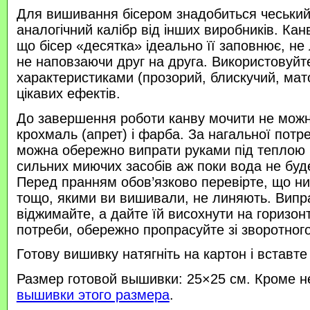
Для вишивання бісером знадобиться чеський 
аналогічний калібр від інших виробників. Кан
що бісер «десятка» ідеально її заповнює, не
не наповзаючи друг на друга. Використовуйте
характеристиками (прозорий, блискучий, ма
цікавих ефектів.
До завершення роботи канву мочити не можн
крохмаль (апрет) і фарба. За нагальної потр
можна обережно випрати руками під теплою
сильних миючих засобів аж поки вода не буд
Перед пранням обов’язково перевірте, що нитк
тощо, якими ви вишивали, не линяють. Випр
віджимайте, а дайте їй висохнути на горизонт
потреби, обережно пропрасуйте зі зворотного 
Готову вишивку натягніть на картон і вставте
Размер готовой вышивки: 25×25 см. Кроме н
вышивки этого размера
.