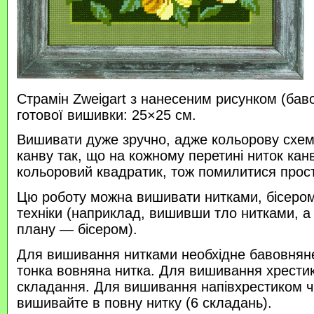
Страмін Zweigart з нанесеним рисунком (бав
готової вишивки: 25×25 см.
Вишивати дуже зручно, адже кольорову схем
канву так, що на кожному перетині ниток кан
кольоровий квадратик, тож помилитися прос
Цю роботу можна вишивати нитками, бісером 
техніки (наприклад, вишивши тло нитками, а
плану — бісером).
Для вишивання нитками необхідне бавовняне
тонка вовняна нитка. Для вишивання хрести
складання. Для вишивання напівхрестиком 
вишивайте в повну нитку (6 складань).