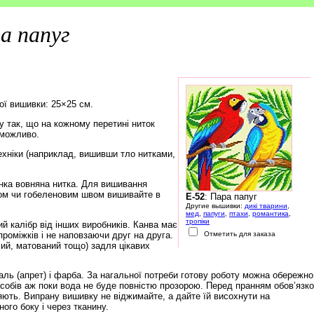
а папуг
ої вишивки: 25×25 см.
 так, що на кожному перетині ниток
еможливо.
ехніки (наприклад, вишивши тло нитками,
нка вовняна нитка. Для вишивання
ом чи гобеленовим швом вишивайте в
E-52
: Пара папуг
Другие вышивки:
дикі тварини
,
мед
,
папуги
,
птахи
,
романтика
,
тропіки
й калібр від інших виробників. Канва має
роміжків і не наповзаючи друг на друга.
Отметить для заказа
чий, матований тощо) задля цікавих
ль (апрет) і фарба. За нагальної потреби готову роботу можна обережно
обів аж поки вода не буде повністю прозорою. Перед пранням обов’язк
няють. Випрану вишивку не віджимайте, а дайте їй висохнути на
ого боку і через тканину.