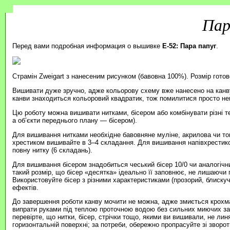
Пар
Перед вами подробная информация о вышивке
E-52: Пара папуг
.
Страмін Zweigart з нанесеним рисунком (бавовна 100%). Розмір готов
Вишивати дуже зручно, адже кольорову схему вже нанесено на канву
канви знаходиться кольоровий квадратик, тож помилитися просто н
Цю роботу можна вишивати нитками, бісером або комбінувати різні т
а об’єкти переднього плану — бісером).
Для вишивання нитками необхідне бавовняне муліне, акрилова чи то
хрестиком вишивайте в 3–4 складання. Для вишивання напівхрестик
повну нитку (6 складань).
Для вишивання бісером знадобиться чеський бісер 10/0 чи аналогічни
такий розмір, що бісер «десятка» ідеально її заповнює, не лишаючи п
Використовуйте бісер з різними характеристиками (прозорий, блиску
ефектів.
До завершення роботи канву мочити не можна, адже змиється крохма
випрати руками під теплою проточною водою без сильних миючих зас
перевірте, що нитки, бісер, стрічки тощо, якими ви вишивали, не ли
горизонтальній поверхні; за потреби, обережно пропрасуйте зі зворотн