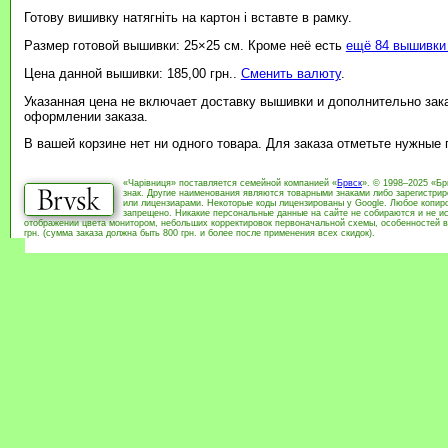
Готову вишивку натягніть на картон і вставте в рамку.
Размер готовой вышивки: 25×25 см. Кроме неё есть
ещё 84 вышивки 
Цена данной вышивки: 185,00 грн..
Сменить валюту
.
Указанная цена не включает доставку вышивки и дополнительно зак
оформлении заказа.
В вашей корзине нет ни одного товара. Для заказа отметьте нужные
«Чарівниця» поставляется семейной компанией «
Брвск
». © 1998–2025 «Бр
знак. Другие наименования являются товарными знаками либо зарегистри
или лицензиарами. Некоторые коды лицензированы у Google. Любое копиро
запрещено. Никакие персональные данные на сайте не собираются и не ис
отображении цвета монитором, небольших корректировок первоначальной схемы, особенностей в
грн. (сумма заказа должна быть 800 грн. и более после применения всех скидок).