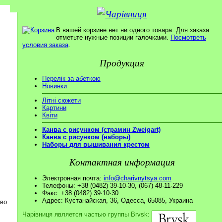
В вашей корзине нет ни одного товара. Для заказа
отметьте нужные позиции галочками.
Посмотреть
условия заказа
.
Продукция
Перелік за абеткою
Новинки
Літні сюжети
Картини
Квіти
Канва с рисунком (страмин Zweigart)
Канва с рисунком (наборы)
Наборы для вышивания крестом
Контактная информация
Электронная почта:
info@charivnytsya.com
Телефоны: +38 (0482) 39·10·30, (067) 48·11·229
Факс: +38 (0482) 39·10·30
Адрес: Кустанайская, 36, Одесса, 65085, Украина
ово
Чарівниця является частью группы Brvsk: