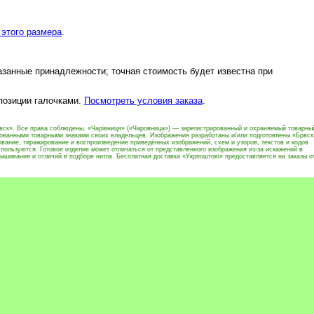
этого размера
.
азанные принадлежности; точная стоимость будет известна при
 позиции галочками.
Посмотреть условия заказа
.
вск». Все права соблюдены. «Чарівниця» («Чаровница») — зарегистрированный и охраняемый товарны
рованными товарными знаками своих владельцев. Изображения разработаны и/или подготовлены «Брвск
вание, тиражирование и воспроизведение приведённых изображений, схем и узоров, текстов и кодов
пользуются. Готовое изделие может отличаться от представленного изображения из-за искажений в
ышивания и отличий в подборе ниток. Бесплатная доставка «Укрпоштою» предоставляется на заказы о