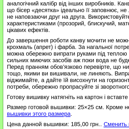
аналогічний калібр від інших виробників. Кан
що бісер «десятка» ідеально її заповнює, не
не наповзаючи друг на друга. Використовуйте
характеристиками (прозорий, блискучий, ма
цікавих ефектів.
До завершення роботи канву мочити не можн
крохмаль (апрет) і фарба. За нагальної потр
можна обережно випрати руками під теплою
сильних миючих засобів аж поки вода не буд
Перед пранням обов’язково перевірте, що нитк
тощо, якими ви вишивали, не линяють. Випр
віджимайте, а дайте їй висохнути на горизонт
потреби, обережно пропрасуйте зі зворотного 
Готову вишивку натягніть на картон і вставте
Размер готовой вышивки: 25×25 см. Кроме н
вышивки этого размера
.
Цена данной вышивки: 185,00 грн..
Сменить 