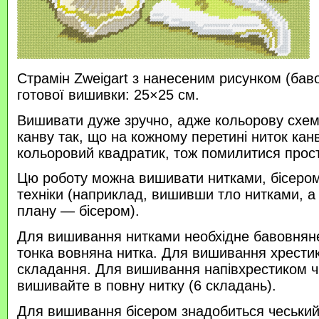
Страмін Zweigart з нанесеним рисунком (бав
готової вишивки: 25×25 см.
Вишивати дуже зручно, адже кольорову схем
канву так, що на кожному перетині ниток кан
кольоровий квадратик, тож помилитися прос
Цю роботу можна вишивати нитками, бісером 
техніки (наприклад, вишивши тло нитками, а
плану — бісером).
Для вишивання нитками необхідне бавовняне
тонка вовняна нитка. Для вишивання хрести
складання. Для вишивання напівхрестиком 
вишивайте в повну нитку (6 складань).
Для вишивання бісером знадобиться чеський 