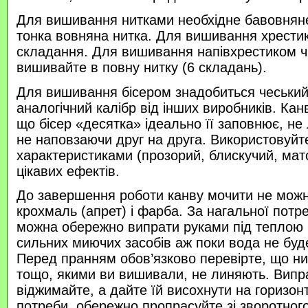
Для вишивання нитками необхідне бавовняне
тонка вовняна нитка. Для вишивання хрести
складання. Для вишивання напівхрестиком 
вишивайте в повну нитку (6 складань).
Для вишивання бісером знадобиться чеський 
аналогічний калібр від інших виробників. Кан
що бісер «десятка» ідеально її заповнює, не
не наповзаючи друг на друга. Використовуйте
характеристиками (прозорий, блискучий, ма
цікавих ефектів.
До завершення роботи канву мочити не можн
крохмаль (апрет) і фарба. За нагальної потр
можна обережно випрати руками під теплою
сильних миючих засобів аж поки вода не буд
Перед пранням обов’язково перевірте, що нитк
тощо, якими ви вишивали, не линяють. Випр
віджимайте, а дайте їй висохнути на горизонт
потреби, обережно пропрасуйте зі зворотного 