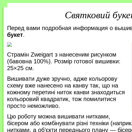
Святковий бук
Перед вами подробная информация о выши
букет
.
Страмін Zweigart з нанесеним рисунком
(бавовна 100%). Розмір готової вишивки:
25×25 см.
Вишивати дуже зручно, адже кольорову
схему вже нанесено на канву так, що на
кожному перетині ниток канви знаходиться
кольоровий квадратик, тож помилитися
просто неможливо.
Цю роботу можна вишивати нитками,
бісером або комбінувати різні техніки (напр
нитками, а об’єкти переднього плану — бісер