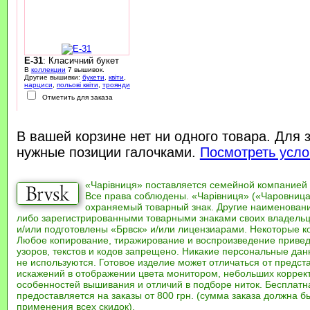
E-31
: Класичний букет
В
коллекции
7 вышивок.
Другие вышивки:
букети
,
квіти
,
нарциси
,
польові квіти
,
троянди
Отметить для заказа
В вашей корзине нет ни одного товара. Для 
нужные позиции галочками.
Посмотреть усло
«Чарівниця» поставляется семейной компанией
Все права соблюдены. «Чарівниця» («Чаровница
охраняемый товарный знак. Другие наименован
либо зарегистрированными товарными знаками своих владель
и/или подготовлены «Брвск» и/или лицензиарами. Некоторые к
Любое копирование, тиражирование и воспроизведение привед
узоров, текстов и кодов запрещено. Никакие персональные дан
не используются. Готовое изделие может отличаться от предст
искажений в отображении цвета монитором, небольших коррек
особенностей вышивания и отличий в подборе ниток. Бесплат
предоставляется на заказы от 800 грн. (сумма заказа должна бы
применения всех скидок).