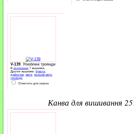
V-139
: Улюблені троянди
В
коллекции
7 вышивок.
Другие вышивки:
букети
,
дзвіночки
,
квіти
,
польові квіти
,
троянди
Отметить для заказа
канва для вишивання 2