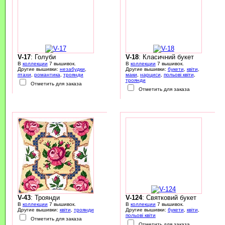
V-17
: Голуби
V-18
: Класичний букет
В
коллекции
7 вышивок.
В
коллекции
7 вышивок.
Другие вышивки:
незабудки
,
Другие вышивки:
букети
,
квіти
,
птахи
,
романтика
,
троянди
маки
,
нарциси
,
польові квіти
,
троянди
Отметить для заказа
Отметить для заказа
V-43
: Троянди
V-124
: Святковий букет
В
коллекции
7 вышивок.
В
коллекции
7 вышивок.
Другие вышивки:
квіти
,
троянди
Другие вышивки:
букети
,
квіти
,
польові квіти
Отметить для заказа
Отметить для заказа