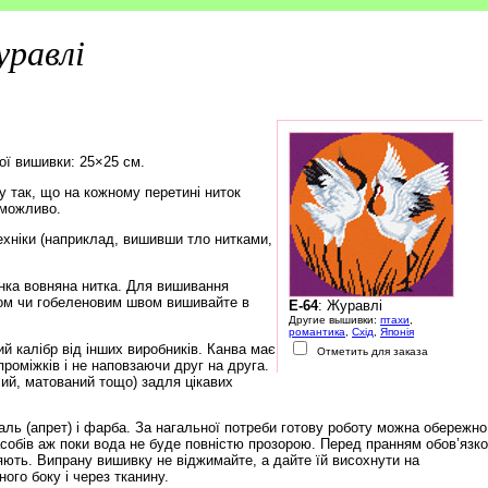
равлі
ої вишивки: 25×25 см.
 так, що на кожному перетині ниток
еможливо.
ехніки (наприклад, вишивши тло нитками,
нка вовняна нитка. Для вишивання
ом чи гобеленовим швом вишивайте в
E-64
: Журавлі
Другие вышивки:
птахи
,
романтика
,
Схід
,
Японія
й калібр від інших виробників. Канва має
Отметить для заказа
роміжків і не наповзаючи друг на друга.
чий, матований тощо) задля цікавих
ль (апрет) і фарба. За нагальної потреби готову роботу можна обережно
обів аж поки вода не буде повністю прозорою. Перед пранням обов’язк
няють. Випрану вишивку не віджимайте, а дайте їй висохнути на
ого боку і через тканину.