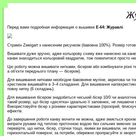
Жу
Перед вами подробная информация о вышивке
E-64: Журавлі
.
Страмін Zweigart з нанесеним рисунком (бавовна 100%). Розмір готов
Вишивати дуже зручно, адже кольорову схему вже нанесено на канву
канви знаходиться кольоровий квадратик, тож помилитися просто н
Цю роботу можна вишивати нитками, бісером або комбінувати різні т
а об’єкти переднього плану — бісером).
Для вишивання нитками необхідне бавовняне муліне, акрилова чи то
хрестиком вишивайте в 3–4 складання. Для вишивання напівхрестик
повну нитку (6 складань).
Для вишивання бісером знадобиться чеський бісер 10/0 чи аналогічни
такий розмір, що бісер «десятка» ідеально її заповнює, не лишаючи п
Використовуйте бісер з різними характеристиками (прозорий, блиску
ефектів.
До завершення роботи канву мочити не можна, адже змиється крохма
випрати руками під теплою проточною водою без сильних миючих зас
перевірте, що нитки, бісер, стрічки тощо, якими ви вишивали, не ли
горизонтальній поверхні; за потреби, обережно пропрасуйте зі зворотн