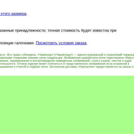
этого размера
.
азанные принадлежности; точная стоимость будет известна при
 позиции галочками.
Посмотреть условия заказа
.
вск». Все права соблюдены. «Чарівниця» («Чаровница») — зарегистрированный и охраняемый товарны
рованными товарными знаками своих владельцев. Изображения разработаны и/или подготовлены «Брвск
вание, тиражирование и воспроизведение приведённых изображений, схем и узоров, текстов и кодов
пользуются. Готовое изделие может отличаться от представленного изображения из-за искажений в
ышивания и отличий в подборе ниток. Бесплатная доставка «Укрпоштою» предоставляется на заказы о