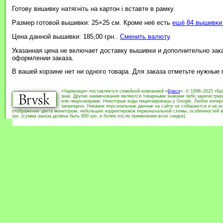
Готову вишивку натягніть на картон і вставте в рамку.
Размер готовой вышивки: 25×25 см. Кроме неё есть
ещё 84 вышивки 
Цена данной вышивки: 185,00 грн..
Сменить валюту
.
Указанная цена не включает доставку вышивки и дополнительно зак
оформлении заказа.
В вашей корзине нет ни одного товара. Для заказа отметьте нужные
«Чарівниця» поставляется семейной компанией «
Брвск
». © 1998–2025 «Бр
знак. Другие наименования являются товарными знаками либо зарегистри
или лицензиарами. Некоторые коды лицензированы у Google. Любое копиро
запрещено. Никакие персональные данные на сайте не собираются и не ис
отображении цвета монитором, небольших корректировок первоначальной схемы, особенностей в
грн. (сумма заказа должна быть 800 грн. и более после применения всех скидок).