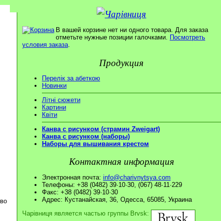
В вашей корзине нет ни одного товара. Для заказа
отметьте нужные позиции галочками.
Посмотреть
условия заказа
.
Продукция
Перелік за абеткою
Новинки
Літні сюжети
Картини
Квіти
Канва с рисунком (страмин Zweigart)
Канва с рисунком (наборы)
Наборы для вышивания крестом
Контактная информация
Электронная почта:
info@charivnytsya.com
Телефоны: +38 (0482) 39·10·30, (067) 48·11·229
Факс: +38 (0482) 39·10·30
Адрес: Кустанайская, 36, Одесса, 65085, Украина
ово
Чарівниця является частью группы Brvsk: