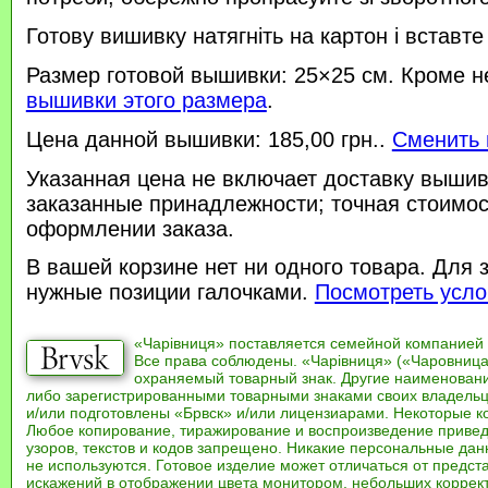
Готову вишивку натягніть на картон і вставте
Размер готовой вышивки: 25×25 см. Кроме н
вышивки этого размера
.
Цена данной вышивки: 185,00 грн..
Сменить 
Указанная цена не включает доставку вышив
заказанные принадлежности; точная стоимос
оформлении заказа.
В вашей корзине нет ни одного товара. Для 
нужные позиции галочками.
Посмотреть усло
«Чарівниця» поставляется семейной компанией
Все права соблюдены. «Чарівниця» («Чаровница
охраняемый товарный знак. Другие наименован
либо зарегистрированными товарными знаками своих владель
и/или подготовлены «Брвск» и/или лицензиарами. Некоторые к
Любое копирование, тиражирование и воспроизведение привед
узоров, текстов и кодов запрещено. Никакие персональные дан
не используются. Готовое изделие может отличаться от предст
искажений в отображении цвета монитором, небольших коррек