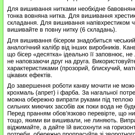
Для вишивання нитками необхідне бавовняне
тонка вовняна нитка. Для вишивання хрести
складання. Для вишивання напівхрестиком 
вишивайте в повну нитку (6 складань).
Для вишивання бісером знадобиться чеський 
аналогічний калібр від інших виробників. Кан
що бісер «десятка» ідеально її заповнює, не
не наповзаючи друг на друга. Використовуйте
характеристиками (прозорий, блискучий, ма
цікавих ефектів.
До завершення роботи канву мочити не можн
крохмаль (апрет) і фарба. За нагальної потр
можна обережно випрати руками під теплою
сильних миючих засобів аж поки вода не буд
Перед пранням обов’язково перевірте, що нитк
тощо, якими ви вишивали, не линяють. Випр
віджимайте, а дайте їй висохнути на горизонт
потреби, обережно пропрасуйте зі зворотного 