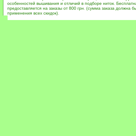
особенностей вышивания и отличий в подборе ниток. Бесплат
предоставляется на заказы от 800 грн. (сумма заказа должна бы
применения всех скидок).