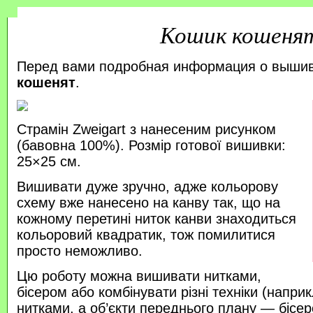
Кошик кошеня
Перед вами подробная информация о выши
кошенят
.
Страмін Zweigart з нанесеним рисунком
(бавовна 100%). Розмір готової вишивки:
25×25 см.
Вишивати дуже зручно, адже кольорову
схему вже нанесено на канву так, що на
кожному перетині ниток канви знаходиться
кольоровий квадратик, тож помилитися
просто неможливо.
Цю роботу можна вишивати нитками,
бісером або комбінувати різні техніки (напр
нитками, а об’єкти переднього плану — бісер