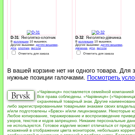
D-31
: Янголятко-хлопчик
D-32
: Янголятко-дівчинка
В
коллекции
10 вышивок.
В
коллекции
10 вышивок.
Другие вышивки:
дитячі вишивки
,
Другие вышивки:
дитячі вишивки
,
діти
,
хлопчик
,
янголи
дівчинка
,
діти
,
янголи
Отметить для заказа
Отметить для заказа
В вашей корзине нет ни одного товара. Для 
нужные позиции галочками.
Посмотреть усло
«Чарівниця» поставляется семейной компанией
Все права соблюдены. «Чарівниця» («Чаровница
охраняемый товарный знак. Другие наименован
либо зарегистрированными товарными знаками своих владель
и/или подготовлены «Брвск» и/или лицензиарами. Некоторые к
Любое копирование, тиражирование и воспроизведение привед
узоров, текстов и кодов запрещено. Никакие персональные дан
не используются. Готовое изделие может отличаться от предст
искажений в отображении цвета монитором, небольших коррек
особенностей вышивания и отличий в подборе ниток. Бесплат