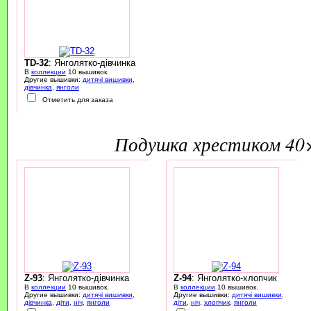
TD-32
: Янголятко-дівчинка
В
коллекции
10 вышивок.
Другие вышивки:
дитячі вишивки
,
дівчинка
,
янголи
Отметить для заказа
подушка хрестиком 40
Z-93
: Янголятко-дівчинка
Z-94
: Янголятко-хлопчик
В
коллекции
10 вышивок.
В
коллекции
10 вышивок.
Другие вышивки:
дитячі вишивки
,
Другие вышивки:
дитячі вишивки
,
дівчинка
,
діти
,
ніч
,
янголи
діти
,
ніч
,
хлопчик
,
янголи