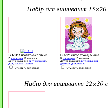
набір для вишивання 15×20 
BD-31
: Янголятко-хлопчик
BD-32
: Янголятко-дівчинка
В
коллекции
10 вышивок.
В
коллекции
10 вышивок.
Другие вышивки:
дитячі вишивки
,
Другие вышивки:
дитячі вишивки
,
діти
,
хлопчик
,
янголи
дівчинка
,
діти
,
янголи
Отметить для заказа
Отметить для заказа
набір для вишивання 22×30 