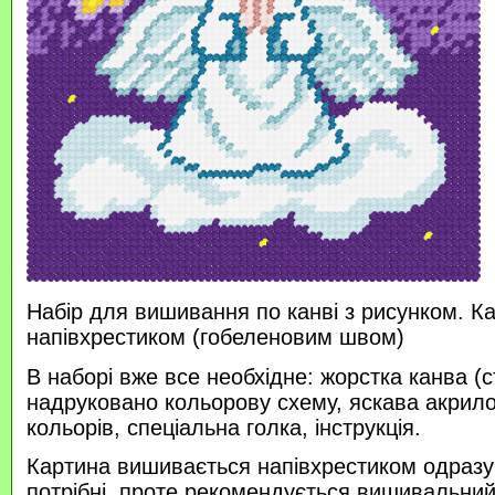
Набір для вишивання по канві з рисунком. К
напівхрестиком (гобеленовим швом)
В наборі вже все необхідне: жорстка канва (с
надруковано кольорову схему, яскава акрило
кольорів, спеціальна голка, інструкція.
Картина вишивається напівхрестиком одразу п
потрібні, проте рекомендується вишивальний