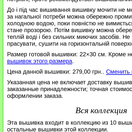
До і під час вишивання вишивку мочити не м
за нагальної потреби можна обережно проми
холодною водою, поки повністю не вимиється
стане прозорою. Потім вишивку можна обере
теплій воді і без сильних миючих засобів. Не
прасувати, сушити на горизонтальній поверхн
Размер готовой вышивки: 22×30 см. Кроме н
вышивок этого размера
.
Цена данной вышивки: 279,00 грн..
Сменить 
Указанная цена не включает доставку вышив
заказанные принадлежности; точная стоимос
оформлении заказа.
Вся коллекция
Эта вышивка входит в коллекцию из 10 выш
остальные вышивки этой коллекции.