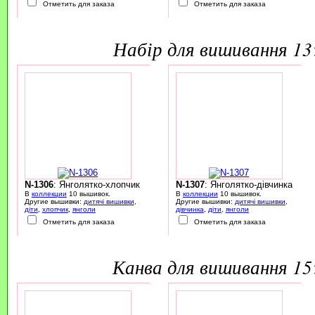
Отметить для заказа
Отметить для заказа
набір для вишивання 1
N-1306
: Янголятко-хлопчик
N-1307
: Янголятко-дівчинка
В
коллекции
10 вышивок.
В
коллекции
10 вышивок.
Другие вышивки:
дитячі вишивки
,
Другие вышивки:
дитячі вишивки
,
діти
,
хлопчик
,
янголи
дівчинка
,
діти
,
янголи
Отметить для заказа
Отметить для заказа
канва для вишивання 1