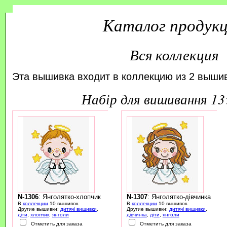
Каталог продук
Вся коллекция
Эта вышивка входит в коллекцию из 2 вышив
набір для вишивання 1
N-1306
: Янголятко-хлопчик
N-1307
: Янголятко-дівчинка
В
коллекции
10 вышивок.
В
коллекции
10 вышивок.
Другие вышивки:
дитячі вишивки
,
Другие вышивки:
дитячі вишивки
,
діти
,
хлопчик
,
янголи
дівчинка
,
діти
,
янголи
Отметить для заказа
Отметить для заказа