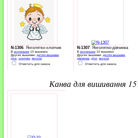
N-1306
: Янголятко-хлопчик
N-1307
: Янголятко-дівчинка
В
коллекции
10 вышивок.
В
коллекции
10 вышивок.
Другие вышивки:
дитячі вишивки
,
Другие вышивки:
дитячі вишивки
,
діти
,
хлопчик
,
янголи
дівчинка
,
діти
,
янголи
Отметить для заказа
Отметить для заказа
канва для вишивання 1