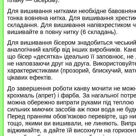
Для вишивання нитками необхідне бавовняне
тонка вовняна нитка. Для вишивання хрести
складання. Для вишивання напівхрестиком 
вишивайте в повну нитку (6 складань).
Для вишивання бісером знадобиться чеський 
аналогічний калібр від інших виробників. Кан
що бісер «десятка» ідеально її заповнює, не
не наповзаючи друг на друга. Використовуйте
характеристиками (прозорий, блискучий, ма
цікавих ефектів.
До завершення роботи канву мочити не можн
крохмаль (апрет) і фарба. За нагальної потр
можна обережно випрати руками під теплою
сильних миючих засобів аж поки вода не буд
Перед пранням обов’язково перевірте, що нитк
тощо, якими ви вишивали, не линяють. Випр
віджимайте, а дайте їй висохнути на горизонт