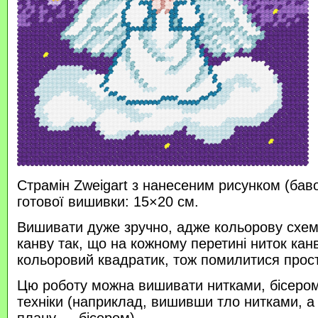
Страмін Zweigart з нанесеним рисунком (бав
готової вишивки: 15×20 см.
Вишивати дуже зручно, адже кольорову схем
канву так, що на кожному перетині ниток кан
кольоровий квадратик, тож помилитися прос
Цю роботу можна вишивати нитками, бісером 
техніки (наприклад, вишивши тло нитками, а
плану — бісером).