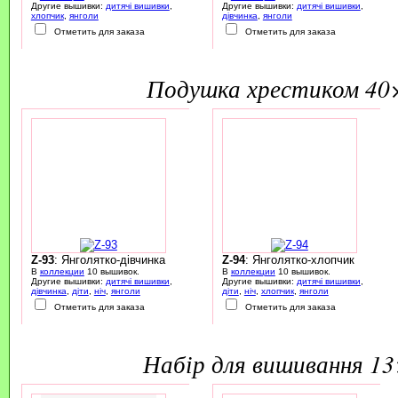
Другие вышивки:
дитячі вишивки
,
Другие вышивки:
дитячі вишивки
,
хлопчик
,
янголи
дівчинка
,
янголи
Отметить для заказа
Отметить для заказа
подушка хрестиком 40
Z-93
: Янголятко-дівчинка
Z-94
: Янголятко-хлопчик
В
коллекции
10 вышивок.
В
коллекции
10 вышивок.
Другие вышивки:
дитячі вишивки
,
Другие вышивки:
дитячі вишивки
,
дівчинка
,
діти
,
ніч
,
янголи
діти
,
ніч
,
хлопчик
,
янголи
Отметить для заказа
Отметить для заказа
набір для вишивання 1