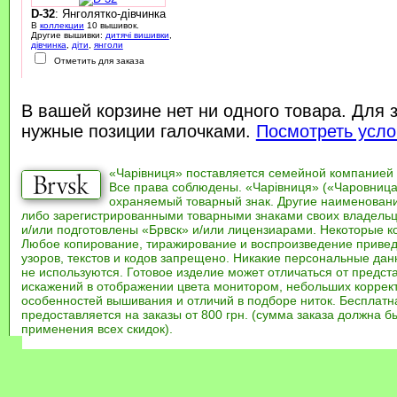
D-32
: Янголятко-дівчинка
В
коллекции
10 вышивок.
Другие вышивки:
дитячі вишивки
,
дівчинка
,
діти
,
янголи
Отметить для заказа
В вашей корзине нет ни одного товара. Для 
нужные позиции галочками.
Посмотреть усло
«Чарівниця» поставляется семейной компанией
Все права соблюдены. «Чарівниця» («Чаровница
охраняемый товарный знак. Другие наименован
либо зарегистрированными товарными знаками своих владель
и/или подготовлены «Брвск» и/или лицензиарами. Некоторые к
Любое копирование, тиражирование и воспроизведение привед
узоров, текстов и кодов запрещено. Никакие персональные дан
не используются. Готовое изделие может отличаться от предст
искажений в отображении цвета монитором, небольших коррек
особенностей вышивания и отличий в подборе ниток. Бесплат
предоставляется на заказы от 800 грн. (сумма заказа должна бы
применения всех скидок).