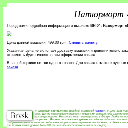
Натюрморт «
Перед вами подробная информация о вышивке
BH-04: Натюрморт «
Цена данной вышивки: 499,00 грн..
Сменить валюту
.
Указанная цена не включает доставку вышивки и дополнительно зак
стоимость будет известна при оформлении заказа.
В вашей корзине нет ни одного товара. Для заказа отметьте нужные
заказа
.
«Чарівниця» поставляется семейной компанией «
Брвск
». © 1998–2025 «Бр
знак. Другие наименования являются товарными знаками либо зарегистри
или лицензиарами. Некоторые коды лицензированы у Google. Любое копиро
запрещено. Никакие персональные данные на сайте не собираются и не ис
отображении цвета монитором, небольших корректировок первоначальной схемы, особенностей в
грн. (сумма заказа должна быть 800 грн. и более после применения всех скидок).