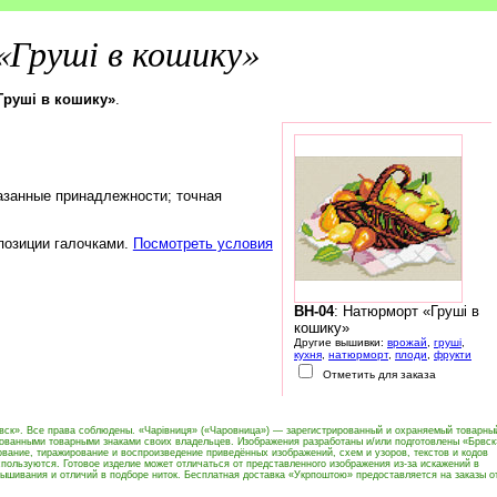
Груші в кошику»
Груші в кошику»
.
азанные принадлежности; точная
 позиции галочками.
Посмотреть условия
BH-04
: Натюрморт «Груші в
кошику»
Другие вышивки:
врожай
,
груші
,
кухня
,
натюрморт
,
плоди
,
фрукти
Отметить для заказа
вск». Все права соблюдены. «Чарівниця» («Чаровница») — зарегистрированный и охраняемый товарны
рованными товарными знаками своих владельцев. Изображения разработаны и/или подготовлены «Брвск
вание, тиражирование и воспроизведение приведённых изображений, схем и узоров, текстов и кодов
пользуются. Готовое изделие может отличаться от представленного изображения из-за искажений в
ышивания и отличий в подборе ниток. Бесплатная доставка «Укрпоштою» предоставляется на заказы о