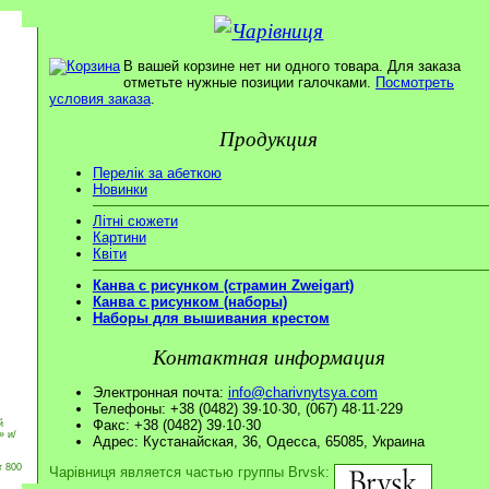
В вашей корзине нет ни одного товара. Для заказа
отметьте нужные позиции галочками.
Посмотреть
условия заказа
.
Продукция
Перелік за абеткою
Новинки
Літні сюжети
Картини
Квіти
Канва с рисунком (страмин Zweigart)
Канва с рисунком (наборы)
Наборы для вышивания крестом
Контактная информация
Электронная почта:
info@charivnytsya.com
Телефоны: +38 (0482) 39·10·30, (067) 48·11·229
Факс: +38 (0482) 39·10·30
й
» и/
Адрес: Кустанайская, 36, Одесса, 65085, Украина
т 800
Чарівниця является частью группы Brvsk: