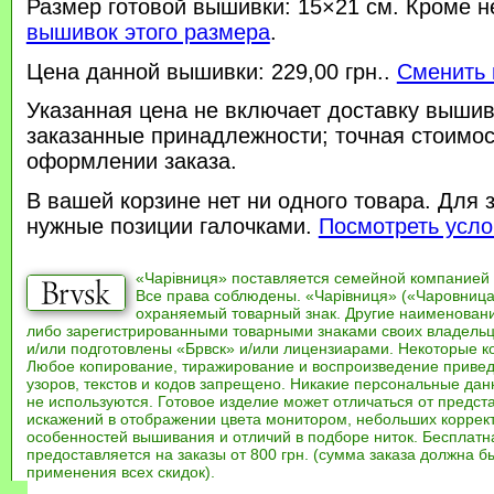
Размер готовой вышивки: 15×21 см. Кроме н
вышивок этого размера
.
Цена данной вышивки: 229,00 грн..
Сменить 
Указанная цена не включает доставку вышив
заказанные принадлежности; точная стоимос
оформлении заказа.
В вашей корзине нет ни одного товара. Для 
нужные позиции галочками.
Посмотреть усло
«Чарівниця» поставляется семейной компанией
Все права соблюдены. «Чарівниця» («Чаровница
охраняемый товарный знак. Другие наименован
либо зарегистрированными товарными знаками своих владель
и/или подготовлены «Брвск» и/или лицензиарами. Некоторые к
Любое копирование, тиражирование и воспроизведение привед
узоров, текстов и кодов запрещено. Никакие персональные дан
не используются. Готовое изделие может отличаться от предст
искажений в отображении цвета монитором, небольших коррек
особенностей вышивания и отличий в подборе ниток. Бесплат
предоставляется на заказы от 800 грн. (сумма заказа должна бы
применения всех скидок).