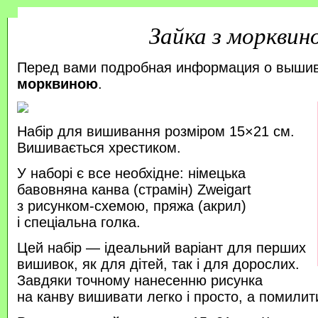
Зайка з морквин
Перед вами подробная информация о выши
морквиною
.
Набір для вишивання розміром 15×21 см.
Вишивається хрестиком.
У наборі є все необхідне: німецька
бавовняна канва (страмін) Zweigart
з рисунком-схемою, пряжа (акрил)
і спеціальна голка.
Цей набір — ідеальний варіант для перших
вишивок, як для дітей, так і для дорослих.
Завдяки точному нанесенню рисунка
на канву вишивати легко і просто, а помили